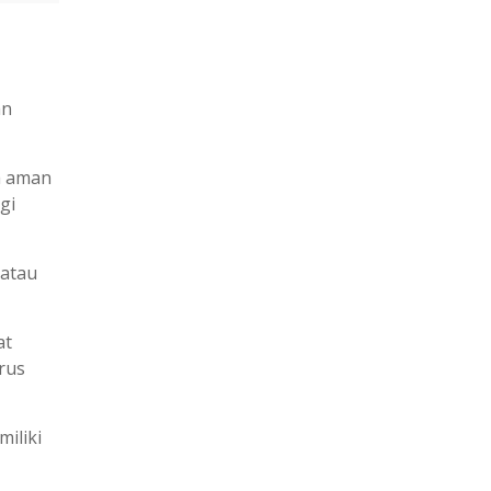
an
a aman
gi
 atau
at
rus
iliki