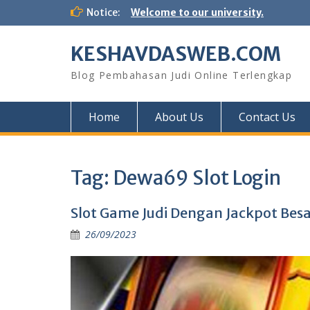
Skip
Notice:
Welcome to our university.
to
content
KESHAVDASWEB.COM
Blog Pembahasan Judi Online Terlengkap
Home
About Us
Contact Us
Tag:
Dewa69 Slot Login
Slot Game Judi Dengan Jackpot Bes
26/09/2023