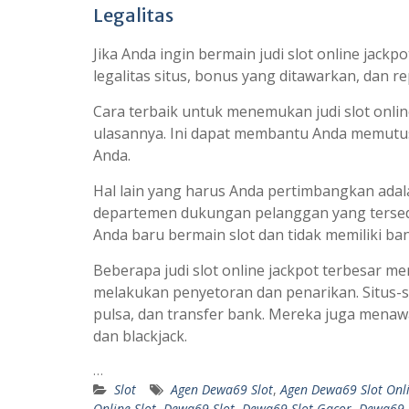
Legalitas
Jika Anda ingin bermain judi slot online jack
legalitas situs, bonus yang ditawarkan, dan r
Cara terbaik untuk menemukan judi slot onl
ulasannya. Ini dapat membantu Anda memutu
Anda.
Hal lain yang harus Anda pertimbangkan adal
departemen dukungan pelanggan yang tersedia
Anda baru bermain slot dan tidak memiliki b
Beberapa judi slot online jackpot terbesar 
melakukan penyetoran dan penarikan. Situs-s
pulsa, dan transfer bank. Mereka juga menaw
dan blackjack.
…
Slot
Agen Dewa69 Slot
,
Agen Dewa69 Slot Onl
Online Slot
,
Dewa69 Slot
,
Dewa69 Slot Gacor
,
Dewa69 