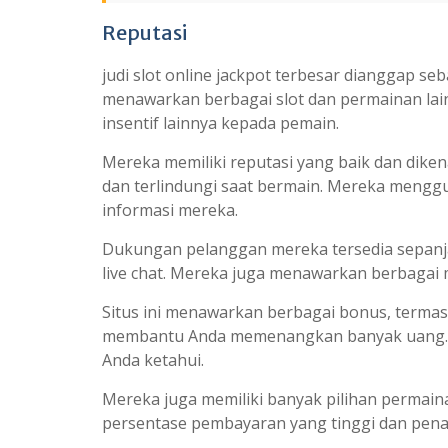
Reputasi
judi slot online jackpot terbesar dianggap seb
menawarkan berbagai slot dan permainan lai
insentif lainnya kepada pemain.
Mereka memiliki reputasi yang baik dan dik
dan terlindungi saat bermain. Mereka meng
informasi mereka.
Dukungan pelanggan mereka tersedia sepanj
live chat. Mereka juga menawarkan berbagai 
Situs ini menawarkan berbagai bonus, termas
membantu Anda memenangkan banyak uang. M
Anda ketahui.
Mereka juga memiliki banyak pilihan permaina
persentase pembayaran yang tinggi dan penar