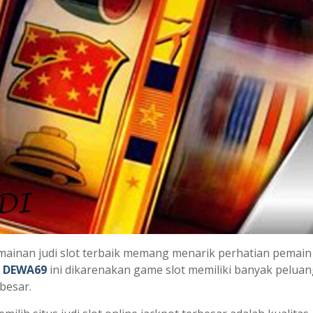
ainan judi slot terbaik memang menarik perhatian pemain 
e
DEWA69
ini dikarenakan game slot memiliki banyak pelua
besar.