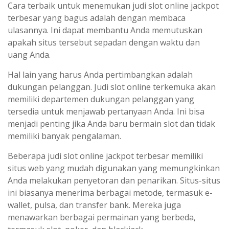
Cara terbaik untuk menemukan judi slot online jackpot
terbesar yang bagus adalah dengan membaca
ulasannya. Ini dapat membantu Anda memutuskan
apakah situs tersebut sepadan dengan waktu dan
uang Anda.
Hal lain yang harus Anda pertimbangkan adalah
dukungan pelanggan. Judi slot online terkemuka akan
memiliki departemen dukungan pelanggan yang
tersedia untuk menjawab pertanyaan Anda. Ini bisa
menjadi penting jika Anda baru bermain slot dan tidak
memiliki banyak pengalaman.
Beberapa judi slot online jackpot terbesar memiliki
situs web yang mudah digunakan yang memungkinkan
Anda melakukan penyetoran dan penarikan. Situs-situs
ini biasanya menerima berbagai metode, termasuk e-
wallet, pulsa, dan transfer bank. Mereka juga
menawarkan berbagai permainan yang berbeda,