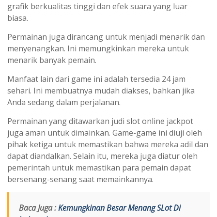
grafik berkualitas tinggi dan efek suara yang luar
biasa.
Permainan juga dirancang untuk menjadi menarik dan
menyenangkan. Ini memungkinkan mereka untuk
menarik banyak pemain.
Manfaat lain dari game ini adalah tersedia 24 jam
sehari. Ini membuatnya mudah diakses, bahkan jika
Anda sedang dalam perjalanan.
Permainan yang ditawarkan judi slot online jackpot
juga aman untuk dimainkan. Game-game ini diuji oleh
pihak ketiga untuk memastikan bahwa mereka adil dan
dapat diandalkan. Selain itu, mereka juga diatur oleh
pemerintah untuk memastikan para pemain dapat
bersenang-senang saat memainkannya.
Baca Juga :
Kemungkinan Besar Menang SLot Di