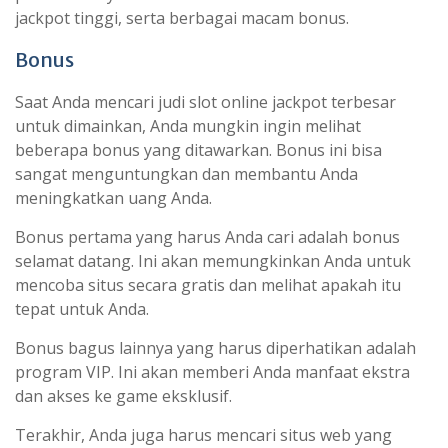
jackpot tinggi, serta berbagai macam bonus.
Bonus
Saat Anda mencari judi slot online jackpot terbesar
untuk dimainkan, Anda mungkin ingin melihat
beberapa bonus yang ditawarkan. Bonus ini bisa
sangat menguntungkan dan membantu Anda
meningkatkan uang Anda.
Bonus pertama yang harus Anda cari adalah bonus
selamat datang. Ini akan memungkinkan Anda untuk
mencoba situs secara gratis dan melihat apakah itu
tepat untuk Anda.
Bonus bagus lainnya yang harus diperhatikan adalah
program VIP. Ini akan memberi Anda manfaat ekstra
dan akses ke game eksklusif.
Terakhir, Anda juga harus mencari situs web yang