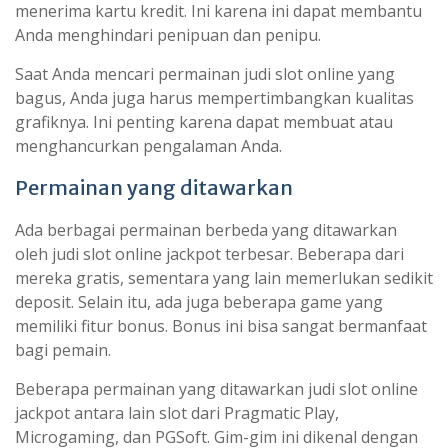
menerima kartu kredit. Ini karena ini dapat membantu
Anda menghindari penipuan dan penipu.
Saat Anda mencari permainan judi slot online yang
bagus, Anda juga harus mempertimbangkan kualitas
grafiknya. Ini penting karena dapat membuat atau
menghancurkan pengalaman Anda.
Permainan yang ditawarkan
Ada berbagai permainan berbeda yang ditawarkan
oleh judi slot online jackpot terbesar. Beberapa dari
mereka gratis, sementara yang lain memerlukan sedikit
deposit. Selain itu, ada juga beberapa game yang
memiliki fitur bonus. Bonus ini bisa sangat bermanfaat
bagi pemain.
Beberapa permainan yang ditawarkan judi slot online
jackpot antara lain slot dari Pragmatic Play,
Microgaming, dan PGSoft. Gim-gim ini dikenal dengan