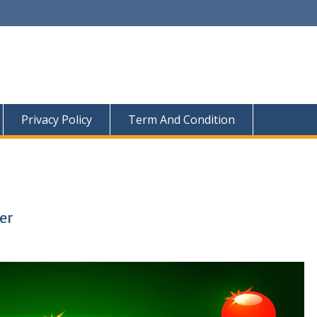
Privacy Policy
Term And Condition
er