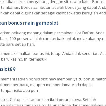
g ketika mereka bergabung dengan situs web kami. Bonus i
i tambahan. Bonus sambutan adalah bonus yang dapat And
kan dapat digunakan sebagai cashback atas kerugian And
rkan bonus main game slot
katkan peluang menang dalam permainan slot Daftar, Anda 
baru 100 persen adalah cara terbaik untuk melakukannya. I
a baru setiap hari.
memaksimalkan bonus ini, tetapi Anda tidak sendirian. Ad
baru kasino. Ini termasuk:
aslot89
a memanfaatkan bonus slot new member, yaitu bonus matc
untuk member baru, maupun member lama. Anda dapat
anpa risiko apa pun.
tus. Cukup klik tautan dan ikuti petunjuknya. Setelah
 ke halaman utama kasino, tempat Anda dapat mengakses 