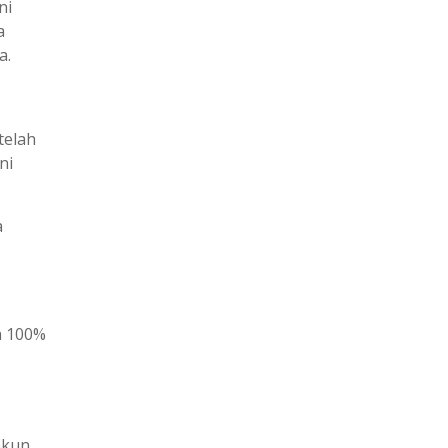
ni
a
a.
telah
ni
a
h 100%
akun