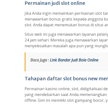
Permainan judi slot online
Jika Anda ingin memainkan permainan slot t
menawarkan bonus gratis kepada anggota baru
slot. Anda dapat menemukan bonus di situs a
Situs web ini juga menawarkan layanan pelang
24 jam sehari. Mereka juga menawarkan lay
menyelesaikan masalah apa pun yang mungki
Baca Juga :
Link Bandar Judi Bola Online
Tahapan daftar slot bonus new m
Permainan kasino online, slot, didigitalisas
yang mendebarkan saat Anda memenangkan jackp
offline. Gim ini memiliki slot gampang bocor