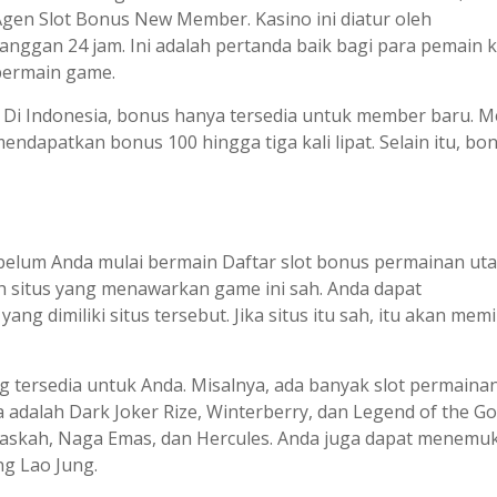
gen Slot Bonus New Member. Kasino ini diatur oleh
anggan 24 jam. Ini adalah pertanda baik bagi para pemain 
bermain game.
t. Di Indonesia, bonus hanya tersedia untuk member baru. 
dapatkan bonus 100 hingga tiga kali lipat. Selain itu, bo
ebelum Anda mulai bermain Daftar slot bonus permainan ut
ah situs yang menawarkan game ini sah. Anda dapat
 dimiliki situs tersebut. Jika situs itu sah, itu akan memil
 tersedia untuk Anda. Misalnya, ada banyak slot permaina
 adalah Dark Joker Rize, Winterberry, dan Legend of the G
Paskah, Naga Emas, dan Hercules. Anda juga dapat menemu
ng Lao Jung.