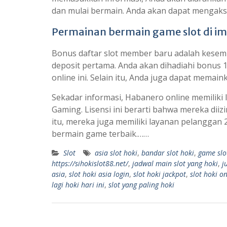
dan mulai bermain. Anda akan dapat mengaks
Permainan bermain game slot di i
Bonus daftar slot member baru adalah kese
deposit pertama. Anda akan dihadiahi bonus 10
online ini. Selain itu, Anda juga dapat memain
Sekadar informasi, Habanero online memiliki
Gaming. Lisensi ini berarti bahwa mereka dii
itu, mereka juga memiliki layanan pelanggan
bermain game terbaik.……
Slot
asia slot hoki
,
bandar slot hoki
,
game slo
https://sihokislot88.net/
,
jadwal main slot yang hoki
,
j
asia
,
slot hoki asia login
,
slot hoki jackpot
,
slot hoki on
lagi hoki hari ini
,
slot yang paling hoki