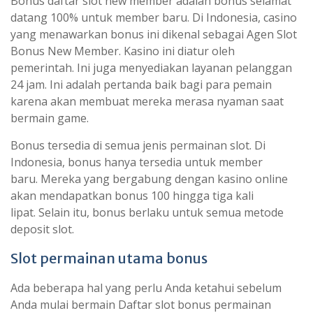
Bonus daftar slot new member adalah bonus selamat
datang 100% untuk member baru. Di Indonesia, casino
yang menawarkan bonus ini dikenal sebagai Agen Slot
Bonus New Member. Kasino ini diatur oleh
pemerintah. Ini juga menyediakan layanan pelanggan
24 jam. Ini adalah pertanda baik bagi para pemain
karena akan membuat mereka merasa nyaman saat
bermain game.
Bonus tersedia di semua jenis permainan slot. Di
Indonesia, bonus hanya tersedia untuk member
baru. Mereka yang bergabung dengan kasino online
akan mendapatkan bonus 100 hingga tiga kali
lipat. Selain itu, bonus berlaku untuk semua metode
deposit slot.
Slot permainan utama bonus
Ada beberapa hal yang perlu Anda ketahui sebelum
Anda mulai bermain Daftar slot bonus permainan