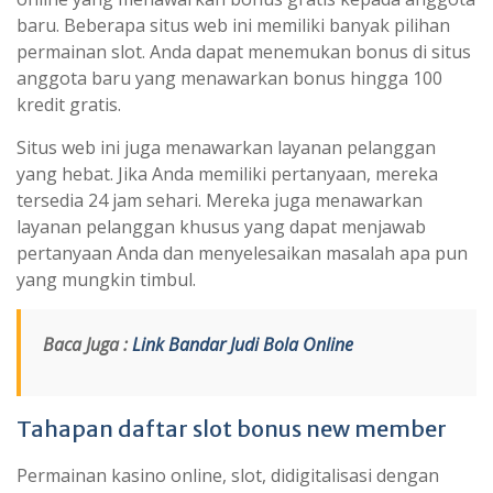
baru. Beberapa situs web ini memiliki banyak pilihan
permainan slot. Anda dapat menemukan bonus di situs
anggota baru yang menawarkan bonus hingga 100
kredit gratis.
Situs web ini juga menawarkan layanan pelanggan
yang hebat. Jika Anda memiliki pertanyaan, mereka
tersedia 24 jam sehari. Mereka juga menawarkan
layanan pelanggan khusus yang dapat menjawab
pertanyaan Anda dan menyelesaikan masalah apa pun
yang mungkin timbul.
Baca Juga :
Link Bandar Judi Bola Online
Tahapan daftar slot bonus new member
Permainan kasino online, slot, didigitalisasi dengan