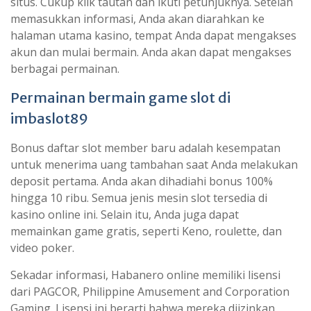
situs. Cukup klik tautan dan ikuti petunjuknya. Setelah
memasukkan informasi, Anda akan diarahkan ke
halaman utama kasino, tempat Anda dapat mengakses
akun dan mulai bermain. Anda akan dapat mengakses
berbagai permainan.
Permainan bermain game slot di
imbaslot89
Bonus daftar slot member baru adalah kesempatan
untuk menerima uang tambahan saat Anda melakukan
deposit pertama. Anda akan dihadiahi bonus 100%
hingga 10 ribu. Semua jenis mesin slot tersedia di
kasino online ini. Selain itu, Anda juga dapat
memainkan game gratis, seperti Keno, roulette, dan
video poker.
Sekadar informasi, Habanero online memiliki lisensi
dari PAGCOR, Philippine Amusement and Corporation
Gaming. Lisensi ini berarti bahwa mereka diizinkan