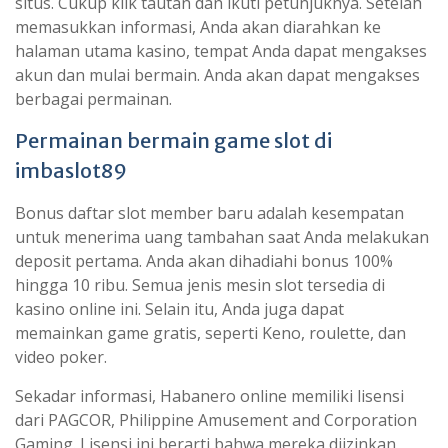
situs. Cukup klik tautan dan ikuti petunjuknya. Setelah
memasukkan informasi, Anda akan diarahkan ke
halaman utama kasino, tempat Anda dapat mengakses
akun dan mulai bermain. Anda akan dapat mengakses
berbagai permainan.
Permainan bermain game slot di
imbaslot89
Bonus daftar slot member baru adalah kesempatan
untuk menerima uang tambahan saat Anda melakukan
deposit pertama. Anda akan dihadiahi bonus 100%
hingga 10 ribu. Semua jenis mesin slot tersedia di
kasino online ini. Selain itu, Anda juga dapat
memainkan game gratis, seperti Keno, roulette, dan
video poker.
Sekadar informasi, Habanero online memiliki lisensi
dari PAGCOR, Philippine Amusement and Corporation
Gaming. Lisensi ini berarti bahwa mereka diizinkan