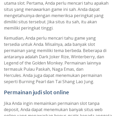
utama slot. Pertama, Anda perlu mencari tahu apakah
situs yang menawarkan game ini sah. Anda dapat
mengetahuinya dengan memeriksa peringkat yang
dimiliki situs tersebut. Jika situs itu sah, itu akan
memiliki peringkat tinggi.
Kemudian, Anda perlu mencari tahu game yang
tersedia untuk Anda. Misalnya, ada banyak slot
permainan yang memiliki tema berbeda. Beberapa di
antaranya adalah Dark Joker Rize, Winterberry, dan
Legend of the Golden Monkey. Permainan lainnya
termasuk Pulau Paskah, Naga Emas, dan
Hercules. Anda juga dapat menemukan permainan
seperti Burning Pearl dan Tai Shang Lao Jung.
Permainan judi slot online
Jika Anda ingin memainkan permainan slot tanpa
deposit, Anda dapat menemukan banyak situs web
online yang menawarkan bonus gratis kepada anggota