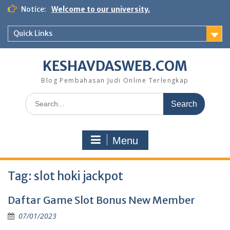
Skip
Notice:
Welcome to our university.
to
content
Quick Links
KESHAVDASWEB.COM
Blog Pembahasan Judi Online Terlengkap
Search
for:
Menu
Tag:
slot hoki jackpot
Daftar Game Slot Bonus New Member
07/01/2023