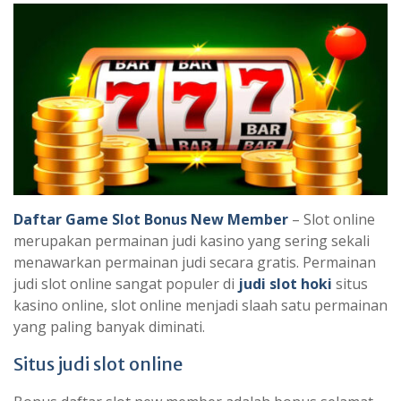
Daftar Game Slot Bonus New Member
– Slot online
merupakan permainan judi kasino yang sering sekali
menawarkan permainan judi secara gratis. Permainan
judi slot online sangat populer di
judi slot hoki
situs
kasino online, slot online menjadi slaah satu permainan
yang paling banyak diminati.
Situs judi slot online