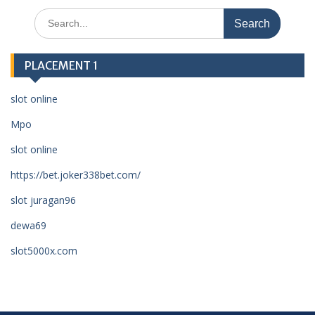
Search
for:
PLACEMENT 1
slot online
Mpo
slot online
https://bet.joker338bet.com/
slot juragan96
dewa69
slot5000x.com