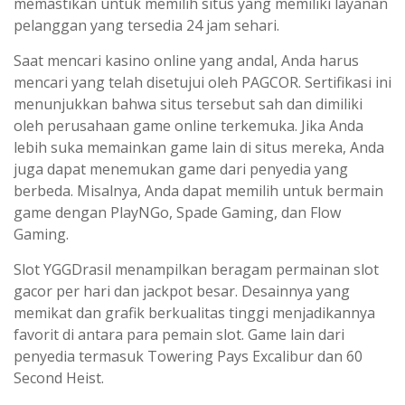
memastikan untuk memilih situs yang memiliki layanan
pelanggan yang tersedia 24 jam sehari.
Saat mencari kasino online yang andal, Anda harus
mencari yang telah disetujui oleh PAGCOR. Sertifikasi ini
menunjukkan bahwa situs tersebut sah dan dimiliki
oleh perusahaan game online terkemuka. Jika Anda
lebih suka memainkan game lain di situs mereka, Anda
juga dapat menemukan game dari penyedia yang
berbeda. Misalnya, Anda dapat memilih untuk bermain
game dengan PlayNGo, Spade Gaming, dan Flow
Gaming.
Slot YGGDrasil menampilkan beragam permainan slot
gacor per hari dan jackpot besar. Desainnya yang
memikat dan grafik berkualitas tinggi menjadikannya
favorit di antara para pemain slot. Game lain dari
penyedia termasuk Towering Pays Excalibur dan 60
Second Heist.