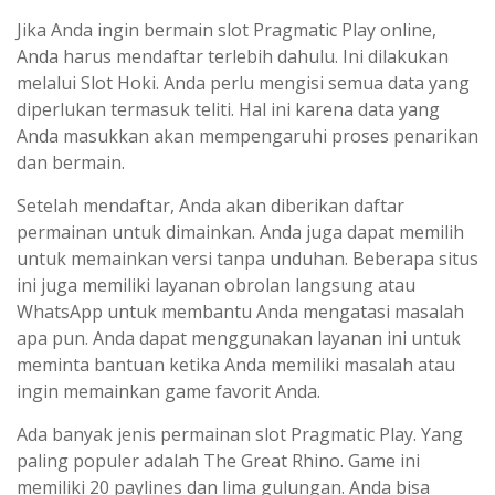
Jika Anda ingin bermain slot Pragmatic Play online,
Anda harus mendaftar terlebih dahulu. Ini dilakukan
melalui Slot Hoki. Anda perlu mengisi semua data yang
diperlukan termasuk teliti. Hal ini karena data yang
Anda masukkan akan mempengaruhi proses penarikan
dan bermain.
Setelah mendaftar, Anda akan diberikan daftar
permainan untuk dimainkan. Anda juga dapat memilih
untuk memainkan versi tanpa unduhan. Beberapa situs
ini juga memiliki layanan obrolan langsung atau
WhatsApp untuk membantu Anda mengatasi masalah
apa pun. Anda dapat menggunakan layanan ini untuk
meminta bantuan ketika Anda memiliki masalah atau
ingin memainkan game favorit Anda.
Ada banyak jenis permainan slot Pragmatic Play. Yang
paling populer adalah The Great Rhino. Game ini
memiliki 20 paylines dan lima gulungan. Anda bisa