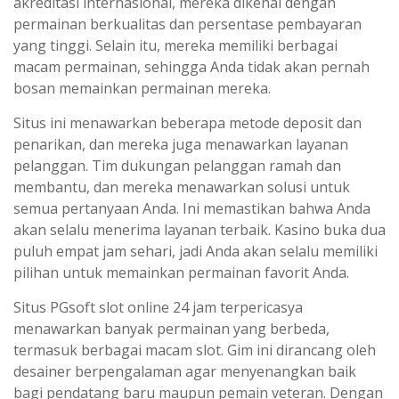
akreditasi internasional, mereka dikenal dengan
permainan berkualitas dan persentase pembayaran
yang tinggi. Selain itu, mereka memiliki berbagai
macam permainan, sehingga Anda tidak akan pernah
bosan memainkan permainan mereka.
Situs ini menawarkan beberapa metode deposit dan
penarikan, dan mereka juga menawarkan layanan
pelanggan. Tim dukungan pelanggan ramah dan
membantu, dan mereka menawarkan solusi untuk
semua pertanyaan Anda. Ini memastikan bahwa Anda
akan selalu menerima layanan terbaik. Kasino buka dua
puluh empat jam sehari, jadi Anda akan selalu memiliki
pilihan untuk memainkan permainan favorit Anda.
Situs PGsoft slot online 24 jam terpericasya
menawarkan banyak permainan yang berbeda,
termasuk berbagai macam slot. Gim ini dirancang oleh
desainer berpengalaman agar menyenangkan baik
bagi pendatang baru maupun pemain veteran. Dengan