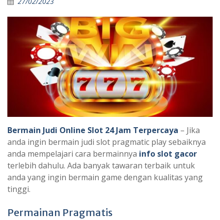
27/02/2023
Bermain Judi Online Slot 24 Jam Terpercaya
– Jika
anda ingin bermain judi slot pragmatic play sebaiknya
anda mempelajari cara bermainnya
info slot gacor
terlebih dahulu. Ada banyak tawaran terbaik untuk
anda yang ingin bermain game dengan kualitas yang
tinggi.
Permainan Pragmatis