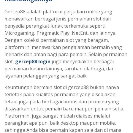
Gercep88 adalah platform perjudian online yang
menawarkan berbagai jenis permainan slot dari
penyedia perangkat lunak terkemuka seperti
Microgaming, Pragmatic Play, NetEnt, dan lainnya.
Dengan koleksi permainan slot yang beragam,
platform ini menawarkan pengalaman bermain yang
menarik dan aman bagi para pemain. Selain permainan
slot,
gercep88 login
juga menyediakan berbagai
permainan kasino lainnya, taruhan olahraga, dan
layanan pelanggan yang sangat baik.
Keuntungan bermain slot di gercep88 bukan hanya
terletak pada kualitas permainan yang disediakan,
tetapi juga pada berbagai bonus dan promosi yang
ditawarkan untuk pemain baru maupun pemain setia.
Platform ini juga sangat mudah diakses melalui
perangkat apa pun, baik desktop maupun mobile,
sehingga Anda bisa bermain kapan saja dan di mana