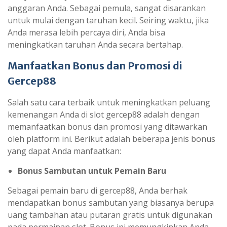
anggaran Anda. Sebagai pemula, sangat disarankan
untuk mulai dengan taruhan kecil. Seiring waktu, jika
Anda merasa lebih percaya diri, Anda bisa
meningkatkan taruhan Anda secara bertahap.
Manfaatkan Bonus dan Promosi di
Gercep88
Salah satu cara terbaik untuk meningkatkan peluang
kemenangan Anda di slot gercep88 adalah dengan
memanfaatkan bonus dan promosi yang ditawarkan
oleh platform ini. Berikut adalah beberapa jenis bonus
yang dapat Anda manfaatkan:
Bonus Sambutan untuk Pemain Baru
Sebagai pemain baru di gercep88, Anda berhak
mendapatkan bonus sambutan yang biasanya berupa
uang tambahan atau putaran gratis untuk digunakan