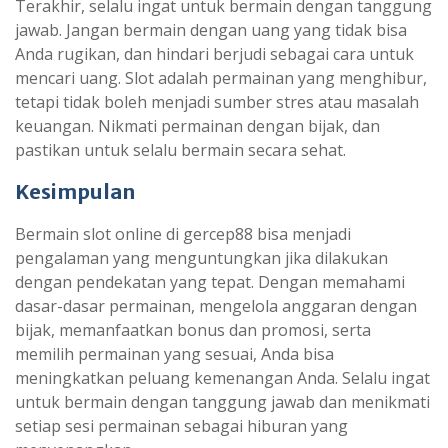
Terakhir, selalu ingat untuk bermain dengan tanggung
jawab. Jangan bermain dengan uang yang tidak bisa
Anda rugikan, dan hindari berjudi sebagai cara untuk
mencari uang. Slot adalah permainan yang menghibur,
tetapi tidak boleh menjadi sumber stres atau masalah
keuangan. Nikmati permainan dengan bijak, dan
pastikan untuk selalu bermain secara sehat.
Kesimpulan
Bermain slot online di gercep88 bisa menjadi
pengalaman yang menguntungkan jika dilakukan
dengan pendekatan yang tepat. Dengan memahami
dasar-dasar permainan, mengelola anggaran dengan
bijak, memanfaatkan bonus dan promosi, serta
memilih permainan yang sesuai, Anda bisa
meningkatkan peluang kemenangan Anda. Selalu ingat
untuk bermain dengan tanggung jawab dan menikmati
setiap sesi permainan sebagai hiburan yang