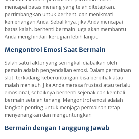
mencapai batas menang yang telah ditetapkan,
pertimbangkan untuk berhenti dan menikmati
kemenangan Anda. Sebaliknya, jika Anda mencapai
batas kalah, berhenti bermain juga akan membantu
Anda menghindari kerugian lebih lanjut.
Mengontrol Emosi Saat Bermain
Salah satu faktor yang seringkali diabaikan oleh
pemain adalah pengendalian emosi. Dalam permainan
slot, terkadang keberuntungan bisa berpihak atau
malah menjauh. Jika Anda merasa frustasi atau terlalu
emosional, sebaiknya berhenti sejenak dan kembali
bermain setelah tenang. Mengontrol emosi adalah
langkah penting untuk menjaga permainan tetap
menyenangkan dan menguntungkan.
Bermain dengan Tanggung Jawab