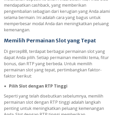
mendapatkan cashback, yang memberikan
pengembalian sebagian dari kerugian yang Anda alami
selama bermain. Ini adalah cara yang bagus untuk
memperbesar modal Anda dan meningkatkan peluang
kemenangan.
Memilih Permainan Slot yang Tepat
Di gercep88, terdapat berbagai permainan slot yang
dapat Anda pilih. Setiap permainan memiliki tema, fitur
bonus, dan RTP yang berbeda. Untuk memilih
permainan slot yang tepat, pertimbangkan faktor-
faktor berikut:
Pilih Slot dengan RTP Tinggi
Seperti yang telah disebutkan sebelumnya, memilih
permainan slot dengan RTP tinggi adalah langkah
penting untuk meningkatkan peluang kemenangan
Anda. Slot dengan RTP tinggi memberikan