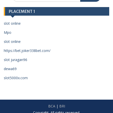
PLACEMENT 1
slot online
Mpo
slot online
https://bet.joker338bet.com/
slot juragan96
dewa69
slot5000x.com
BCA
|
BRI
Copyright. All rights reserved.