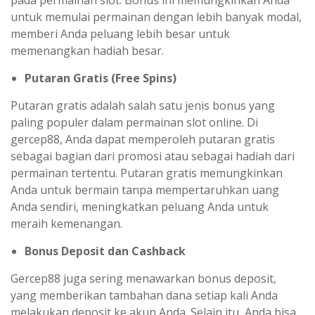
pada permainan slot. Bonus ini memungkinkan Anda
untuk memulai permainan dengan lebih banyak modal,
memberi Anda peluang lebih besar untuk
memenangkan hadiah besar.
Putaran Gratis (Free Spins)
Putaran gratis adalah salah satu jenis bonus yang
paling populer dalam permainan slot online. Di
gercep88, Anda dapat memperoleh putaran gratis
sebagai bagian dari promosi atau sebagai hadiah dari
permainan tertentu. Putaran gratis memungkinkan
Anda untuk bermain tanpa mempertaruhkan uang
Anda sendiri, meningkatkan peluang Anda untuk
meraih kemenangan.
Bonus Deposit dan Cashback
Gercep88 juga sering menawarkan bonus deposit,
yang memberikan tambahan dana setiap kali Anda
melakukan deposit ke akun Anda. Selain itu, Anda bisa