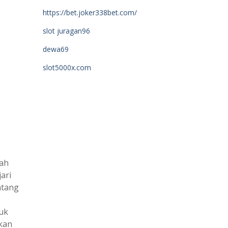
https://bet.joker338bet.com/
slot juragan96
dewa69
slot5000x.com
lah
ari
ntang
uk
akan