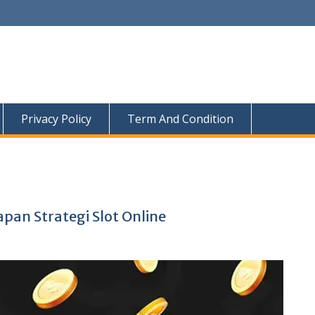
Privacy Policy
Term And Condition
an Strategi Slot Online