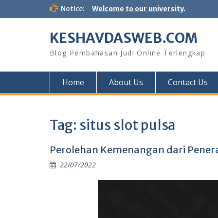
Skip
Notice:
Welcome to our university.
to
content
KESHAVDASWEB.COM
Blog Pembahasan Judi Online Terlengkap
Home
About Us
Contact Us
Tag:
situs slot pulsa
Perolehan Kemenangan dari Penerap
22/07/2022