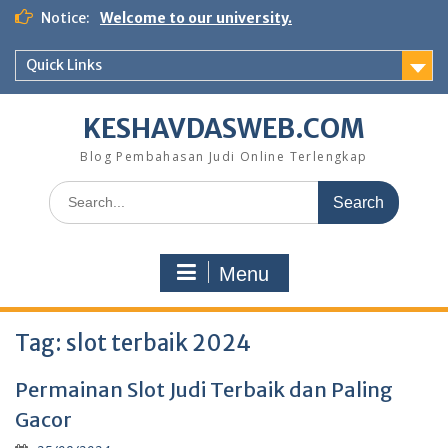
Skip
Notice:
Welcome to our university.
to
content
Quick Links
KESHAVDASWEB.COM
Blog Pembahasan Judi Online Terlengkap
Search
for:
Menu
Tag:
slot terbaik 2024
Permainan Slot Judi Terbaik dan Paling
Gacor