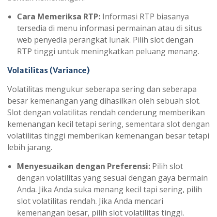
Cara Memeriksa RTP:
Informasi RTP biasanya
tersedia di menu informasi permainan atau di situs
web penyedia perangkat lunak. Pilih slot dengan
RTP tinggi untuk meningkatkan peluang menang.
Volatilitas (Variance)
Volatilitas mengukur seberapa sering dan seberapa
besar kemenangan yang dihasilkan oleh sebuah slot.
Slot dengan volatilitas rendah cenderung memberikan
kemenangan kecil tetapi sering, sementara slot dengan
volatilitas tinggi memberikan kemenangan besar tetapi
lebih jarang.
Menyesuaikan dengan Preferensi:
Pilih slot
dengan volatilitas yang sesuai dengan gaya bermain
Anda. Jika Anda suka menang kecil tapi sering, pilih
slot volatilitas rendah. Jika Anda mencari
kemenangan besar, pilih slot volatilitas tinggi.