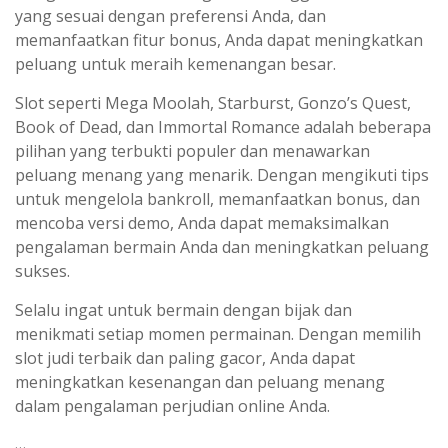
yang sesuai dengan preferensi Anda, dan
memanfaatkan fitur bonus, Anda dapat meningkatkan
peluang untuk meraih kemenangan besar.
Slot seperti Mega Moolah, Starburst, Gonzo’s Quest,
Book of Dead, dan Immortal Romance adalah beberapa
pilihan yang terbukti populer dan menawarkan
peluang menang yang menarik. Dengan mengikuti tips
untuk mengelola bankroll, memanfaatkan bonus, dan
mencoba versi demo, Anda dapat memaksimalkan
pengalaman bermain Anda dan meningkatkan peluang
sukses.
Selalu ingat untuk bermain dengan bijak dan
menikmati setiap momen permainan. Dengan memilih
slot judi terbaik dan paling gacor, Anda dapat
meningkatkan kesenangan dan peluang menang
dalam pengalaman perjudian online Anda.
…