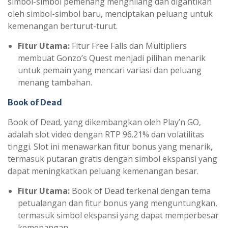
simbol-simbol pemenang menghilang dan digantikan
oleh simbol-simbol baru, menciptakan peluang untuk
kemenangan berturut-turut.
Fitur Utama:
Fitur Free Falls dan Multipliers
membuat Gonzo’s Quest menjadi pilihan menarik
untuk pemain yang mencari variasi dan peluang
menang tambahan.
Book of Dead
Book of Dead, yang dikembangkan oleh Play’n GO,
adalah slot video dengan RTP 96.21% dan volatilitas
tinggi. Slot ini menawarkan fitur bonus yang menarik,
termasuk putaran gratis dengan simbol ekspansi yang
dapat meningkatkan peluang kemenangan besar.
Fitur Utama:
Book of Dead terkenal dengan tema
petualangan dan fitur bonus yang menguntungkan,
termasuk simbol ekspansi yang dapat memperbesar
kemenangan.