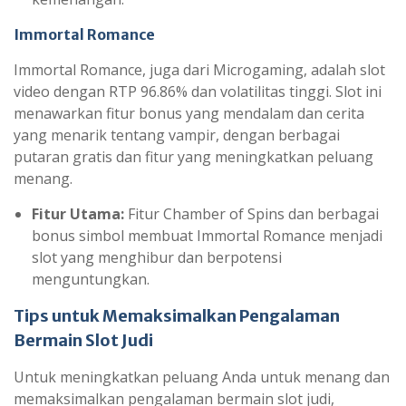
Immortal Romance
Immortal Romance, juga dari Microgaming, adalah slot
video dengan RTP 96.86% dan volatilitas tinggi. Slot ini
menawarkan fitur bonus yang mendalam dan cerita
yang menarik tentang vampir, dengan berbagai
putaran gratis dan fitur yang meningkatkan peluang
menang.
Fitur Utama:
Fitur Chamber of Spins dan berbagai
bonus simbol membuat Immortal Romance menjadi
slot yang menghibur dan berpotensi
menguntungkan.
Tips untuk Memaksimalkan Pengalaman
Bermain Slot Judi
Untuk meningkatkan peluang Anda untuk menang dan
memaksimalkan pengalaman bermain slot judi,