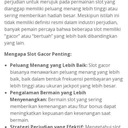
perjudian untuk merujuk pada permainan slot yang
dianggap memiliki peluang menang lebih tinggi atau
sering memberikan hadiah besar. Meskipun istilah ini
tidak memiliki definisi resmi dalam industri perjudian,
banyak pemain percaya bahwa beberapa slot memiliki
“gacor” atau “bertuah” yang lebih baik dibandingkan
yang lain.
Mengapa Slot Gacor Penting:
Peluang Menang yang Lebih Baik:
Slot gacor
biasanya menawarkan peluang menang yang lebih
baik, baik dalam bentuk frekuensi pembayaran yang
lebih tinggi atau ukuran jackpot yang lebih besar.
Pengalaman Bermain yang Lebih
Menyenangkan:
Bermain slot yang sering
memberikan kemenangan atau fitur bonus dapat
meningkatkan kepuasan dan kesenangan saat
bermain.
Strategi Perjudian yang Efektif:
Mengetahui slot