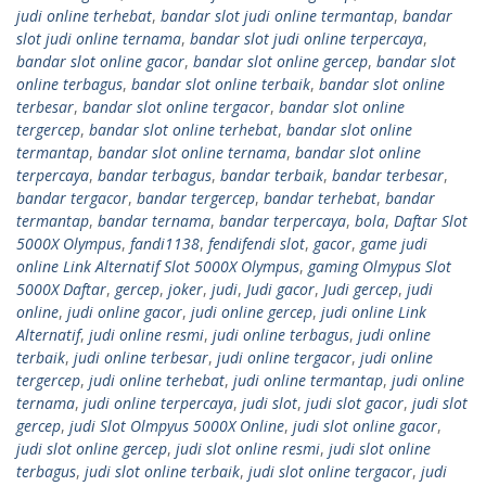
judi online terhebat
,
bandar slot judi online termantap
,
bandar
slot judi online ternama
,
bandar slot judi online terpercaya
,
bandar slot online gacor
,
bandar slot online gercep
,
bandar slot
online terbagus
,
bandar slot online terbaik
,
bandar slot online
terbesar
,
bandar slot online tergacor
,
bandar slot online
tergercep
,
bandar slot online terhebat
,
bandar slot online
termantap
,
bandar slot online ternama
,
bandar slot online
terpercaya
,
bandar terbagus
,
bandar terbaik
,
bandar terbesar
,
bandar tergacor
,
bandar tergercep
,
bandar terhebat
,
bandar
termantap
,
bandar ternama
,
bandar terpercaya
,
bola
,
Daftar Slot
5000X Olympus
,
fandi1138
,
fendifendi slot
,
gacor
,
game judi
online Link Alternatif Slot 5000X Olympus
,
gaming Olmypus Slot
5000X Daftar
,
gercep
,
joker
,
judi
,
Judi gacor
,
Judi gercep
,
judi
online
,
judi online gacor
,
judi online gercep
,
judi online Link
Alternatif
,
judi online resmi
,
judi online terbagus
,
judi online
terbaik
,
judi online terbesar
,
judi online tergacor
,
judi online
tergercep
,
judi online terhebat
,
judi online termantap
,
judi online
ternama
,
judi online terpercaya
,
judi slot
,
judi slot gacor
,
judi slot
gercep
,
judi Slot Olmpyus 5000X Online
,
judi slot online gacor
,
judi slot online gercep
,
judi slot online resmi
,
judi slot online
terbagus
,
judi slot online terbaik
,
judi slot online tergacor
,
judi