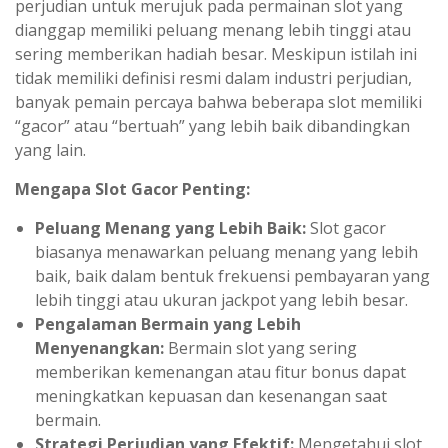
perjudian untuk merujuk pada permainan slot yang
dianggap memiliki peluang menang lebih tinggi atau
sering memberikan hadiah besar. Meskipun istilah ini
tidak memiliki definisi resmi dalam industri perjudian,
banyak pemain percaya bahwa beberapa slot memiliki
“gacor” atau “bertuah” yang lebih baik dibandingkan
yang lain.
Mengapa Slot Gacor Penting:
Peluang Menang yang Lebih Baik:
Slot gacor
biasanya menawarkan peluang menang yang lebih
baik, baik dalam bentuk frekuensi pembayaran yang
lebih tinggi atau ukuran jackpot yang lebih besar.
Pengalaman Bermain yang Lebih
Menyenangkan:
Bermain slot yang sering
memberikan kemenangan atau fitur bonus dapat
meningkatkan kepuasan dan kesenangan saat
bermain.
Strategi Perjudian yang Efektif:
Mengetahui slot