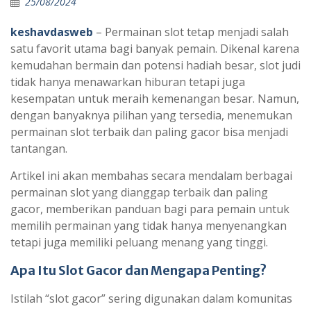
25/08/2024
keshavdasweb
– Permainan slot tetap menjadi salah
satu favorit utama bagi banyak pemain. Dikenal karena
kemudahan bermain dan potensi hadiah besar, slot judi
tidak hanya menawarkan hiburan tetapi juga
kesempatan untuk meraih kemenangan besar. Namun,
dengan banyaknya pilihan yang tersedia, menemukan
permainan slot terbaik dan paling gacor bisa menjadi
tantangan.
Artikel ini akan membahas secara mendalam berbagai
permainan slot yang dianggap terbaik dan paling
gacor, memberikan panduan bagi para pemain untuk
memilih permainan yang tidak hanya menyenangkan
tetapi juga memiliki peluang menang yang tinggi.
Apa Itu Slot Gacor dan Mengapa Penting?
Istilah “slot gacor” sering digunakan dalam komunitas