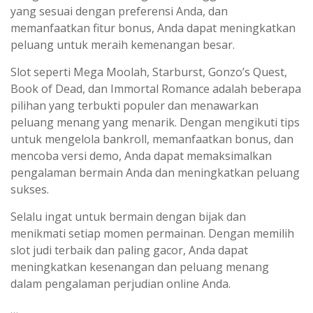
yang sesuai dengan preferensi Anda, dan
memanfaatkan fitur bonus, Anda dapat meningkatkan
peluang untuk meraih kemenangan besar.
Slot seperti Mega Moolah, Starburst, Gonzo’s Quest,
Book of Dead, dan Immortal Romance adalah beberapa
pilihan yang terbukti populer dan menawarkan
peluang menang yang menarik. Dengan mengikuti tips
untuk mengelola bankroll, memanfaatkan bonus, dan
mencoba versi demo, Anda dapat memaksimalkan
pengalaman bermain Anda dan meningkatkan peluang
sukses.
Selalu ingat untuk bermain dengan bijak dan
menikmati setiap momen permainan. Dengan memilih
slot judi terbaik dan paling gacor, Anda dapat
meningkatkan kesenangan dan peluang menang
dalam pengalaman perjudian online Anda.
…