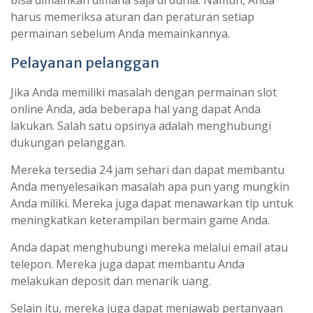
bisa dimainkan dimana saja di dunia. Namun, Anda
harus memeriksa aturan dan peraturan setiap
permainan sebelum Anda memainkannya.
Pelayanan pelanggan
Jika Anda memiliki masalah dengan permainan slot
online Anda, ada beberapa hal yang dapat Anda
lakukan. Salah satu opsinya adalah menghubungi
dukungan pelanggan.
Mereka tersedia 24 jam sehari dan dapat membantu
Anda menyelesaikan masalah apa pun yang mungkin
Anda miliki. Mereka juga dapat menawarkan tip untuk
meningkatkan keterampilan bermain game Anda.
Anda dapat menghubungi mereka melalui email atau
telepon. Mereka juga dapat membantu Anda
melakukan deposit dan menarik uang.
Selain itu, mereka juga dapat menjawab pertanyaan