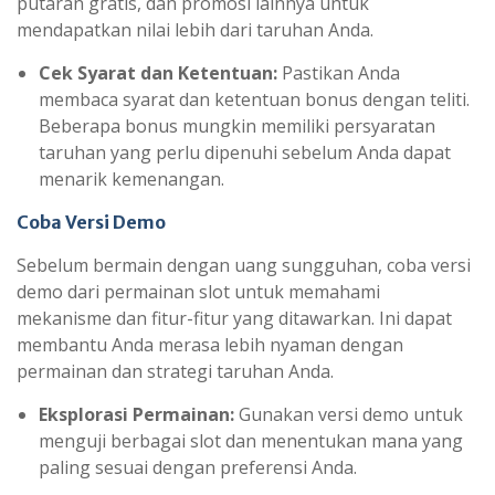
putaran gratis, dan promosi lainnya untuk
mendapatkan nilai lebih dari taruhan Anda.
Cek Syarat dan Ketentuan:
Pastikan Anda
membaca syarat dan ketentuan bonus dengan teliti.
Beberapa bonus mungkin memiliki persyaratan
taruhan yang perlu dipenuhi sebelum Anda dapat
menarik kemenangan.
Coba Versi Demo
Sebelum bermain dengan uang sungguhan, coba versi
demo dari permainan slot untuk memahami
mekanisme dan fitur-fitur yang ditawarkan. Ini dapat
membantu Anda merasa lebih nyaman dengan
permainan dan strategi taruhan Anda.
Eksplorasi Permainan:
Gunakan versi demo untuk
menguji berbagai slot dan menentukan mana yang
paling sesuai dengan preferensi Anda.