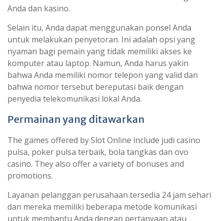
Anda dan kasino.
Selain itu, Anda dapat menggunakan ponsel Anda
untuk melakukan penyetoran. Ini adalah opsi yang
nyaman bagi pemain yang tidak memiliki akses ke
komputer atau laptop. Namun, Anda harus yakin
bahwa Anda memiliki nomor telepon yang valid dan
bahwa nomor tersebut bereputasi baik dengan
penyedia telekomunikasi lokal Anda.
Permainan yang ditawarkan
The games offered by Slot Online include judi casino
pulsa, poker pulsa terbaik, bola tangkas dan ovo
casino. They also offer a variety of bonuses and
promotions.
Layanan pelanggan perusahaan tersedia 24 jam sehari
dan mereka memiliki beberapa metode komunikasi
untuk membantu Anda dengan pertanyaan atau