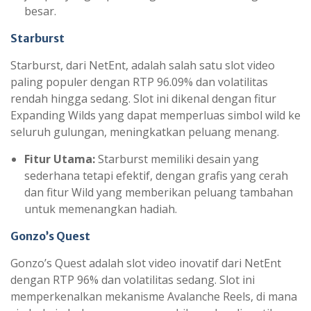
besar.
Starburst
Starburst, dari NetEnt, adalah salah satu slot video
paling populer dengan RTP 96.09% dan volatilitas
rendah hingga sedang. Slot ini dikenal dengan fitur
Expanding Wilds yang dapat memperluas simbol wild ke
seluruh gulungan, meningkatkan peluang menang.
Fitur Utama:
Starburst memiliki desain yang
sederhana tetapi efektif, dengan grafis yang cerah
dan fitur Wild yang memberikan peluang tambahan
untuk memenangkan hadiah.
Gonzo’s Quest
Gonzo’s Quest adalah slot video inovatif dari NetEnt
dengan RTP 96% dan volatilitas sedang. Slot ini
memperkenalkan mekanisme Avalanche Reels, di mana