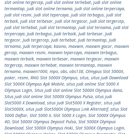
slot online tergercep
,
judi slot online terhebat
,
judi slot online
termantap
,
judi slot online ternama
,
judi slot online terpercaya
,
judi slot resmi
,
judi slot tepercaya
,
judi slot terbagus
,
judi slot
terbaik
,
judi slot terbesar
,
judi slot tergacor
,
judi slot tergercep
,
judi slot terhebat
,
judi slot termantap
,
judi slot ternama
,
judi slot
terpercaya
,
Judi terbagus
,
Judi terbaik
,
Judi terbesar
,
Judi
tergacor
,
Judi tergercep
,
Judi terhebat
,
Judi termantap
,
Judi
ternama
,
Judi terpercaya
,
kasino
,
maxwin
,
maxwin gacor
,
maxwin
gercep
,
maxwin resmi
,
maxwin tepercaya
,
maxwin terbagus
,
maxwin terbaik
,
maxwin terbesar
,
maxwin tergacor
,
maxwin
tergercep
,
maxwin terhebat
,
maxwin termantap
,
maxwin
ternama
,
maxwin1000
,
mpo
,
obs
,
obs138
,
Olmypus Slot 5000X
,
poker
,
resmi
,
RNG Slot 5000X Olympus
,
situs
,
situs judi Download
Slot 5000X Olympus Apk Mobile
,
situs judi online Slot 5000 X
Olympus Login
,
Situs judi slot online Slot 5000X Olympus dana
,
Situs judi slot online Slot 5000X Olympus Pulsa
,
situs judi
Slot5000 X Download
,
situs judi Slot5000 X Register
,
situs judi
Slot5000X
,
situs judi Slot5000X Olympus Link Alternatif
,
situs Slot
5000 Daftar
,
Slot 5000 X
,
Slot 5000 X Login
,
Slot 5000X Olympus
4D
,
Slot 5000X Olympus Deposit Pulsa
,
Slot 5000X Olympus
Download
,
Slot 5000X Olympus Hoki
,
Slot 5000X Olympus Login
,