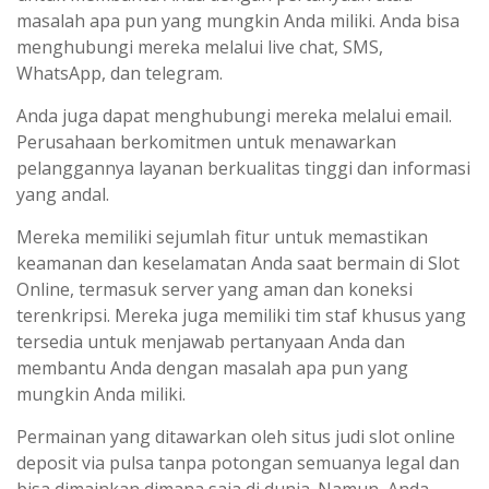
masalah apa pun yang mungkin Anda miliki. Anda bisa
menghubungi mereka melalui live chat, SMS,
WhatsApp, dan telegram.
Anda juga dapat menghubungi mereka melalui email.
Perusahaan berkomitmen untuk menawarkan
pelanggannya layanan berkualitas tinggi dan informasi
yang andal.
Mereka memiliki sejumlah fitur untuk memastikan
keamanan dan keselamatan Anda saat bermain di Slot
Online, termasuk server yang aman dan koneksi
terenkripsi. Mereka juga memiliki tim staf khusus yang
tersedia untuk menjawab pertanyaan Anda dan
membantu Anda dengan masalah apa pun yang
mungkin Anda miliki.
Permainan yang ditawarkan oleh situs judi slot online
deposit via pulsa tanpa potongan semuanya legal dan