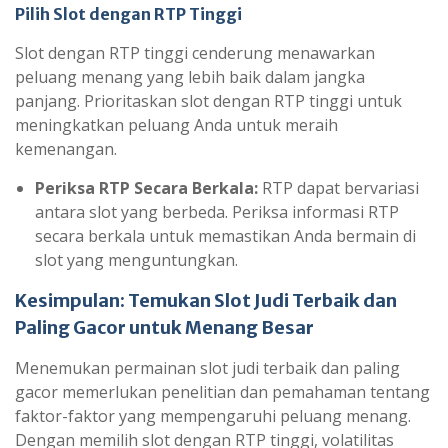
Pilih Slot dengan RTP Tinggi
Slot dengan RTP tinggi cenderung menawarkan
peluang menang yang lebih baik dalam jangka
panjang. Prioritaskan slot dengan RTP tinggi untuk
meningkatkan peluang Anda untuk meraih
kemenangan.
Periksa RTP Secara Berkala:
RTP dapat bervariasi
antara slot yang berbeda. Periksa informasi RTP
secara berkala untuk memastikan Anda bermain di
slot yang menguntungkan.
Kesimpulan: Temukan Slot Judi Terbaik dan
Paling Gacor untuk Menang Besar
Menemukan permainan slot judi terbaik dan paling
gacor memerlukan penelitian dan pemahaman tentang
faktor-faktor yang mempengaruhi peluang menang.
Dengan memilih slot dengan RTP tinggi, volatilitas