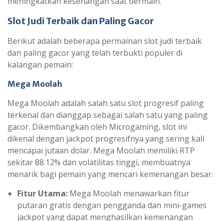
meningkatkan kesenangan saat bermain.
Slot Judi Terbaik dan Paling Gacor
Berikut adalah beberapa permainan slot judi terbaik
dan paling gacor yang telah terbukti populer di
kalangan pemain:
Mega Moolah
Mega Moolah adalah salah satu slot progresif paling
terkenal dan dianggap sebagai salah satu yang paling
gacor. Dikembangkan oleh Microgaming, slot ini
dikenal dengan jackpot progresifnya yang sering kali
mencapai jutaan dolar. Mega Moolah memiliki RTP
sekitar 88.12% dan volatilitas tinggi, membuatnya
menarik bagi pemain yang mencari kemenangan besar.
Fitur Utama:
Mega Moolah menawarkan fitur
putaran gratis dengan pengganda dan mini-games
jackpot yang dapat menghasilkan kemenangan