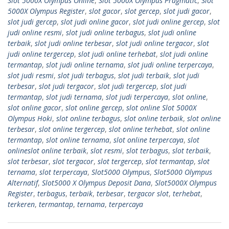
Slot 5000X Olympus Online
,
Slot 5000X Olympus Pragmatic
,
Slot
5000X Olympus Register
,
slot gacor
,
slot gercep
,
slot judi gacor
,
slot judi gercep
,
slot judi online gacor
,
slot judi online gercep
,
slot
judi online resmi
,
slot judi online terbagus
,
slot judi online
terbaik
,
slot judi online terbesar
,
slot judi online tergacor
,
slot
judi online tergercep
,
slot judi online terhebat
,
slot judi online
termantap
,
slot judi online ternama
,
slot judi online terpercaya
,
slot judi resmi
,
slot judi terbagus
,
slot judi terbaik
,
slot judi
terbesar
,
slot judi tergacor
,
slot judi tergercep
,
slot judi
termantap
,
slot judi ternama
,
slot judi terpercaya
,
slot online
,
slot online gacor
,
slot online gercep
,
slot online Slot 5000X
Olympus Hoki
,
slot online terbagus
,
slot online terbaik
,
slot online
terbesar
,
slot online tergercep
,
slot online terhebat
,
slot online
termantap
,
slot online ternama
,
slot online terpercaya
,
slot
onlineslot online terbaik
,
slot resmi
,
slot terbagus
,
slot terbaik
,
slot terbesar
,
slot tergacor
,
slot tergercep
,
slot termantap
,
slot
ternama
,
slot terpercaya
,
Slot5000 Olympus
,
Slot5000 Olympus
Alternatif
,
Slot5000 X Olympus Deposit Dana
,
Slot5000X Olympus
Register
,
terbagus
,
terbaik
,
terbesar
,
tergacor slot
,
terhebat
,
terkeren
,
termantap
,
ternama
,
terpercaya