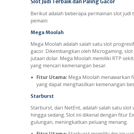
Slot Judi Terbaik dan Paling Gacor
Berikut adalah beberapa permainan slot judi t
pemain:
Mega Moolah
Mega Moolah adalah salah satu slot progresif
gacor. Dikembangkan oleh Microgaming, slot i
jutaan dolar. Mega Moolah memiliki RTP sekit
yang mencari kemenangan besar.
Fitur Utama:
Mega Moolah menawarkan fit
yang dapat menghasilkan kemenangan bes
Starburst
Starburst, dari NetEnt, adalah salah satu slo
hingga sedang. Slot ini dikenal dengan fitur
gulungan, meningkatkan peluang menang.
Fitur Utama:
Starburst memiliki desain yan