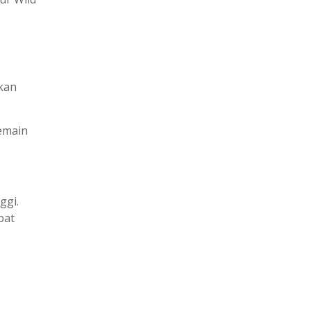
kan
pemain
ggi.
pat
,