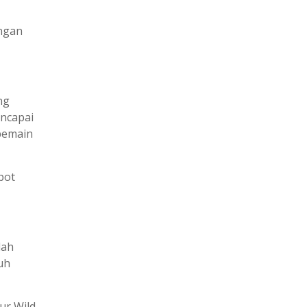
angan
ng
encapai
 pemain
pot
dah
uh
ur Wild