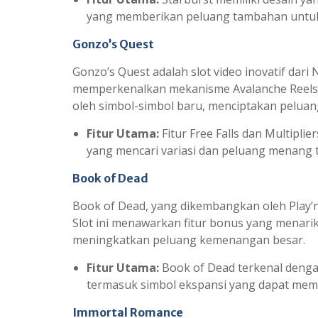
yang memberikan peluang tambahan untu
Gonzo’s Quest
Gonzo’s Quest adalah slot video inovatif dari 
memperkenalkan mekanisme Avalanche Reels,
oleh simbol-simbol baru, menciptakan pelua
Fitur Utama:
Fitur Free Falls dan Multipl
yang mencari variasi dan peluang menang
Book of Dead
Book of Dead, yang dikembangkan oleh Play’n G
Slot ini menawarkan fitur bonus yang menari
meningkatkan peluang kemenangan besar.
Fitur Utama:
Book of Dead terkenal deng
termasuk simbol ekspansi yang dapat me
Immortal Romance