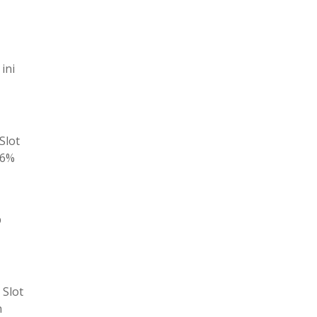
ini
Slot
96%
b
 Slot
n