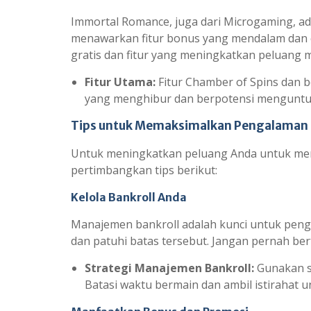
Immortal Romance, juga dari Microgaming, adal
menawarkan fitur bonus yang mendalam dan c
gratis dan fitur yang meningkatkan peluang 
Fitur Utama:
Fitur Chamber of Spins dan 
yang menghibur dan berpotensi mengunt
Tips untuk Memaksimalkan Pengalaman B
Untuk meningkatkan peluang Anda untuk men
pertimbangkan tips berikut:
Kelola Bankroll Anda
Manajemen bankroll adalah kunci untuk pen
dan patuhi batas tersebut. Jangan pernah be
Strategi Manajemen Bankroll:
Gunakan st
Batasi waktu bermain dan ambil istirahat