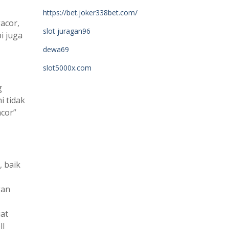
https://bet.joker338bet.com/
acor,
slot juragan96
i juga
dewa69
slot5000x.com
g
i tidak
acor”
 baik
gan
at
ll