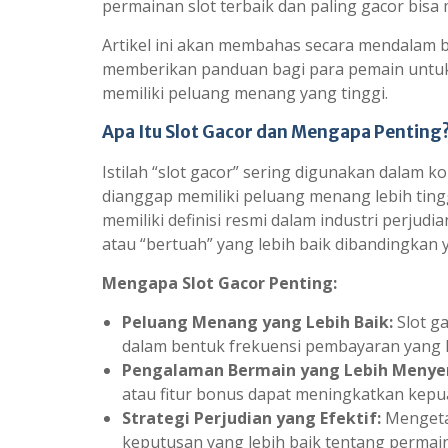
permainan slot terbaik dan paling gacor bisa
Artikel ini akan membahas secara mendalam b
memberikan panduan bagi para pemain untuk
memiliki peluang menang yang tinggi.
Apa Itu Slot Gacor dan Mengapa Penting
Istilah “slot gacor” sering digunakan dalam 
dianggap memiliki peluang menang lebih tingg
memiliki definisi resmi dalam industri perjud
atau “bertuah” yang lebih baik dibandingkan y
Mengapa Slot Gacor Penting:
Peluang Menang yang Lebih Baik:
Slot g
dalam bentuk frekuensi pembayaran yang le
Pengalaman Bermain yang Lebih Menye
atau fitur bonus dapat meningkatkan kep
Strategi Perjudian yang Efektif:
Mengeta
keputusan yang lebih baik tentang perma