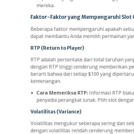
mereka.
Faktor-Faktor yang Mempengaruhi Slot 
Beberapa faktor mempengaruhi apakah sebuah
dapat membantu Anda memilih permainan yan
RTP (Return to Player)
RTP adalah persentase dari total taruhan ya
dengan RTP tinggi cenderung memberikan pel
berarti bahwa dari setiap $100 yang diperta
kemenangan.
Cara Memeriksa RTP:
Informasi RTP biasa
penyedia perangkat lunak. Pilih slot den
Volatilitas (Variance)
Volatilitas mengukur seberapa sering dan se
dengan volatilitas rendah cenderung memberi