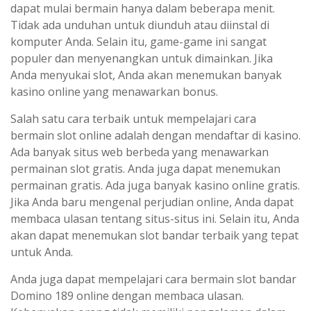
dapat mulai bermain hanya dalam beberapa menit.
Tidak ada unduhan untuk diunduh atau diinstal di
komputer Anda. Selain itu, game-game ini sangat
populer dan menyenangkan untuk dimainkan. Jika
Anda menyukai slot, Anda akan menemukan banyak
kasino online yang menawarkan bonus.
Salah satu cara terbaik untuk mempelajari cara
bermain slot online adalah dengan mendaftar di kasino.
Ada banyak situs web berbeda yang menawarkan
permainan slot gratis. Anda juga dapat menemukan
permainan gratis. Ada juga banyak kasino online gratis.
Jika Anda baru mengenal perjudian online, Anda dapat
membaca ulasan tentang situs-situs ini. Selain itu, Anda
akan dapat menemukan slot bandar terbaik yang tepat
untuk Anda.
Anda juga dapat mempelajari cara bermain slot bandar
Domino 189 online dengan membaca ulasan.