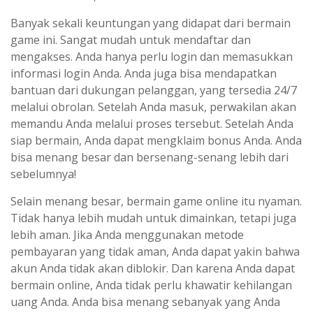
Banyak sekali keuntungan yang didapat dari bermain
game ini. Sangat mudah untuk mendaftar dan
mengakses. Anda hanya perlu login dan memasukkan
informasi login Anda. Anda juga bisa mendapatkan
bantuan dari dukungan pelanggan, yang tersedia 24/7
melalui obrolan. Setelah Anda masuk, perwakilan akan
memandu Anda melalui proses tersebut. Setelah Anda
siap bermain, Anda dapat mengklaim bonus Anda. Anda
bisa menang besar dan bersenang-senang lebih dari
sebelumnya!
Selain menang besar, bermain game online itu nyaman.
Tidak hanya lebih mudah untuk dimainkan, tetapi juga
lebih aman. Jika Anda menggunakan metode
pembayaran yang tidak aman, Anda dapat yakin bahwa
akun Anda tidak akan diblokir. Dan karena Anda dapat
bermain online, Anda tidak perlu khawatir kehilangan
uang Anda. Anda bisa menang sebanyak yang Anda