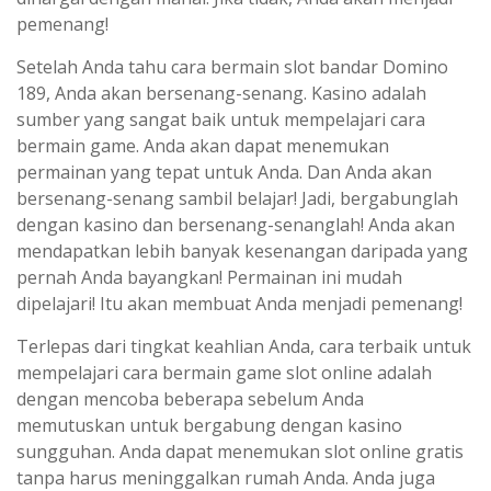
pemenang!
Setelah Anda tahu cara bermain slot bandar Domino
189, Anda akan bersenang-senang. Kasino adalah
sumber yang sangat baik untuk mempelajari cara
bermain game. Anda akan dapat menemukan
permainan yang tepat untuk Anda. Dan Anda akan
bersenang-senang sambil belajar! Jadi, bergabunglah
dengan kasino dan bersenang-senanglah! Anda akan
mendapatkan lebih banyak kesenangan daripada yang
pernah Anda bayangkan! Permainan ini mudah
dipelajari! Itu akan membuat Anda menjadi pemenang!
Terlepas dari tingkat keahlian Anda, cara terbaik untuk
mempelajari cara bermain game slot online adalah
dengan mencoba beberapa sebelum Anda
memutuskan untuk bergabung dengan kasino
sungguhan. Anda dapat menemukan slot online gratis
tanpa harus meninggalkan rumah Anda. Anda juga