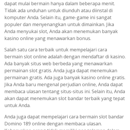
dapat mulai bermain hanya dalam beberapa menit.
Tidak ada unduhan untuk diunduh atau diinstal di
komputer Anda. Selain itu, game-game ini sangat
populer dan menyenangkan untuk dimainkan. Jika
Anda menyukai slot, Anda akan menemukan banyak
kasino online yang menawarkan bonus.
Salah satu cara terbaik untuk mempelajari cara
bermain slot online adalah dengan mendaftar di kasino.
Ada banyak situs web berbeda yang menawarkan
permainan slot gratis. Anda juga dapat menemukan
permainan gratis. Ada juga banyak kasino online gratis.
Jika Anda baru mengenal perjudian online, Anda dapat
membaca ulasan tentang situs-situs ini. Selain itu, Anda
akan dapat menemukan slot bandar terbaik yang tepat
untuk Anda.
Anda juga dapat mempelajari cara bermain slot bandar
Domino 189 online dengan membaca ulasan.