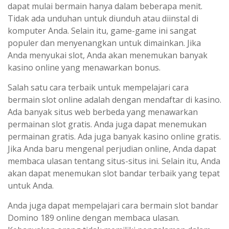
dapat mulai bermain hanya dalam beberapa menit.
Tidak ada unduhan untuk diunduh atau diinstal di
komputer Anda. Selain itu, game-game ini sangat
populer dan menyenangkan untuk dimainkan. Jika
Anda menyukai slot, Anda akan menemukan banyak
kasino online yang menawarkan bonus.
Salah satu cara terbaik untuk mempelajari cara
bermain slot online adalah dengan mendaftar di kasino.
Ada banyak situs web berbeda yang menawarkan
permainan slot gratis. Anda juga dapat menemukan
permainan gratis. Ada juga banyak kasino online gratis.
Jika Anda baru mengenal perjudian online, Anda dapat
membaca ulasan tentang situs-situs ini. Selain itu, Anda
akan dapat menemukan slot bandar terbaik yang tepat
untuk Anda.
Anda juga dapat mempelajari cara bermain slot bandar
Domino 189 online dengan membaca ulasan.