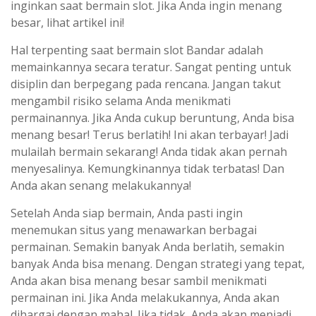
inginkan saat bermain slot. Jika Anda ingin menang
besar, lihat artikel ini!
Hal terpenting saat bermain slot Bandar adalah
memainkannya secara teratur. Sangat penting untuk
disiplin dan berpegang pada rencana. Jangan takut
mengambil risiko selama Anda menikmati
permainannya. Jika Anda cukup beruntung, Anda bisa
menang besar! Terus berlatih! Ini akan terbayar! Jadi
mulailah bermain sekarang! Anda tidak akan pernah
menyesalinya. Kemungkinannya tidak terbatas! Dan
Anda akan senang melakukannya!
Setelah Anda siap bermain, Anda pasti ingin
menemukan situs yang menawarkan berbagai
permainan. Semakin banyak Anda berlatih, semakin
banyak Anda bisa menang. Dengan strategi yang tepat,
Anda akan bisa menang besar sambil menikmati
permainan ini. Jika Anda melakukannya, Anda akan
dihargai dengan mahal. Jika tidak, Anda akan menjadi