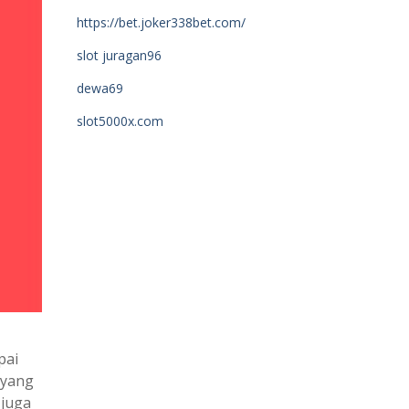
https://bet.joker338bet.com/
slot juragan96
dewa69
slot5000x.com
pai
 yang
 juga