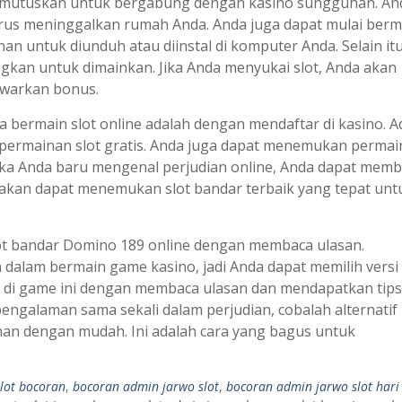
mutuskan untuk bergabung dengan kasino sungguhan. An
arus meninggalkan rumah Anda. Anda juga dapat mulai berm
n untuk diunduh atau diinstal di komputer Anda. Selain itu
kan untuk dimainkan. Jika Anda menyukai slot, Anda akan
warkan bonus.
ra bermain slot online adalah dengan mendaftar di kasino. A
permainan slot gratis. Anda juga dapat menemukan perma
. Jika Anda baru mengenal perjudian online, Anda dapat mem
nda akan dapat menemukan slot bandar terbaik yang tepat unt
lot bandar Domino 189 online dengan membaca ulasan.
alam bermain game kasino, jadi Anda dapat memilih versi g
 di game ini dengan membaca ulasan dan mendapatkan tips
engalaman sama sekali dalam perjudian, cobalah alternatif in
 dengan mudah. Ini adalah cara yang bagus untuk
lot bocoran
,
bocoran admin jarwo slot
,
bocoran admin jarwo slot hari 