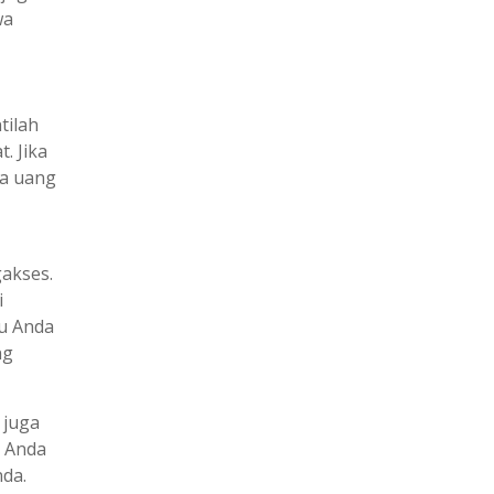
wa
tilah
. Jika
ya uang
akses.
i
du Anda
ng
 juga
n Anda
nda.