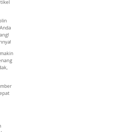
tikel
lin
 Anda
ang!
nnya!
emakin
menang
dak,
umber
epat
h