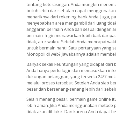
tentang keterasingan. Anda mungkin mene
butuh lebih dari sebulan dapat menggunaka
menariknya dari rekening bank Anda. Juga, 
menyebabkan area mengambil dari uang tidak te
anggaran bermain Anda dan sesuai dengan ang
bermain. Ingin menawarkan lebih baik darip
tidak, atur waktu. Setelah Anda mencapai wakt
untuk bermain nanti. Satu pertanyaan yang s
Monopoli di web? Jawabannya adalah membeli l
Banyak sekali keuntungan yang didapat dari
Anda hanya perlu login dan memasukkan info
dukungan pelanggan, yang tersedia 24/7 mel
melalui proses tersebut. Setelah Anda siap 
besar dan bersenang-senang lebih dari sebe
Selain menang besar, bermain game online it
lebih aman. Jika Anda menggunakan metode 
tidak akan diblokir. Dan karena Anda dapat b