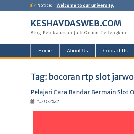
Skip
Notice:
Welcome to our university.
to
content
KESHAVDASWEB.COM
Blog Pembahasan Judi Online Terlengkap
Home
About Us
Contact Us
Tag:
bocoran rtp slot jarwo
Pelajari Cara Bandar Bermain Slot O
15/11/2022