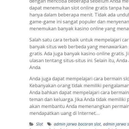
dengan mencoba beberapa sebelum Anda me
dapat menemukan slot online gratis tanpa h
hanya dalam beberapa menit. Tidak ada unduha
game-game ini sangat populer dan menyenang
menemukan banyak kasino online yang mena
Salah satu cara terbaik untuk mempelajari ca
banyak situs web berbeda yang menawarkan 
gratis. Ada juga banyak kasino online gratis
ulasan tentang situs-situs ini. Selain itu, A
Anda.
Anda juga dapat mempelajari cara bermain s
Kebanyakan orang tidak memiliki pengalaman d
Anda bahkan dapat mempelajari cara bermain
teman dan keluarga. Jika Anda tidak memiliki p
akan membantu Anda memenangkan permainan
mendapatkan uang di Internet.…
Slot
admin jarwo bocoran slot
,
admin jarwo s