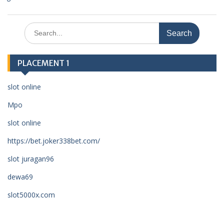
Search
for:
PLACEMENT 1
slot online
Mpo
slot online
https://bet.joker338bet.com/
slot juragan96
dewa69
slot5000x.com