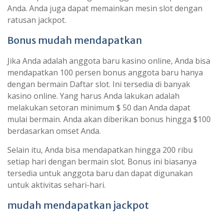
Anda. Anda juga dapat memainkan mesin slot dengan
ratusan jackpot.
Bonus mudah mendapatkan
Jika Anda adalah anggota baru kasino online, Anda bisa
mendapatkan 100 persen bonus anggota baru hanya
dengan bermain Daftar slot. Ini tersedia di banyak
kasino online. Yang harus Anda lakukan adalah
melakukan setoran minimum $ 50 dan Anda dapat
mulai bermain. Anda akan diberikan bonus hingga $100
berdasarkan omset Anda.
Selain itu, Anda bisa mendapatkan hingga 200 ribu
setiap hari dengan bermain slot. Bonus ini biasanya
tersedia untuk anggota baru dan dapat digunakan
untuk aktivitas sehari-hari.
mudah mendapatkan jackpot