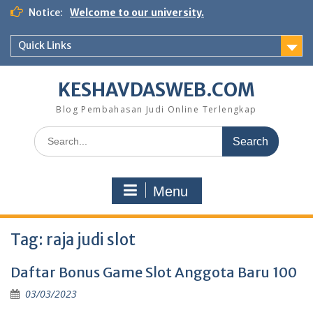
Skip
Notice:
Welcome to our university.
to
content
Quick Links
KESHAVDASWEB.COM
Blog Pembahasan Judi Online Terlengkap
Search
for:
Menu
Tag:
raja judi slot
Daftar Bonus Game Slot Anggota Baru 100
03/03/2023