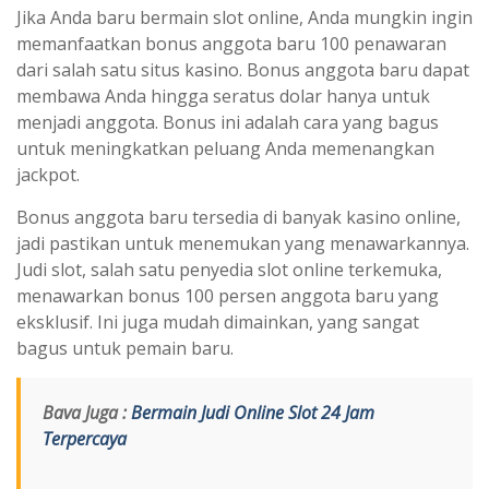
Jika Anda baru bermain slot online, Anda mungkin ingin
memanfaatkan bonus anggota baru 100 penawaran
dari salah satu situs kasino. Bonus anggota baru dapat
membawa Anda hingga seratus dolar hanya untuk
menjadi anggota. Bonus ini adalah cara yang bagus
untuk meningkatkan peluang Anda memenangkan
jackpot.
Bonus anggota baru tersedia di banyak kasino online,
jadi pastikan untuk menemukan yang menawarkannya.
Judi slot, salah satu penyedia slot online terkemuka,
menawarkan bonus 100 persen anggota baru yang
eksklusif. Ini juga mudah dimainkan, yang sangat
bagus untuk pemain baru.
Bava Juga :
Bermain Judi Online Slot 24 Jam
Terpercaya