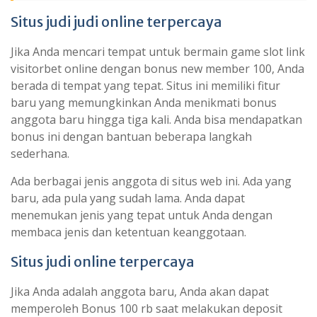
Situs judi judi online terpercaya
Jika Anda mencari tempat untuk bermain game slot link
visitorbet online dengan bonus new member 100, Anda
berada di tempat yang tepat. Situs ini memiliki fitur
baru yang memungkinkan Anda menikmati bonus
anggota baru hingga tiga kali. Anda bisa mendapatkan
bonus ini dengan bantuan beberapa langkah
sederhana.
Ada berbagai jenis anggota di situs web ini. Ada yang
baru, ada pula yang sudah lama. Anda dapat
menemukan jenis yang tepat untuk Anda dengan
membaca jenis dan ketentuan keanggotaan.
Situs judi online terpercaya
Jika Anda adalah anggota baru, Anda akan dapat
memperoleh Bonus 100 rb saat melakukan deposit