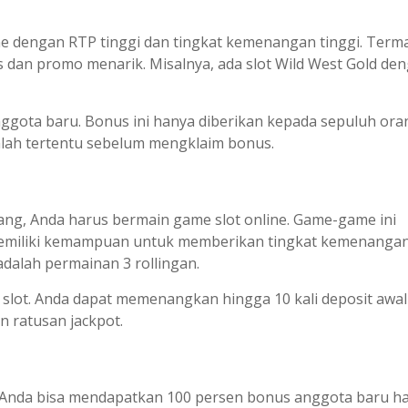
ine dengan RTP tinggi dan tingkat kemenangan tinggi. Term
 dan promo menarik. Misalnya, ada slot Wild West Gold de
gota baru. Bonus ini hanya diberikan kepada sepuluh ora
mlah tertentu sebelum mengklaim bonus.
n
ang, Anda harus bermain game slot online. Game-game ini
memiliki kemampuan untuk memberikan tingkat kemenanga
adalah permainan 3 rollingan.
lot. Anda dapat memenangkan hingga 10 kali deposit awal
 ratusan jackpot.
e, Anda bisa mendapatkan 100 persen bonus anggota baru h