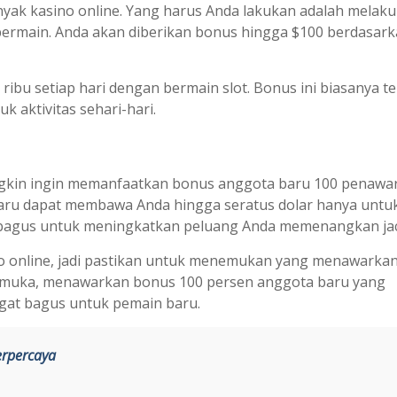
banyak kasino online. Yang harus Anda lakukan adalah melak
bermain. Anda akan diberikan bonus hingga $100 berdasar
ribu setiap hari dengan bermain slot. Bonus ini biasanya te
 aktivitas sehari-hari.
ungkin ingin memanfaatkan bonus anggota baru 100 penawa
 baru dapat membawa Anda hingga seratus dolar hanya untu
g bagus untuk meningkatkan peluang Anda memenangkan ja
no online, jadi pastikan untuk menemukan yang menawarkan
terkemuka, menawarkan bonus 100 persen anggota baru yang
ngat bagus untuk pemain baru.
erpercaya