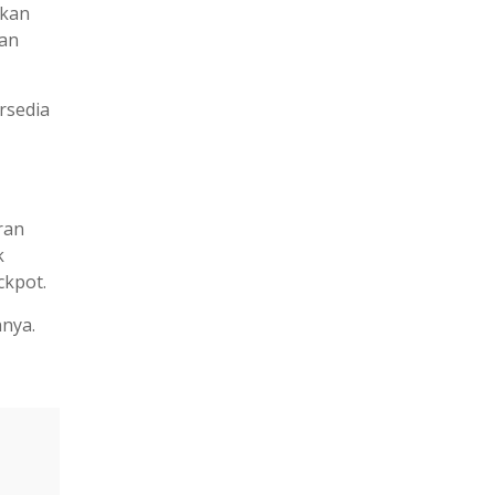
ukan
kan
rsedia
ran
k
ckpot.
nya.