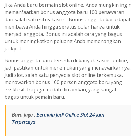
Jika Anda baru bermain slot online, Anda mungkin ingin
memanfaatkan bonus anggota baru 100 penawaran
dari salah satu situs kasino. Bonus anggota baru dapat
membawa Anda hingga seratus dolar hanya untuk
menjadi anggota. Bonus ini adalah cara yang bagus
untuk meningkatkan peluang Anda memenangkan
jackpot.
Bonus anggota baru tersedia di banyak kasino online,
jadi pastikan untuk menemukan yang menawarkannya.
Judi slot, salah satu penyedia slot online terkemuka,
menawarkan bonus 100 persen anggota baru yang
eksklusif. Ini juga mudah dimainkan, yang sangat
bagus untuk pemain baru.
Bava Juga :
Bermain Judi Online Slot 24 Jam
Terpercaya