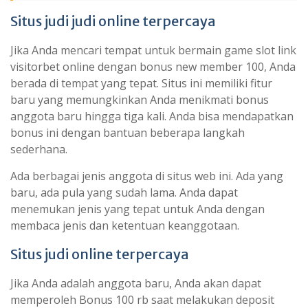
Situs judi judi online terpercaya
Jika Anda mencari tempat untuk bermain game slot link
visitorbet online dengan bonus new member 100, Anda
berada di tempat yang tepat. Situs ini memiliki fitur
baru yang memungkinkan Anda menikmati bonus
anggota baru hingga tiga kali. Anda bisa mendapatkan
bonus ini dengan bantuan beberapa langkah
sederhana.
Ada berbagai jenis anggota di situs web ini. Ada yang
baru, ada pula yang sudah lama. Anda dapat
menemukan jenis yang tepat untuk Anda dengan
membaca jenis dan ketentuan keanggotaan.
Situs judi online terpercaya
Jika Anda adalah anggota baru, Anda akan dapat
memperoleh Bonus 100 rb saat melakukan deposit