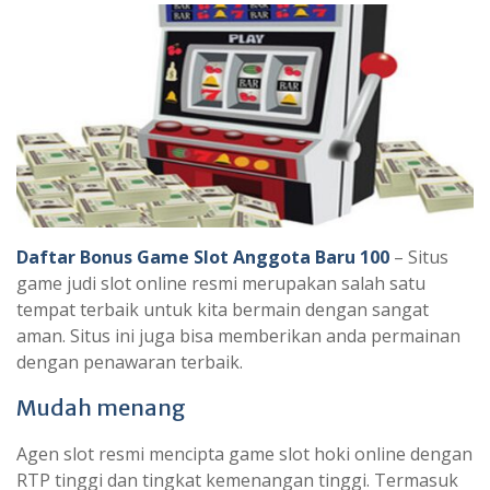
Daftar Bonus Game Slot Anggota Baru 100
– Situs
game judi slot online resmi merupakan salah satu
tempat terbaik untuk kita bermain dengan sangat
aman. Situs ini juga bisa memberikan anda permainan
dengan penawaran terbaik.
Mudah menang
Agen slot resmi mencipta game slot hoki online dengan
RTP tinggi dan tingkat kemenangan tinggi. Termasuk