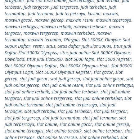
pragmatic
,
judi slot5000 online
,
Judi terbagus
,
Judi terbaik
,
Judi
terbesar
,
Judi tergacor
,
Judi tergercep
,
Judi terhebat
,
Judi
termantap
,
Judi ternama
,
Judi terpercaya
,
kasino
,
maxwin
,
maxwin gacor
,
maxwin gercep
,
maxwin resmi
,
maxwin tepercaya
,
maxwin terbagus
,
maxwin terbaik
,
maxwin terbesar
,
maxwin
tergacor
,
maxwin tergercep
,
maxwin terhebat
,
maxwin
termantap
,
maxwin ternama
,
Olmypus Slot 5000X
,
Olmypus Slot
5000X Daftar
,
resmi
,
situs
,
Situs daftar judi Slot 5000X
,
situs judi
Daftar Slot 5000X Olympus
,
situs judi online Slot 5000X Olympus
Download
,
situs judi slot5000
,
slot 5000 login
,
slot 5000 register
,
Slot 5000X Olympus Daftar
,
Slot 5000X Olympus Hoki
,
Slot 5000X
Olympus Login
,
Slot 5000X Olympus Register
,
slot gacor
,
slot
gercep
,
slot judi gacor
,
slot judi gercep
,
slot judi online gacor
,
slot
judi online gercep
,
slot judi online resmi
,
slot judi online terbagus
,
slot judi online terbaik
,
slot judi online terbesar
,
slot judi online
tergacor
,
slot judi online tergercep
,
slot judi online terhebat
,
slot
judi online ternama
,
slot judi online terpercaya
,
slot judi
terbagus
,
slot judi terbaik
,
slot judi terbesar
,
slot judi tergacor
,
slot judi tergercep
,
slot judi termantap
,
slot judi ternama
,
slot
judi terpercaya
,
slot online
,
slot online gacor
,
slot online gercep
,
slot online terbagus
,
slot online terbaik
,
slot online terbesar
,
slot
online tergacor
,
slot online tergercep
,
slot online terhebat
,
slot