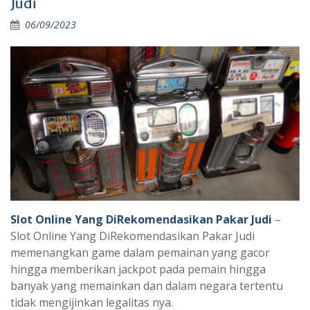
Judi
06/09/2023
Slot Online Yang DiRekomendasikan Pakar Judi
–
Slot Online Yang DiRekomendasikan Pakar Judi
memenangkan game dalam pemainan yang gacor
hingga memberikan jackpot pada pemain hingga
banyak yang memainkan dan dalam negara tertentu
tidak mengijinkan legalitas nya.