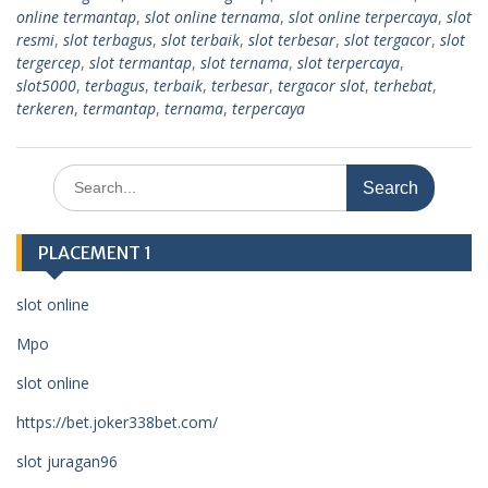
online termantap
,
slot online ternama
,
slot online terpercaya
,
slot
resmi
,
slot terbagus
,
slot terbaik
,
slot terbesar
,
slot tergacor
,
slot
tergercep
,
slot termantap
,
slot ternama
,
slot terpercaya
,
slot5000
,
terbagus
,
terbaik
,
terbesar
,
tergacor slot
,
terhebat
,
terkeren
,
termantap
,
ternama
,
terpercaya
Search
for:
PLACEMENT 1
slot online
Mpo
slot online
https://bet.joker338bet.com/
slot juragan96