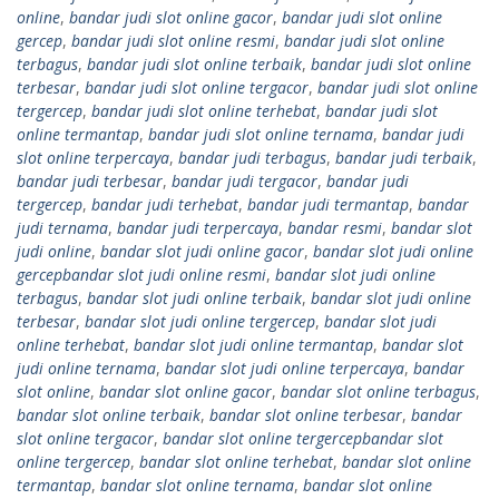
online
,
bandar judi slot online gacor
,
bandar judi slot online
gercep
,
bandar judi slot online resmi
,
bandar judi slot online
terbagus
,
bandar judi slot online terbaik
,
bandar judi slot online
terbesar
,
bandar judi slot online tergacor
,
bandar judi slot online
tergercep
,
bandar judi slot online terhebat
,
bandar judi slot
online termantap
,
bandar judi slot online ternama
,
bandar judi
slot online terpercaya
,
bandar judi terbagus
,
bandar judi terbaik
,
bandar judi terbesar
,
bandar judi tergacor
,
bandar judi
tergercep
,
bandar judi terhebat
,
bandar judi termantap
,
bandar
judi ternama
,
bandar judi terpercaya
,
bandar resmi
,
bandar slot
judi online
,
bandar slot judi online gacor
,
bandar slot judi online
gercepbandar slot judi online resmi
,
bandar slot judi online
terbagus
,
bandar slot judi online terbaik
,
bandar slot judi online
terbesar
,
bandar slot judi online tergercep
,
bandar slot judi
online terhebat
,
bandar slot judi online termantap
,
bandar slot
judi online ternama
,
bandar slot judi online terpercaya
,
bandar
slot online
,
bandar slot online gacor
,
bandar slot online terbagus
,
bandar slot online terbaik
,
bandar slot online terbesar
,
bandar
slot online tergacor
,
bandar slot online tergercepbandar slot
online tergercep
,
bandar slot online terhebat
,
bandar slot online
termantap
,
bandar slot online ternama
,
bandar slot online