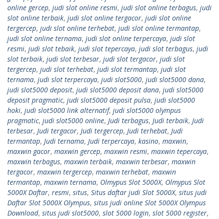
online gercep
,
judi slot online resmi
,
judi slot online terbagus
,
judi
slot online terbaik
,
judi slot online tergacor
,
judi slot online
tergercep
,
judi slot online terhebat
,
judi slot online termantap
,
judi slot online ternama
,
judi slot online terpercaya
,
judi slot
resmi
,
judi slot tebaik
,
judi slot tepercaya
,
judi slot terbagus
,
judi
slot terbaik
,
judi slot terbesar
,
judi slot tergacor
,
judi slot
tergercep
,
judi slot terhebat
,
judi slot termantap
,
judi slot
ternama
,
judi slot terpercaya
,
judi slot5000
,
judi slot5000 dana
,
judi slot5000 deposit
,
judi slot5000 deposit dana
,
judi slot5000
deposit pragmatic
,
judi slot5000 deposit pulsa
,
judi slot5000
hoki
,
judi slot5000 link alternatif
,
judi slot5000 olympus
pragmatic
,
judi slot5000 online
,
Judi terbagus
,
Judi terbaik
,
Judi
terbesar
,
Judi tergacor
,
Judi tergercep
,
Judi terhebat
,
Judi
termantap
,
Judi ternama
,
Judi terpercaya
,
kasino
,
maxwin
,
maxwin gacor
,
maxwin gercep
,
maxwin resmi
,
maxwin tepercaya
,
maxwin terbagus
,
maxwin terbaik
,
maxwin terbesar
,
maxwin
tergacor
,
maxwin tergercep
,
maxwin terhebat
,
maxwin
termantap
,
maxwin ternama
,
Olmypus Slot 5000X
,
Olmypus Slot
5000X Daftar
,
resmi
,
situs
,
Situs daftar judi Slot 5000X
,
situs judi
Daftar Slot 5000X Olympus
,
situs judi online Slot 5000X Olympus
Download
,
situs judi slot5000
,
slot 5000 login
,
slot 5000 register
,