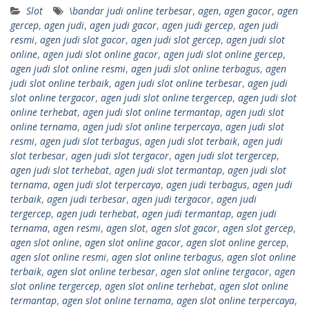
Slot
\bandar judi online terbesar
,
agen
,
agen gacor
,
agen
gercep
,
agen judi
,
agen judi gacor
,
agen judi gercep
,
agen judi
resmi
,
agen judi slot gacor
,
agen judi slot gercep
,
agen judi slot
online
,
agen judi slot online gacor
,
agen judi slot online gercep
,
agen judi slot online resmi
,
agen judi slot online terbagus
,
agen
judi slot online terbaik
,
agen judi slot online terbesar
,
agen judi
slot online tergacor
,
agen judi slot online tergercep
,
agen judi slot
online terhebat
,
agen judi slot online termantap
,
agen judi slot
online ternama
,
agen judi slot online terpercaya
,
agen judi slot
resmi
,
agen judi slot terbagus
,
agen judi slot terbaik
,
agen judi
slot terbesar
,
agen judi slot tergacor
,
agen judi slot tergercep
,
agen judi slot terhebat
,
agen judi slot termantap
,
agen judi slot
ternama
,
agen judi slot terpercaya
,
agen judi terbagus
,
agen judi
terbaik
,
agen judi terbesar
,
agen judi tergacor
,
agen judi
tergercep
,
agen judi terhebat
,
agen judi termantap
,
agen judi
ternama
,
agen resmi
,
agen slot
,
agen slot gacor
,
agen slot gercep
,
agen slot online
,
agen slot online gacor
,
agen slot online gercep
,
agen slot online resmi
,
agen slot online terbagus
,
agen slot online
terbaik
,
agen slot online terbesar
,
agen slot online tergacor
,
agen
slot online tergercep
,
agen slot online terhebat
,
agen slot online
termantap
,
agen slot online ternama
,
agen slot online terpercaya
,