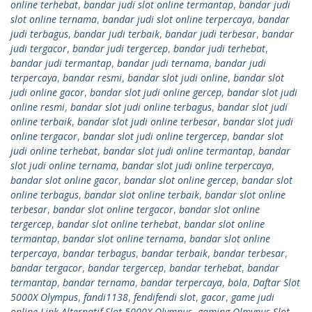
online terhebat
,
bandar judi slot online termantap
,
bandar judi
slot online ternama
,
bandar judi slot online terpercaya
,
bandar
judi terbagus
,
bandar judi terbaik
,
bandar judi terbesar
,
bandar
judi tergacor
,
bandar judi tergercep
,
bandar judi terhebat
,
bandar judi termantap
,
bandar judi ternama
,
bandar judi
terpercaya
,
bandar resmi
,
bandar slot judi online
,
bandar slot
judi online gacor
,
bandar slot judi online gercep
,
bandar slot judi
online resmi
,
bandar slot judi online terbagus
,
bandar slot judi
online terbaik
,
bandar slot judi online terbesar
,
bandar slot judi
online tergacor
,
bandar slot judi online tergercep
,
bandar slot
judi online terhebat
,
bandar slot judi online termantap
,
bandar
slot judi online ternama
,
bandar slot judi online terpercaya
,
bandar slot online gacor
,
bandar slot online gercep
,
bandar slot
online terbagus
,
bandar slot online terbaik
,
bandar slot online
terbesar
,
bandar slot online tergacor
,
bandar slot online
tergercep
,
bandar slot online terhebat
,
bandar slot online
termantap
,
bandar slot online ternama
,
bandar slot online
terpercaya
,
bandar terbagus
,
bandar terbaik
,
bandar terbesar
,
bandar tergacor
,
bandar tergercep
,
bandar terhebat
,
bandar
termantap
,
bandar ternama
,
bandar terpercaya
,
bola
,
Daftar Slot
5000X Olympus
,
fandi1138
,
fendifendi slot
,
gacor
,
game judi
online Link Alternatif Slot 5000X Olympus
,
gaming Olmypus Slot