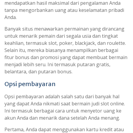
mendapatkan hasil maksimal dari pengalaman Anda
tanpa mengorbankan uang atau keselamatan pribadi
Anda.
Banyak situs menawarkan permainan yang dirancang
untuk menarik pemain dari segala usia dan tingkat
keahlian, termasuk slot, poker, blackjack, dan roulette.
Selain itu, mereka biasanya menampilkan berbagai
fitur bonus dan promosi yang dapat membuat bermain
menjadi lebih seru. Ini termasuk putaran gratis,
belantara, dan putaran bonus.
Opsi pembayaran
Opsi pembayaran adalah salah satu dari banyak hal
yang dapat Anda nikmati saat bermain judi slot online.
Ini termasuk berbagai cara untuk menyetor uang ke
akun Anda dan menarik dana setelah Anda menang.
Pertama, Anda dapat menggunakan kartu kredit atau