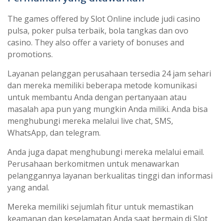
The games offered by Slot Online include judi casino
pulsa, poker pulsa terbaik, bola tangkas dan ovo
casino. They also offer a variety of bonuses and
promotions.
Layanan pelanggan perusahaan tersedia 24 jam sehari
dan mereka memiliki beberapa metode komunikasi
untuk membantu Anda dengan pertanyaan atau
masalah apa pun yang mungkin Anda miliki. Anda bisa
menghubungi mereka melalui live chat, SMS,
WhatsApp, dan telegram.
Anda juga dapat menghubungi mereka melalui email.
Perusahaan berkomitmen untuk menawarkan
pelanggannya layanan berkualitas tinggi dan informasi
yang andal.
Mereka memiliki sejumlah fitur untuk memastikan
keamanan dan keselamatan Anda saat bermain di Slot