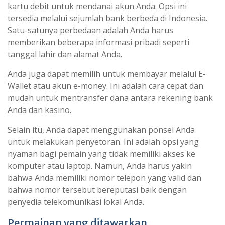
kartu debit untuk mendanai akun Anda. Opsi ini
tersedia melalui sejumlah bank berbeda di Indonesia.
Satu-satunya perbedaan adalah Anda harus
memberikan beberapa informasi pribadi seperti
tanggal lahir dan alamat Anda.
Anda juga dapat memilih untuk membayar melalui E-
Wallet atau akun e-money. Ini adalah cara cepat dan
mudah untuk mentransfer dana antara rekening bank
Anda dan kasino.
Selain itu, Anda dapat menggunakan ponsel Anda
untuk melakukan penyetoran. Ini adalah opsi yang
nyaman bagi pemain yang tidak memiliki akses ke
komputer atau laptop. Namun, Anda harus yakin
bahwa Anda memiliki nomor telepon yang valid dan
bahwa nomor tersebut bereputasi baik dengan
penyedia telekomunikasi lokal Anda.
Permainan yang ditawarkan