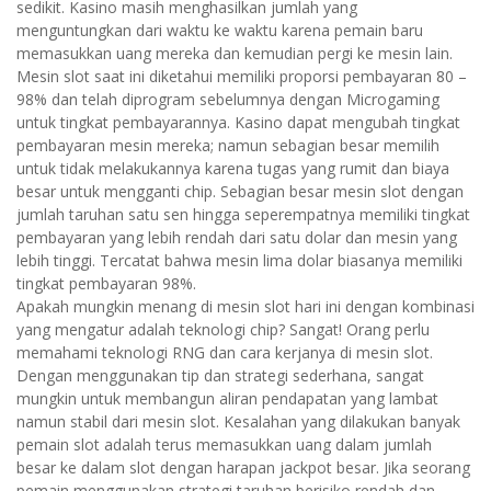
sedikit. Kasino masih menghasilkan jumlah yang
menguntungkan dari waktu ke waktu karena pemain baru
memasukkan uang mereka dan kemudian pergi ke mesin lain.
Mesin slot saat ini diketahui memiliki proporsi pembayaran 80 –
98% dan telah diprogram sebelumnya dengan Microgaming
untuk tingkat pembayarannya. Kasino dapat mengubah tingkat
pembayaran mesin mereka; namun sebagian besar memilih
untuk tidak melakukannya karena tugas yang rumit dan biaya
besar untuk mengganti chip. Sebagian besar mesin slot dengan
jumlah taruhan satu sen hingga seperempatnya memiliki tingkat
pembayaran yang lebih rendah dari satu dolar dan mesin yang
lebih tinggi. Tercatat bahwa mesin lima dolar biasanya memiliki
tingkat pembayaran 98%.
Apakah mungkin menang di mesin slot hari ini dengan kombinasi
yang mengatur adalah teknologi chip? Sangat! Orang perlu
memahami teknologi RNG dan cara kerjanya di mesin slot.
Dengan menggunakan tip dan strategi sederhana, sangat
mungkin untuk membangun aliran pendapatan yang lambat
namun stabil dari mesin slot. Kesalahan yang dilakukan banyak
pemain slot adalah terus memasukkan uang dalam jumlah
besar ke dalam slot dengan harapan jackpot besar. Jika seorang
pemain menggunakan strategi taruhan berisiko rendah dan