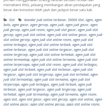
memahami RNG, peluang membangun aliran pendapatan yang
besar dan konsisten lebih jauh dari jackpot besar satu kali.
…
Slot
\bandar judi online terbesar
,
5000X Slot
,
agen
,
agen
bola
,
agen gacor
,
agen gercep
,
agen judi
,
agen judi gacor
,
agen
judi gercep
,
agen judi resmi
,
agen judi slot gacor
,
agen judi slot
gercep
,
agen judi slot online
,
agen judi slot online gacor
,
agen judi
slot online gercep
,
agen judi slot online resmi
,
agen judi slot
online terbagus
,
agen judi slot online terbaik
,
agen judi slot
online terbesar
,
agen judi slot online tergacor
,
agen judi slot
online tergercep
,
agen judi slot online terhebat
,
agen judi slot
online termantap
,
agen judi slot online ternama
,
agen judi slot
online terpercaya
,
agen judi slot resmi
,
agen judi slot terbagus
,
agen judi slot terbaik
,
agen judi slot terbesar
,
agen judi slot
tergacor
,
agen judi slot tergercep
,
agen judi slot terhebat
,
agen
judi slot termantap
,
agen judi slot ternama
,
agen judi slot
terpercaya
,
agen judi terbagus
,
agen judi terbaik
,
agen judi
terbesar
,
agen judi tergacor
,
agen judi tergercep
,
agen judi
terhebat
,
agen judi termantap
,
agen judi ternama
,
agen resmi
,
agen slot
,
agen slot gacor
,
agen slot gercep
,
agen slot online
,
agen
slot online gacor
,
agen slot online gercep
,
agen slot online resmi
,