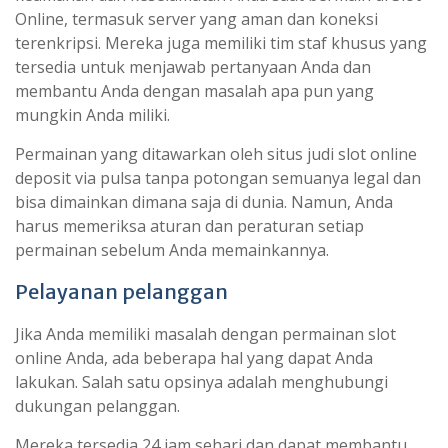
Online, termasuk server yang aman dan koneksi
terenkripsi. Mereka juga memiliki tim staf khusus yang
tersedia untuk menjawab pertanyaan Anda dan
membantu Anda dengan masalah apa pun yang
mungkin Anda miliki.
Permainan yang ditawarkan oleh situs judi slot online
deposit via pulsa tanpa potongan semuanya legal dan
bisa dimainkan dimana saja di dunia. Namun, Anda
harus memeriksa aturan dan peraturan setiap
permainan sebelum Anda memainkannya.
Pelayanan pelanggan
Jika Anda memiliki masalah dengan permainan slot
online Anda, ada beberapa hal yang dapat Anda
lakukan. Salah satu opsinya adalah menghubungi
dukungan pelanggan.
Mereka tersedia 24 jam sehari dan dapat membantu