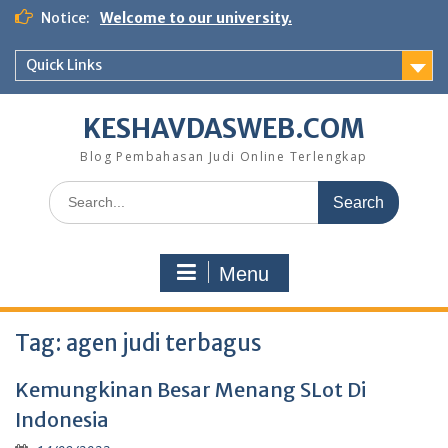
Skip
Notice:
Welcome to our university.
to
content
Quick Links
KESHAVDASWEB.COM
Blog Pembahasan Judi Online Terlengkap
Search
for:
Menu
Tag:
agen judi terbagus
Kemungkinan Besar Menang SLot Di
Indonesia