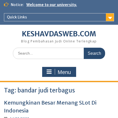
Skip
Notice:
Welcome to our university.
to
content
Quick Links
KESHAVDASWEB.COM
Blog Pembahasan Judi Online Terlengkap
Search
for:
Menu
Tag:
bandar judi terbagus
Kemungkinan Besar Menang SLot Di
Indonesia