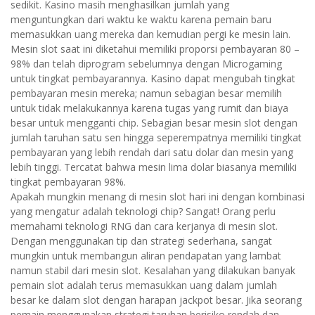
sedikit. Kasino masih menghasilkan jumlah yang
menguntungkan dari waktu ke waktu karena pemain baru
memasukkan uang mereka dan kemudian pergi ke mesin lain.
Mesin slot saat ini diketahui memiliki proporsi pembayaran 80 –
98% dan telah diprogram sebelumnya dengan Microgaming
untuk tingkat pembayarannya. Kasino dapat mengubah tingkat
pembayaran mesin mereka; namun sebagian besar memilih
untuk tidak melakukannya karena tugas yang rumit dan biaya
besar untuk mengganti chip. Sebagian besar mesin slot dengan
jumlah taruhan satu sen hingga seperempatnya memiliki tingkat
pembayaran yang lebih rendah dari satu dolar dan mesin yang
lebih tinggi. Tercatat bahwa mesin lima dolar biasanya memiliki
tingkat pembayaran 98%.
Apakah mungkin menang di mesin slot hari ini dengan kombinasi
yang mengatur adalah teknologi chip? Sangat! Orang perlu
memahami teknologi RNG dan cara kerjanya di mesin slot.
Dengan menggunakan tip dan strategi sederhana, sangat
mungkin untuk membangun aliran pendapatan yang lambat
namun stabil dari mesin slot. Kesalahan yang dilakukan banyak
pemain slot adalah terus memasukkan uang dalam jumlah
besar ke dalam slot dengan harapan jackpot besar. Jika seorang
pemain menggunakan strategi taruhan berisiko rendah dan