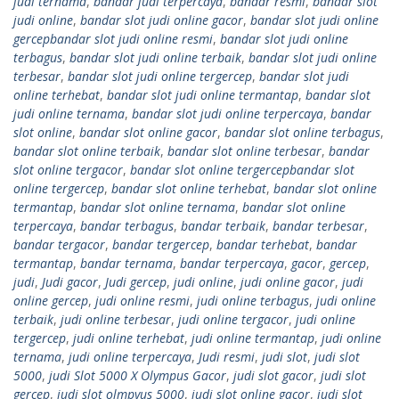
judi ternama
,
bandar judi terpercaya
,
bandar resmi
,
bandar slot
judi online
,
bandar slot judi online gacor
,
bandar slot judi online
gercepbandar slot judi online resmi
,
bandar slot judi online
terbagus
,
bandar slot judi online terbaik
,
bandar slot judi online
terbesar
,
bandar slot judi online tergercep
,
bandar slot judi
online terhebat
,
bandar slot judi online termantap
,
bandar slot
judi online ternama
,
bandar slot judi online terpercaya
,
bandar
slot online
,
bandar slot online gacor
,
bandar slot online terbagus
,
bandar slot online terbaik
,
bandar slot online terbesar
,
bandar
slot online tergacor
,
bandar slot online tergercepbandar slot
online tergercep
,
bandar slot online terhebat
,
bandar slot online
termantap
,
bandar slot online ternama
,
bandar slot online
terpercaya
,
bandar terbagus
,
bandar terbaik
,
bandar terbesar
,
bandar tergacor
,
bandar tergercep
,
bandar terhebat
,
bandar
termantap
,
bandar ternama
,
bandar terpercaya
,
gacor
,
gercep
,
judi
,
Judi gacor
,
Judi gercep
,
judi online
,
judi online gacor
,
judi
online gercep
,
judi online resmi
,
judi online terbagus
,
judi online
terbaik
,
judi online terbesar
,
judi online tergacor
,
judi online
tergercep
,
judi online terhebat
,
judi online termantap
,
judi online
ternama
,
judi online terpercaya
,
Judi resmi
,
judi slot
,
judi slot
5000
,
judi Slot 5000 X Olympus Gacor
,
judi slot gacor
,
judi slot
gercep
,
judi slot olmpyus 5000
,
judi slot online gacor
,
judi slot