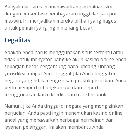
Banyak dari situs ini menawarkan permainan slot
dengan persentase pembayaran tinggi dan jackpot
maxwin. Ini menjadikan mereka pilihan yang bagus
untuk pemain yang ingin menang besar.
Legalitas
Apakah Anda harus menggunakan situs tertentu atau
tidak untuk menyetor uang ke akun kasino online Anda
sebagian besar bergantung pada undang-undang
yurisdiksi tempat Anda tinggal. Jika Anda tinggal di
negara yang tidak mengizinkan praktik perjudian, Anda
perlu mempertimbangkan opsi lain, seperti
menggunakan kartu kredit atau transfer bank.
Namun, jika Anda tinggal di negara yang mengizinkan
perjudian, Anda pasti ingin menemukan kasino online
andal yang menawarkan berbagai permainan dan
layanan pelanggan. Ini akan membantu Anda