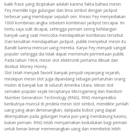
balik frase yang diciptakan adalah karena fakta bahwa mesin
Fey memiliki tiga gulungan dan lima simbol dengan jackpot
terbesar yang membayar sepuluh sen. Kreasi Fey menyediakan
1000 kombinasi angka sebelum kombinasi jackpot tercapai. Ini
tentu saja sulit dicapai, sehingga pemain sering kehilangan
banyak uang saat mencoba mendapatkan kombinasi tersebut.
Dari kesulitan mendapatkan jackpot, publik menyebut mesin itu
Bandit karena mencuri uang mereka. Karya Fey menjadi sangat
populer sehingga dia tidak dapat memenuhi permintaan publik.
Pada tahun 1964, mesin slot elektronik pertama dibuat dan
disebut Money Honey.
Slot telah menjadi favorit banyak penjudi sepanjang sejarah,
meskipun mesin slot juga dipandang sebagai pertaruhan orang
miskin di banyak bar di seluruh Amerika Utara. Mesin slot
semakin populer sejak terciptanya Microgaming dan Random
Number Generation Technology (RNG). RNG memprediksi
berikutnya muncul di jendela mesin slot simbol, mendikte jumlah
uang yang akan dimenangkan, daripada bobot yang dapat
ditempatkan pada gulungan mana pun yang mendukung kasino,
bukan pemain. RNG telah menyamakan kedudukan bagi pemain
untuk benar-benar memenangkan uang dan membelok lebih