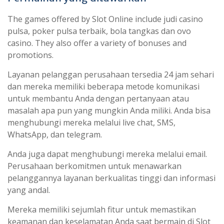
The games offered by Slot Online include judi casino
pulsa, poker pulsa terbaik, bola tangkas dan ovo
casino. They also offer a variety of bonuses and
promotions.
Layanan pelanggan perusahaan tersedia 24 jam sehari
dan mereka memiliki beberapa metode komunikasi
untuk membantu Anda dengan pertanyaan atau
masalah apa pun yang mungkin Anda miliki. Anda bisa
menghubungi mereka melalui live chat, SMS,
WhatsApp, dan telegram.
Anda juga dapat menghubungi mereka melalui email.
Perusahaan berkomitmen untuk menawarkan
pelanggannya layanan berkualitas tinggi dan informasi
yang andal.
Mereka memiliki sejumlah fitur untuk memastikan
keamanan dan keselamatan Anda saat bermain di Slot