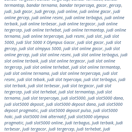
termantap
,
bandar ternama
,
bandar terpercaya
,
gacor
,
gercep
,
judi
,
Judi gacor
,
Judi gercep
,
judi online
,
judi online gacor
,
judi
online gercep
,
judi online resmi
,
judi online terbagus
,
judi online
terbaik
,
judi online terbesar
,
judi online tergacor
,
judi online
tergercep
,
judi online terhebat
,
judi online termantap
,
judi online
ternama
,
judi online terpercaya
,
Judi resmi
,
judi slot
,
judi slot
5000
,
judi Slot 5000 X Olympus Gacor
,
judi slot gacor
,
judi slot
gercep
,
judi slot olmpyus 5000
,
judi slot online gacor
,
judi slot
online gercep
,
judi slot online resmi
,
judi slot online terbagus
,
judi
slot online terbaik
,
judi slot online tergacor
,
judi slot online
tergercep
,
judi slot online terhebat
,
judi slot online termantap
,
judi slot online ternama
,
judi slot online terpercaya
,
judi slot
resmi
,
judi slot tebaik
,
judi slot tepercaya
,
judi slot terbagus
,
judi
slot terbaik
,
judi slot terbesar
,
judi slot tergacor
,
judi slot
tergercep
,
judi slot terhebat
,
judi slot termantap
,
judi slot
ternama
,
judi slot terpercaya
,
judi slot5000
,
judi slot5000 dana
,
judi slot5000 deposit
,
judi slot5000 deposit dana
,
judi slot5000
deposit pragmatic
,
judi slot5000 deposit pulsa
,
judi slot5000
hoki
,
judi slot5000 link alternatif
,
judi slot5000 olympus
pragmatic
,
judi slot5000 online
,
Judi terbagus
,
Judi terbaik
,
Judi
terbesar
,
Judi tergacor
,
Judi tergercep
,
Judi terhebat
,
Judi