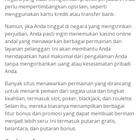
perlu mempertimbangkan opsi lain, seperti
menggunakan kartu kredit atau transfer bank.
Namun, jika Anda tinggal di negara yang mengizinkan
perjudian, Anda pasti ingin menemukan kasino online
andal yang menawarkan berbagai permainan dan
layanan pelanggan. Ini akan membantu Anda
mendapatkan hasil maksimal dari pengalaman Anda
tanpa mengorbankan uang atau keselamatan pribadi
Anda.
Banyak situs menawarkan permainan yang dirancang
untuk menarik pemain dari segala usia dan tingkat
keahlian, termasuk slot, poker, blackjack, dan roulette.
Selain itu, mereka biasanya menampilkan berbagai
fitur bonus dan promosi yang dapat membuat bermain
menjadi lebih seru. Ini termasuk putaran gratis,
belantara, dan putaran bonus.