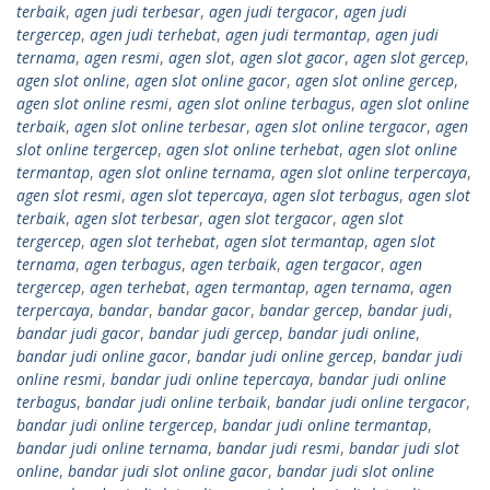
terbaik
,
agen judi terbesar
,
agen judi tergacor
,
agen judi
tergercep
,
agen judi terhebat
,
agen judi termantap
,
agen judi
ternama
,
agen resmi
,
agen slot
,
agen slot gacor
,
agen slot gercep
,
agen slot online
,
agen slot online gacor
,
agen slot online gercep
,
agen slot online resmi
,
agen slot online terbagus
,
agen slot online
terbaik
,
agen slot online terbesar
,
agen slot online tergacor
,
agen
slot online tergercep
,
agen slot online terhebat
,
agen slot online
termantap
,
agen slot online ternama
,
agen slot online terpercaya
,
agen slot resmi
,
agen slot tepercaya
,
agen slot terbagus
,
agen slot
terbaik
,
agen slot terbesar
,
agen slot tergacor
,
agen slot
tergercep
,
agen slot terhebat
,
agen slot termantap
,
agen slot
ternama
,
agen terbagus
,
agen terbaik
,
agen tergacor
,
agen
tergercep
,
agen terhebat
,
agen termantap
,
agen ternama
,
agen
terpercaya
,
bandar
,
bandar gacor
,
bandar gercep
,
bandar judi
,
bandar judi gacor
,
bandar judi gercep
,
bandar judi online
,
bandar judi online gacor
,
bandar judi online gercep
,
bandar judi
online resmi
,
bandar judi online tepercaya
,
bandar judi online
terbagus
,
bandar judi online terbaik
,
bandar judi online tergacor
,
bandar judi online tergercep
,
bandar judi online termantap
,
bandar judi online ternama
,
bandar judi resmi
,
bandar judi slot
online
,
bandar judi slot online gacor
,
bandar judi slot online