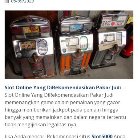
06/09/2023
Slot Online Yang DiRekomendasikan Pakar Judi
–
Slot Online Yang DiRekomendasikan Pakar Judi
memenangkan game dalam pemainan yang gacor
hingga memberikan jackpot pada pemain hingga
banyak yang memainkan dan dalam negara tertentu
tidak mengijinkan legalitas nya.
Jika Anda mencari Rekomendasi situs
Slot5000
Anda