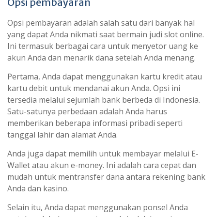
Opsi pembayaran
Opsi pembayaran adalah salah satu dari banyak hal
yang dapat Anda nikmati saat bermain judi slot online.
Ini termasuk berbagai cara untuk menyetor uang ke
akun Anda dan menarik dana setelah Anda menang.
Pertama, Anda dapat menggunakan kartu kredit atau
kartu debit untuk mendanai akun Anda. Opsi ini
tersedia melalui sejumlah bank berbeda di Indonesia.
Satu-satunya perbedaan adalah Anda harus
memberikan beberapa informasi pribadi seperti
tanggal lahir dan alamat Anda.
Anda juga dapat memilih untuk membayar melalui E-
Wallet atau akun e-money. Ini adalah cara cepat dan
mudah untuk mentransfer dana antara rekening bank
Anda dan kasino.
Selain itu, Anda dapat menggunakan ponsel Anda