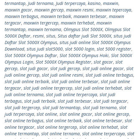
termantap
,
Judi ternama
,
Judi terpercaya
,
kasino
,
maxwin
,
maxwin gacor
,
maxwin gercep
,
maxwin resmi
,
maxwin tepercaya
,
maxwin terbagus
,
maxwin terbaik
,
maxwin terbesar
,
maxwin
tergacor
,
maxwin tergercep
,
maxwin terhebat
,
maxwin
termantap
,
maxwin ternama
,
Olmypus Slot 5000X
,
Olmypus Slot
5000X Daftar
,
resmi
,
situs
,
Situs daftar judi Slot 5000X
,
situs judi
Daftar Slot 5000X Olympus
,
situs judi online Slot 5000X Olympus
Download
,
situs judi slot5000
,
slot 5000 login
,
slot 5000 register
,
Slot 5000X Olympus Daftar
,
Slot 5000X Olympus Hoki
,
Slot 5000X
Olympus Login
,
Slot 5000X Olympus Register
,
slot gacor
,
slot
gercep
,
slot judi gacor
,
slot judi gercep
,
slot judi online gacor
,
slot
judi online gercep
,
slot judi online resmi
,
slot judi online terbagus
,
slot judi online terbaik
,
slot judi online terbesar
,
slot judi online
tergacor
,
slot judi online tergercep
,
slot judi online terhebat
,
slot
judi online ternama
,
slot judi online terpercaya
,
slot judi
terbagus
,
slot judi terbaik
,
slot judi terbesar
,
slot judi tergacor
,
slot judi tergercep
,
slot judi termantap
,
slot judi ternama
,
slot
judi terpercaya
,
slot online
,
slot online gacor
,
slot online gercep
,
slot online terbagus
,
slot online terbaik
,
slot online terbesar
,
slot
online tergacor
,
slot online tergercep
,
slot online terhebat
,
slot
online termantap
,
slot online ternama
,
slot online terpercaya
,
slot