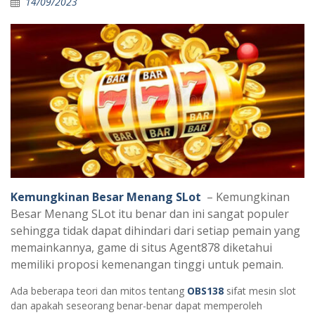
14/09/2023
Kemungkinan Besar Menang SLot
– Kemungkinan
Besar Menang SLot itu benar dan ini sangat populer
sehingga tidak dapat dihindari dari setiap pemain yang
memainkannya, game di situs Agent878 diketahui
memiliki proposi kemenangan tinggi untuk pemain.
Ada beberapa teori dan mitos tentang
OBS138
sifat mesin slot
dan apakah seseorang benar-benar dapat memperoleh