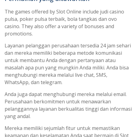
The games offered by Slot Online include judi casino
pulsa, poker pulsa terbaik, bola tangkas dan ovo
casino. They also offer a variety of bonuses and
promotions.
Layanan pelanggan perusahaan tersedia 24 jam sehari
dan mereka memiliki beberapa metode komunikasi
untuk membantu Anda dengan pertanyaan atau
masalah apa pun yang mungkin Anda miliki. Anda bisa
menghubungi mereka melalui live chat, SMS,
WhatsApp, dan telegram.
Anda juga dapat menghubungi mereka melalui email.
Perusahaan berkomitmen untuk menawarkan
pelanggannya layanan berkualitas tinggi dan informasi
yang andal.
Mereka memiliki sejumlah fitur untuk memastikan
keamanan dan keselamatan Anda saat bermain di Slot