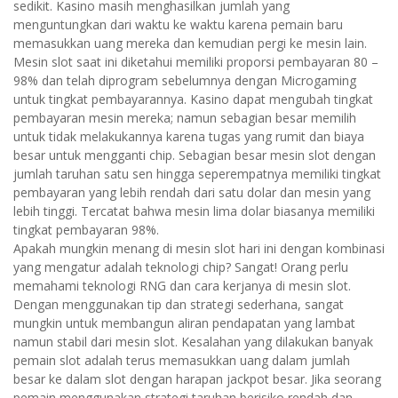
sedikit. Kasino masih menghasilkan jumlah yang
menguntungkan dari waktu ke waktu karena pemain baru
memasukkan uang mereka dan kemudian pergi ke mesin lain.
Mesin slot saat ini diketahui memiliki proporsi pembayaran 80 –
98% dan telah diprogram sebelumnya dengan Microgaming
untuk tingkat pembayarannya. Kasino dapat mengubah tingkat
pembayaran mesin mereka; namun sebagian besar memilih
untuk tidak melakukannya karena tugas yang rumit dan biaya
besar untuk mengganti chip. Sebagian besar mesin slot dengan
jumlah taruhan satu sen hingga seperempatnya memiliki tingkat
pembayaran yang lebih rendah dari satu dolar dan mesin yang
lebih tinggi. Tercatat bahwa mesin lima dolar biasanya memiliki
tingkat pembayaran 98%.
Apakah mungkin menang di mesin slot hari ini dengan kombinasi
yang mengatur adalah teknologi chip? Sangat! Orang perlu
memahami teknologi RNG dan cara kerjanya di mesin slot.
Dengan menggunakan tip dan strategi sederhana, sangat
mungkin untuk membangun aliran pendapatan yang lambat
namun stabil dari mesin slot. Kesalahan yang dilakukan banyak
pemain slot adalah terus memasukkan uang dalam jumlah
besar ke dalam slot dengan harapan jackpot besar. Jika seorang
pemain menggunakan strategi taruhan berisiko rendah dan