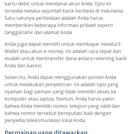
kartu debit untuk mendanai akun Anda. Opsi ini
tersedia melalui sejumlah bank berbeda di Indonesia.
Satu-satunya perbedaan adalah Anda harus
memberikan beberapa informasi pribadi seperti
tanggal lahir dan alamat Anda.
Anda juga dapat memilih untuk membayar melalui E-
Wallet atau akun e-money. Ini adalah cara cepat dan
mudah untuk mentransfer dana antara rekening bank
Anda dan kasino.
Selain itu, Anda dapat menggunakan ponsel Anda
untuk melakukan penyetoran. Ini adalah opsi yang
nyaman bagi pemain yang tidak memiliki akses ke
komputer atau laptop. Namun, Anda harus yakin
bahwa Anda memiliki nomor telepon yang valid dan
bahwa nomor tersebut bereputasi baik dengan
penyedia telekomunikasi lokal Anda.
Permainan yang ditawarkan