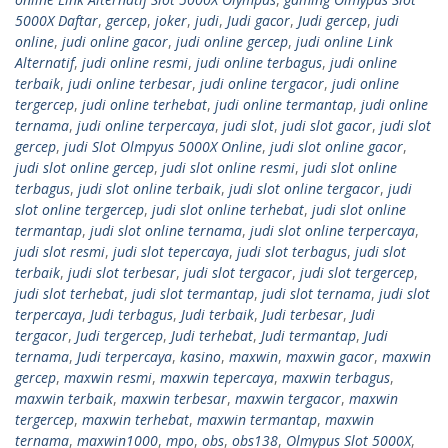
5000X Daftar
,
gercep
,
joker
,
judi
,
Judi gacor
,
Judi gercep
,
judi
online
,
judi online gacor
,
judi online gercep
,
judi online Link
Alternatif
,
judi online resmi
,
judi online terbagus
,
judi online
terbaik
,
judi online terbesar
,
judi online tergacor
,
judi online
tergercep
,
judi online terhebat
,
judi online termantap
,
judi online
ternama
,
judi online terpercaya
,
judi slot
,
judi slot gacor
,
judi slot
gercep
,
judi Slot Olmpyus 5000X Online
,
judi slot online gacor
,
judi slot online gercep
,
judi slot online resmi
,
judi slot online
terbagus
,
judi slot online terbaik
,
judi slot online tergacor
,
judi
slot online tergercep
,
judi slot online terhebat
,
judi slot online
termantap
,
judi slot online ternama
,
judi slot online terpercaya
,
judi slot resmi
,
judi slot tepercaya
,
judi slot terbagus
,
judi slot
terbaik
,
judi slot terbesar
,
judi slot tergacor
,
judi slot tergercep
,
judi slot terhebat
,
judi slot termantap
,
judi slot ternama
,
judi slot
terpercaya
,
Judi terbagus
,
Judi terbaik
,
Judi terbesar
,
Judi
tergacor
,
Judi tergercep
,
Judi terhebat
,
Judi termantap
,
Judi
ternama
,
Judi terpercaya
,
kasino
,
maxwin
,
maxwin gacor
,
maxwin
gercep
,
maxwin resmi
,
maxwin tepercaya
,
maxwin terbagus
,
maxwin terbaik
,
maxwin terbesar
,
maxwin tergacor
,
maxwin
tergercep
,
maxwin terhebat
,
maxwin termantap
,
maxwin
ternama
,
maxwin1000
,
mpo
,
obs
,
obs138
,
Olmypus Slot 5000X
,