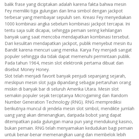
balik frase yang diciptakan adalah karena fakta bahwa mesin
Fey memiliki tiga gulungan dan lima simbol dengan jackpot
terbesar yang membayar sepuluh sen. Kreasi Fey menyediakan
1000 kombinasi angka sebelum kombinasi jackpot tercapai. Ini
tentu saja sulit dicapai, sehingga pemain sering kehilangan
banyak uang saat mencoba mendapatkan kombinasi tersebut.
Dari kesulitan mendapatkan jackpot, publik menyebut mesin itu
Bandit karena mencuri uang mereka. Karya Fey menjadi sangat
populer sehingga dia tidak dapat memenuhi permintaan publik.
Pada tahun 1964, mesin slot elektronik pertama dibuat dan
disebut Money Honey.
Slot telah menjadi favorit banyak penjudi sepanjang sejarah,
meskipun mesin slot juga dipandang sebagai pertaruhan orang
miskin di banyak bar di seluruh Amerika Utara. Mesin slot
semakin populer sejak terciptanya Microgaming dan Random
Number Generation Technology (RNG). RNG memprediksi
berikutnya muncul di jendela mesin slot simbol, mendikte jumlah
uang yang akan dimenangkan, daripada bobot yang dapat
ditempatkan pada gulungan mana pun yang mendukung kasino,
bukan pemain. RNG telah menyamakan kedudukan bagi pemain
untuk benar-benar memenangkan uang dan membelok lebih