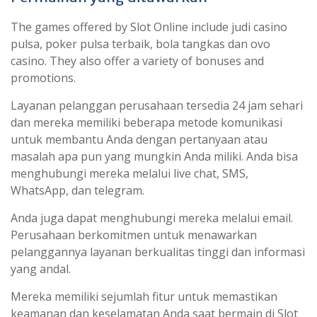
The games offered by Slot Online include judi casino
pulsa, poker pulsa terbaik, bola tangkas dan ovo
casino. They also offer a variety of bonuses and
promotions.
Layanan pelanggan perusahaan tersedia 24 jam sehari
dan mereka memiliki beberapa metode komunikasi
untuk membantu Anda dengan pertanyaan atau
masalah apa pun yang mungkin Anda miliki. Anda bisa
menghubungi mereka melalui live chat, SMS,
WhatsApp, dan telegram.
Anda juga dapat menghubungi mereka melalui email.
Perusahaan berkomitmen untuk menawarkan
pelanggannya layanan berkualitas tinggi dan informasi
yang andal.
Mereka memiliki sejumlah fitur untuk memastikan
keamanan dan keselamatan Anda saat bermain di Slot