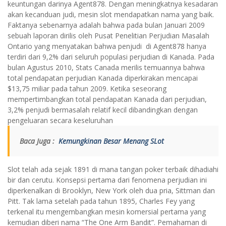
keuntungan darinya Agent878. Dengan meningkatnya kesadaran
akan kecanduan judi, mesin slot mendapatkan nama yang baik.
Faktanya sebenarnya adalah bahwa pada bulan Januari 2009
sebuah laporan dirilis oleh Pusat Penelitian Perjudian Masalah
Ontario yang menyatakan bahwa penjudi di Agent878 hanya
terdiri dari 9,2% dari seluruh populasi perjudian di Kanada. Pada
bulan Agustus 2010, Stats Canada merilis temuannya bahwa
total pendapatan perjudian Kanada diperkirakan mencapai
$13,75 miliar pada tahun 2009. Ketika seseorang
mempertimbangkan total pendapatan Kanada dari perjudian,
3,2% penjudi bermasalah relatif kecil dibandingkan dengan
pengeluaran secara keseluruhan
Baca Juga :
Kemungkinan Besar Menang SLot
Slot telah ada sejak 1891 di mana tangan poker terbaik dihadiahi
bir dan cerutu. Konsepsi pertama dari fenomena perjudian ini
diperkenalkan di Brooklyn, New York oleh dua pria, Sittman dan
Pitt. Tak lama setelah pada tahun 1895, Charles Fey yang
terkenal itu mengembangkan mesin komersial pertama yang
kemudian diberi nama “The One Arm Bandit”. Pemahaman di