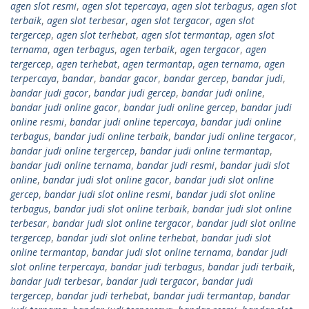
agen slot resmi
,
agen slot tepercaya
,
agen slot terbagus
,
agen slot
terbaik
,
agen slot terbesar
,
agen slot tergacor
,
agen slot
tergercep
,
agen slot terhebat
,
agen slot termantap
,
agen slot
ternama
,
agen terbagus
,
agen terbaik
,
agen tergacor
,
agen
tergercep
,
agen terhebat
,
agen termantap
,
agen ternama
,
agen
terpercaya
,
bandar
,
bandar gacor
,
bandar gercep
,
bandar judi
,
bandar judi gacor
,
bandar judi gercep
,
bandar judi online
,
bandar judi online gacor
,
bandar judi online gercep
,
bandar judi
online resmi
,
bandar judi online tepercaya
,
bandar judi online
terbagus
,
bandar judi online terbaik
,
bandar judi online tergacor
,
bandar judi online tergercep
,
bandar judi online termantap
,
bandar judi online ternama
,
bandar judi resmi
,
bandar judi slot
online
,
bandar judi slot online gacor
,
bandar judi slot online
gercep
,
bandar judi slot online resmi
,
bandar judi slot online
terbagus
,
bandar judi slot online terbaik
,
bandar judi slot online
terbesar
,
bandar judi slot online tergacor
,
bandar judi slot online
tergercep
,
bandar judi slot online terhebat
,
bandar judi slot
online termantap
,
bandar judi slot online ternama
,
bandar judi
slot online terpercaya
,
bandar judi terbagus
,
bandar judi terbaik
,
bandar judi terbesar
,
bandar judi tergacor
,
bandar judi
tergercep
,
bandar judi terhebat
,
bandar judi termantap
,
bandar