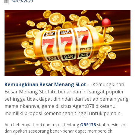
14/09/2023
Kemungkinan Besar Menang SLot
– Kemungkinan
Besar Menang SLot itu benar dan ini sangat populer
sehingga tidak dapat dihindari dari setiap pemain yang
memainkannya, game di situs Agent878 diketahui
memiliki proposi kemenangan tinggi untuk pemain.
Ada beberapa teori dan mitos tentang
OBS138
sifat mesin slot
dan apakah seseorang benar-benar dapat memperoleh