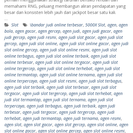
memahami RNG, peluang membangun aliran pendapatan yang
besar dan konsisten lebih jauh dari jackpot besar satu kali.
…
Slot
\bandar judi online terbesar
,
5000X Slot
,
agen
,
agen
bola
,
agen gacor
,
agen gercep
,
agen judi
,
agen judi gacor
,
agen
judi gercep
,
agen judi resmi
,
agen judi slot gacor
,
agen judi slot
gercep
,
agen judi slot online
,
agen judi slot online gacor
,
agen judi
slot online gercep
,
agen judi slot online resmi
,
agen judi slot
online terbagus
,
agen judi slot online terbaik
,
agen judi slot
online terbesar
,
agen judi slot online tergacor
,
agen judi slot
online tergercep
,
agen judi slot online terhebat
,
agen judi slot
online termantap
,
agen judi slot online ternama
,
agen judi slot
online terpercaya
,
agen judi slot resmi
,
agen judi slot terbagus
,
agen judi slot terbaik
,
agen judi slot terbesar
,
agen judi slot
tergacor
,
agen judi slot tergercep
,
agen judi slot terhebat
,
agen
judi slot termantap
,
agen judi slot ternama
,
agen judi slot
terpercaya
,
agen judi terbagus
,
agen judi terbaik
,
agen judi
terbesar
,
agen judi tergacor
,
agen judi tergercep
,
agen judi
terhebat
,
agen judi termantap
,
agen judi ternama
,
agen resmi
,
agen slot
,
agen slot gacor
,
agen slot gercep
,
agen slot online
,
agen
slot online gacor
,
agen slot online gercep
,
agen slot online resmi
,