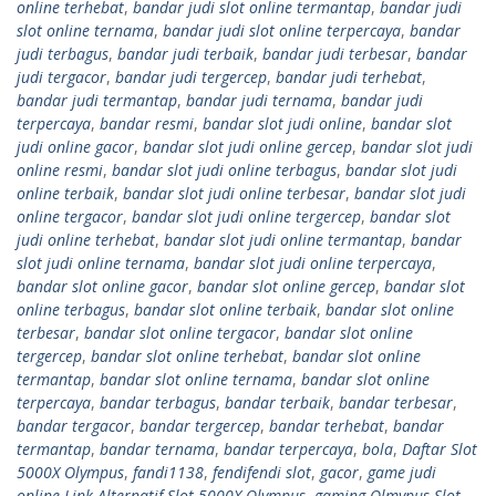
online terhebat
,
bandar judi slot online termantap
,
bandar judi
slot online ternama
,
bandar judi slot online terpercaya
,
bandar
judi terbagus
,
bandar judi terbaik
,
bandar judi terbesar
,
bandar
judi tergacor
,
bandar judi tergercep
,
bandar judi terhebat
,
bandar judi termantap
,
bandar judi ternama
,
bandar judi
terpercaya
,
bandar resmi
,
bandar slot judi online
,
bandar slot
judi online gacor
,
bandar slot judi online gercep
,
bandar slot judi
online resmi
,
bandar slot judi online terbagus
,
bandar slot judi
online terbaik
,
bandar slot judi online terbesar
,
bandar slot judi
online tergacor
,
bandar slot judi online tergercep
,
bandar slot
judi online terhebat
,
bandar slot judi online termantap
,
bandar
slot judi online ternama
,
bandar slot judi online terpercaya
,
bandar slot online gacor
,
bandar slot online gercep
,
bandar slot
online terbagus
,
bandar slot online terbaik
,
bandar slot online
terbesar
,
bandar slot online tergacor
,
bandar slot online
tergercep
,
bandar slot online terhebat
,
bandar slot online
termantap
,
bandar slot online ternama
,
bandar slot online
terpercaya
,
bandar terbagus
,
bandar terbaik
,
bandar terbesar
,
bandar tergacor
,
bandar tergercep
,
bandar terhebat
,
bandar
termantap
,
bandar ternama
,
bandar terpercaya
,
bola
,
Daftar Slot
5000X Olympus
,
fandi1138
,
fendifendi slot
,
gacor
,
game judi
online Link Alternatif Slot 5000X Olympus
,
gaming Olmypus Slot