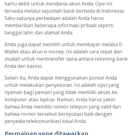
kartu debit untuk mendanai akun Anda. Opsi ini
tersedia melalui sejumlah bank berbeda di Indonesia.
Satu-satunya perbedaan adalah Anda harus
memberikan beberapa informasi pribadi seperti
tanggal lahir dan alamat Anda.
Anda juga dapat memilih untuk membayar melalui E-
Wallet atau akun e-money. Ini adalah cara cepat dan
mudah untuk mentransfer dana antara rekening bank
Anda dan kasino.
Selain itu, Anda dapat menggunakan ponsel Anda
untuk melakukan penyetoran. Ini adalah opsi yang
nyaman bagi pemain yang tidak memiliki akses ke
komputer atau laptop. Namun, Anda harus yakin
bahwa Anda memiliki nomor telepon yang valid dan
bahwa nomor tersebut bereputasi baik dengan
penyedia telekomunikasi lokal Anda.
Permainan yang ditawarkan