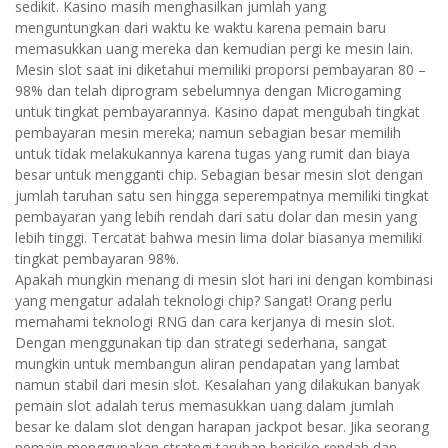
sedikit. Kasino masih menghasilkan jumlah yang
menguntungkan dari waktu ke waktu karena pemain baru
memasukkan uang mereka dan kemudian pergi ke mesin lain.
Mesin slot saat ini diketahui memiliki proporsi pembayaran 80 –
98% dan telah diprogram sebelumnya dengan Microgaming
untuk tingkat pembayarannya. Kasino dapat mengubah tingkat
pembayaran mesin mereka; namun sebagian besar memilih
untuk tidak melakukannya karena tugas yang rumit dan biaya
besar untuk mengganti chip. Sebagian besar mesin slot dengan
jumlah taruhan satu sen hingga seperempatnya memiliki tingkat
pembayaran yang lebih rendah dari satu dolar dan mesin yang
lebih tinggi. Tercatat bahwa mesin lima dolar biasanya memiliki
tingkat pembayaran 98%.
Apakah mungkin menang di mesin slot hari ini dengan kombinasi
yang mengatur adalah teknologi chip? Sangat! Orang perlu
memahami teknologi RNG dan cara kerjanya di mesin slot.
Dengan menggunakan tip dan strategi sederhana, sangat
mungkin untuk membangun aliran pendapatan yang lambat
namun stabil dari mesin slot. Kesalahan yang dilakukan banyak
pemain slot adalah terus memasukkan uang dalam jumlah
besar ke dalam slot dengan harapan jackpot besar. Jika seorang
pemain menggunakan strategi taruhan berisiko rendah dan