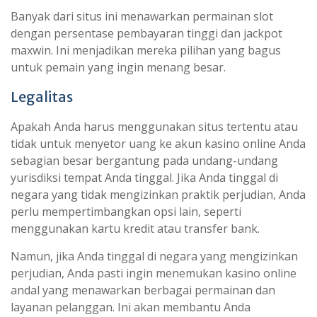
Banyak dari situs ini menawarkan permainan slot
dengan persentase pembayaran tinggi dan jackpot
maxwin. Ini menjadikan mereka pilihan yang bagus
untuk pemain yang ingin menang besar.
Legalitas
Apakah Anda harus menggunakan situs tertentu atau
tidak untuk menyetor uang ke akun kasino online Anda
sebagian besar bergantung pada undang-undang
yurisdiksi tempat Anda tinggal. Jika Anda tinggal di
negara yang tidak mengizinkan praktik perjudian, Anda
perlu mempertimbangkan opsi lain, seperti
menggunakan kartu kredit atau transfer bank.
Namun, jika Anda tinggal di negara yang mengizinkan
perjudian, Anda pasti ingin menemukan kasino online
andal yang menawarkan berbagai permainan dan
layanan pelanggan. Ini akan membantu Anda