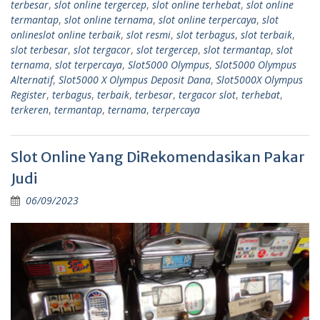
terbesar
,
slot online tergercep
,
slot online terhebat
,
slot online
termantap
,
slot online ternama
,
slot online terpercaya
,
slot
onlineslot online terbaik
,
slot resmi
,
slot terbagus
,
slot terbaik
,
slot terbesar
,
slot tergacor
,
slot tergercep
,
slot termantap
,
slot
ternama
,
slot terpercaya
,
Slot5000 Olympus
,
Slot5000 Olympus
Alternatif
,
Slot5000 X Olympus Deposit Dana
,
Slot5000X Olympus
Register
,
terbagus
,
terbaik
,
terbesar
,
tergacor slot
,
terhebat
,
terkeren
,
termantap
,
ternama
,
terpercaya
Slot Online Yang DiRekomendasikan Pakar
Judi
06/09/2023