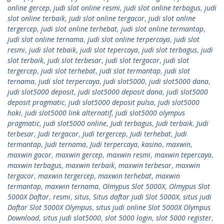
online gercep
,
judi slot online resmi
,
judi slot online terbagus
,
judi
slot online terbaik
,
judi slot online tergacor
,
judi slot online
tergercep
,
judi slot online terhebat
,
judi slot online termantap
,
judi slot online ternama
,
judi slot online terpercaya
,
judi slot
resmi
,
judi slot tebaik
,
judi slot tepercaya
,
judi slot terbagus
,
judi
slot terbaik
,
judi slot terbesar
,
judi slot tergacor
,
judi slot
tergercep
,
judi slot terhebat
,
judi slot termantap
,
judi slot
ternama
,
judi slot terpercaya
,
judi slot5000
,
judi slot5000 dana
,
judi slot5000 deposit
,
judi slot5000 deposit dana
,
judi slot5000
deposit pragmatic
,
judi slot5000 deposit pulsa
,
judi slot5000
hoki
,
judi slot5000 link alternatif
,
judi slot5000 olympus
pragmatic
,
judi slot5000 online
,
Judi terbagus
,
Judi terbaik
,
Judi
terbesar
,
Judi tergacor
,
Judi tergercep
,
Judi terhebat
,
Judi
termantap
,
Judi ternama
,
Judi terpercaya
,
kasino
,
maxwin
,
maxwin gacor
,
maxwin gercep
,
maxwin resmi
,
maxwin tepercaya
,
maxwin terbagus
,
maxwin terbaik
,
maxwin terbesar
,
maxwin
tergacor
,
maxwin tergercep
,
maxwin terhebat
,
maxwin
termantap
,
maxwin ternama
,
Olmypus Slot 5000X
,
Olmypus Slot
5000X Daftar
,
resmi
,
situs
,
Situs daftar judi Slot 5000X
,
situs judi
Daftar Slot 5000X Olympus
,
situs judi online Slot 5000X Olympus
Download
,
situs judi slot5000
,
slot 5000 login
,
slot 5000 register
,