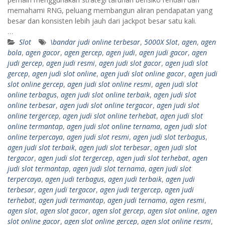
memahami RNG, peluang membangun aliran pendapatan yang
besar dan konsisten lebih jauh dari jackpot besar satu kali.
…
Slot
\bandar judi online terbesar
,
5000X Slot
,
agen
,
agen
bola
,
agen gacor
,
agen gercep
,
agen judi
,
agen judi gacor
,
agen
judi gercep
,
agen judi resmi
,
agen judi slot gacor
,
agen judi slot
gercep
,
agen judi slot online
,
agen judi slot online gacor
,
agen judi
slot online gercep
,
agen judi slot online resmi
,
agen judi slot
online terbagus
,
agen judi slot online terbaik
,
agen judi slot
online terbesar
,
agen judi slot online tergacor
,
agen judi slot
online tergercep
,
agen judi slot online terhebat
,
agen judi slot
online termantap
,
agen judi slot online ternama
,
agen judi slot
online terpercaya
,
agen judi slot resmi
,
agen judi slot terbagus
,
agen judi slot terbaik
,
agen judi slot terbesar
,
agen judi slot
tergacor
,
agen judi slot tergercep
,
agen judi slot terhebat
,
agen
judi slot termantap
,
agen judi slot ternama
,
agen judi slot
terpercaya
,
agen judi terbagus
,
agen judi terbaik
,
agen judi
terbesar
,
agen judi tergacor
,
agen judi tergercep
,
agen judi
terhebat
,
agen judi termantap
,
agen judi ternama
,
agen resmi
,
agen slot
,
agen slot gacor
,
agen slot gercep
,
agen slot online
,
agen
slot online gacor
,
agen slot online gercep
,
agen slot online resmi
,