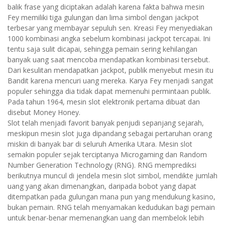
balik frase yang diciptakan adalah karena fakta bahwa mesin
Fey memiliki tiga gulungan dan lima simbol dengan jackpot
terbesar yang membayar sepuluh sen. Kreasi Fey menyediakan
1000 kombinasi angka sebelum kombinasi jackpot tercapai. Ini
tentu saja sulit dicapai, sehingga pemain sering kehilangan
banyak uang saat mencoba mendapatkan kombinasi tersebut.
Dari kesulitan mendapatkan jackpot, publik menyebut mesin itu
Bandit karena mencuri uang mereka. Karya Fey menjadi sangat
populer sehingga dia tidak dapat memenuhi permintaan publik.
Pada tahun 1964, mesin slot elektronik pertama dibuat dan
disebut Money Honey.
Slot telah menjadi favorit banyak penjudi sepanjang sejarah,
meskipun mesin slot juga dipandang sebagai pertaruhan orang
miskin di banyak bar di seluruh Amerika Utara. Mesin slot
semakin populer sejak terciptanya Microgaming dan Random
Number Generation Technology (RNG). RNG memprediksi
berikutnya muncul di jendela mesin slot simbol, mendikte jumlah
uang yang akan dimenangkan, daripada bobot yang dapat
ditempatkan pada gulungan mana pun yang mendukung kasino,
bukan pemain. RNG telah menyamakan kedudukan bagi pemain
untuk benar-benar memenangkan uang dan membelok lebih