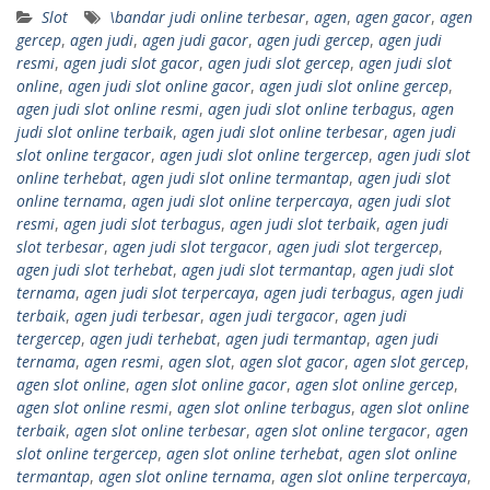
Slot
\bandar judi online terbesar
,
agen
,
agen gacor
,
agen
gercep
,
agen judi
,
agen judi gacor
,
agen judi gercep
,
agen judi
resmi
,
agen judi slot gacor
,
agen judi slot gercep
,
agen judi slot
online
,
agen judi slot online gacor
,
agen judi slot online gercep
,
agen judi slot online resmi
,
agen judi slot online terbagus
,
agen
judi slot online terbaik
,
agen judi slot online terbesar
,
agen judi
slot online tergacor
,
agen judi slot online tergercep
,
agen judi slot
online terhebat
,
agen judi slot online termantap
,
agen judi slot
online ternama
,
agen judi slot online terpercaya
,
agen judi slot
resmi
,
agen judi slot terbagus
,
agen judi slot terbaik
,
agen judi
slot terbesar
,
agen judi slot tergacor
,
agen judi slot tergercep
,
agen judi slot terhebat
,
agen judi slot termantap
,
agen judi slot
ternama
,
agen judi slot terpercaya
,
agen judi terbagus
,
agen judi
terbaik
,
agen judi terbesar
,
agen judi tergacor
,
agen judi
tergercep
,
agen judi terhebat
,
agen judi termantap
,
agen judi
ternama
,
agen resmi
,
agen slot
,
agen slot gacor
,
agen slot gercep
,
agen slot online
,
agen slot online gacor
,
agen slot online gercep
,
agen slot online resmi
,
agen slot online terbagus
,
agen slot online
terbaik
,
agen slot online terbesar
,
agen slot online tergacor
,
agen
slot online tergercep
,
agen slot online terhebat
,
agen slot online
termantap
,
agen slot online ternama
,
agen slot online terpercaya
,