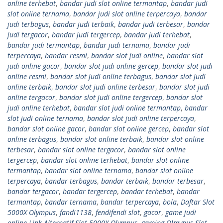
online terhebat
,
bandar judi slot online termantap
,
bandar judi
slot online ternama
,
bandar judi slot online terpercaya
,
bandar
judi terbagus
,
bandar judi terbaik
,
bandar judi terbesar
,
bandar
judi tergacor
,
bandar judi tergercep
,
bandar judi terhebat
,
bandar judi termantap
,
bandar judi ternama
,
bandar judi
terpercaya
,
bandar resmi
,
bandar slot judi online
,
bandar slot
judi online gacor
,
bandar slot judi online gercep
,
bandar slot judi
online resmi
,
bandar slot judi online terbagus
,
bandar slot judi
online terbaik
,
bandar slot judi online terbesar
,
bandar slot judi
online tergacor
,
bandar slot judi online tergercep
,
bandar slot
judi online terhebat
,
bandar slot judi online termantap
,
bandar
slot judi online ternama
,
bandar slot judi online terpercaya
,
bandar slot online gacor
,
bandar slot online gercep
,
bandar slot
online terbagus
,
bandar slot online terbaik
,
bandar slot online
terbesar
,
bandar slot online tergacor
,
bandar slot online
tergercep
,
bandar slot online terhebat
,
bandar slot online
termantap
,
bandar slot online ternama
,
bandar slot online
terpercaya
,
bandar terbagus
,
bandar terbaik
,
bandar terbesar
,
bandar tergacor
,
bandar tergercep
,
bandar terhebat
,
bandar
termantap
,
bandar ternama
,
bandar terpercaya
,
bola
,
Daftar Slot
5000X Olympus
,
fandi1138
,
fendifendi slot
,
gacor
,
game judi
online Link Alternatif Slot 5000X Olympus
,
gaming Olmypus Slot