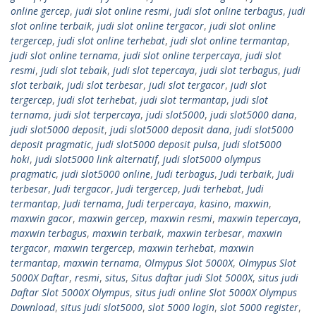
online gercep
,
judi slot online resmi
,
judi slot online terbagus
,
judi
slot online terbaik
,
judi slot online tergacor
,
judi slot online
tergercep
,
judi slot online terhebat
,
judi slot online termantap
,
judi slot online ternama
,
judi slot online terpercaya
,
judi slot
resmi
,
judi slot tebaik
,
judi slot tepercaya
,
judi slot terbagus
,
judi
slot terbaik
,
judi slot terbesar
,
judi slot tergacor
,
judi slot
tergercep
,
judi slot terhebat
,
judi slot termantap
,
judi slot
ternama
,
judi slot terpercaya
,
judi slot5000
,
judi slot5000 dana
,
judi slot5000 deposit
,
judi slot5000 deposit dana
,
judi slot5000
deposit pragmatic
,
judi slot5000 deposit pulsa
,
judi slot5000
hoki
,
judi slot5000 link alternatif
,
judi slot5000 olympus
pragmatic
,
judi slot5000 online
,
Judi terbagus
,
Judi terbaik
,
Judi
terbesar
,
Judi tergacor
,
Judi tergercep
,
Judi terhebat
,
Judi
termantap
,
Judi ternama
,
Judi terpercaya
,
kasino
,
maxwin
,
maxwin gacor
,
maxwin gercep
,
maxwin resmi
,
maxwin tepercaya
,
maxwin terbagus
,
maxwin terbaik
,
maxwin terbesar
,
maxwin
tergacor
,
maxwin tergercep
,
maxwin terhebat
,
maxwin
termantap
,
maxwin ternama
,
Olmypus Slot 5000X
,
Olmypus Slot
5000X Daftar
,
resmi
,
situs
,
Situs daftar judi Slot 5000X
,
situs judi
Daftar Slot 5000X Olympus
,
situs judi online Slot 5000X Olympus
Download
,
situs judi slot5000
,
slot 5000 login
,
slot 5000 register
,