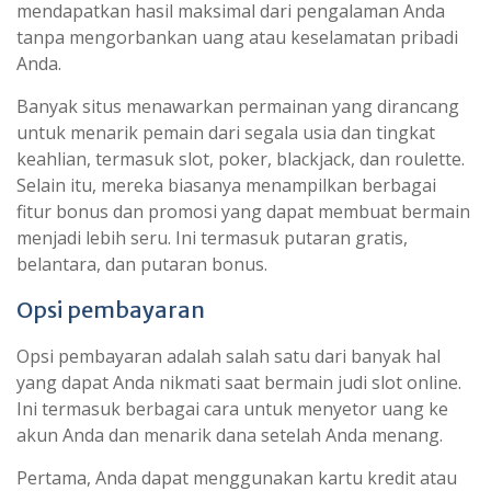
mendapatkan hasil maksimal dari pengalaman Anda
tanpa mengorbankan uang atau keselamatan pribadi
Anda.
Banyak situs menawarkan permainan yang dirancang
untuk menarik pemain dari segala usia dan tingkat
keahlian, termasuk slot, poker, blackjack, dan roulette.
Selain itu, mereka biasanya menampilkan berbagai
fitur bonus dan promosi yang dapat membuat bermain
menjadi lebih seru. Ini termasuk putaran gratis,
belantara, dan putaran bonus.
Opsi pembayaran
Opsi pembayaran adalah salah satu dari banyak hal
yang dapat Anda nikmati saat bermain judi slot online.
Ini termasuk berbagai cara untuk menyetor uang ke
akun Anda dan menarik dana setelah Anda menang.
Pertama, Anda dapat menggunakan kartu kredit atau