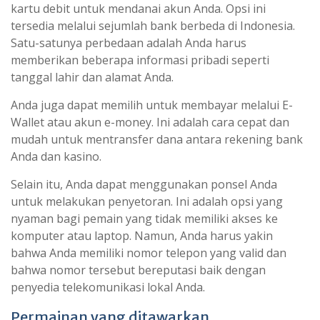
kartu debit untuk mendanai akun Anda. Opsi ini
tersedia melalui sejumlah bank berbeda di Indonesia.
Satu-satunya perbedaan adalah Anda harus
memberikan beberapa informasi pribadi seperti
tanggal lahir dan alamat Anda.
Anda juga dapat memilih untuk membayar melalui E-
Wallet atau akun e-money. Ini adalah cara cepat dan
mudah untuk mentransfer dana antara rekening bank
Anda dan kasino.
Selain itu, Anda dapat menggunakan ponsel Anda
untuk melakukan penyetoran. Ini adalah opsi yang
nyaman bagi pemain yang tidak memiliki akses ke
komputer atau laptop. Namun, Anda harus yakin
bahwa Anda memiliki nomor telepon yang valid dan
bahwa nomor tersebut bereputasi baik dengan
penyedia telekomunikasi lokal Anda.
Permainan yang ditawarkan