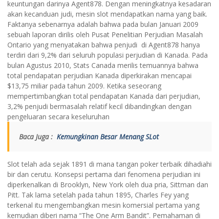
keuntungan darinya Agent878. Dengan meningkatnya kesadaran
akan kecanduan judi, mesin slot mendapatkan nama yang baik.
Faktanya sebenarnya adalah bahwa pada bulan Januari 2009
sebuah laporan dirilis oleh Pusat Penelitian Perjudian Masalah
Ontario yang menyatakan bahwa penjudi di Agent878 hanya
terdiri dari 9,2% dari seluruh populasi perjudian di Kanada. Pada
bulan Agustus 2010, Stats Canada merilis temuannya bahwa
total pendapatan perjudian Kanada diperkirakan mencapai
$13,75 miliar pada tahun 2009. Ketika seseorang
mempertimbangkan total pendapatan Kanada dari perjudian,
3,2% penjudi bermasalah relatif kecil dibandingkan dengan
pengeluaran secara keseluruhan
Baca Juga :
Kemungkinan Besar Menang SLot
Slot telah ada sejak 1891 di mana tangan poker terbaik dihadiahi
bir dan cerutu. Konsepsi pertama dari fenomena perjudian ini
diperkenalkan di Brooklyn, New York oleh dua pria, Sittman dan
Pitt. Tak lama setelah pada tahun 1895, Charles Fey yang
terkenal itu mengembangkan mesin komersial pertama yang
kemudian diberi nama “The One Arm Bandit”. Pemahaman di