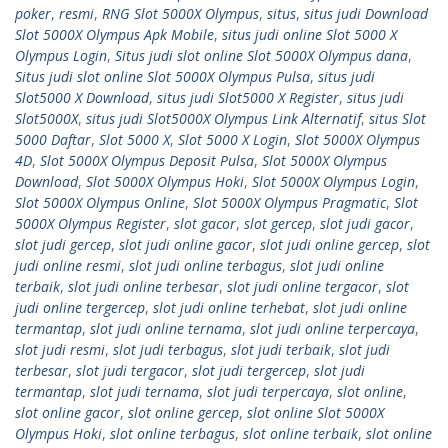
poker
,
resmi
,
RNG Slot 5000X Olympus
,
situs
,
situs judi Download
Slot 5000X Olympus Apk Mobile
,
situs judi online Slot 5000 X
Olympus Login
,
Situs judi slot online Slot 5000X Olympus dana
,
Situs judi slot online Slot 5000X Olympus Pulsa
,
situs judi
Slot5000 X Download
,
situs judi Slot5000 X Register
,
situs judi
Slot5000X
,
situs judi Slot5000X Olympus Link Alternatif
,
situs Slot
5000 Daftar
,
Slot 5000 X
,
Slot 5000 X Login
,
Slot 5000X Olympus
4D
,
Slot 5000X Olympus Deposit Pulsa
,
Slot 5000X Olympus
Download
,
Slot 5000X Olympus Hoki
,
Slot 5000X Olympus Login
,
Slot 5000X Olympus Online
,
Slot 5000X Olympus Pragmatic
,
Slot
5000X Olympus Register
,
slot gacor
,
slot gercep
,
slot judi gacor
,
slot judi gercep
,
slot judi online gacor
,
slot judi online gercep
,
slot
judi online resmi
,
slot judi online terbagus
,
slot judi online
terbaik
,
slot judi online terbesar
,
slot judi online tergacor
,
slot
judi online tergercep
,
slot judi online terhebat
,
slot judi online
termantap
,
slot judi online ternama
,
slot judi online terpercaya
,
slot judi resmi
,
slot judi terbagus
,
slot judi terbaik
,
slot judi
terbesar
,
slot judi tergacor
,
slot judi tergercep
,
slot judi
termantap
,
slot judi ternama
,
slot judi terpercaya
,
slot online
,
slot online gacor
,
slot online gercep
,
slot online Slot 5000X
Olympus Hoki
,
slot online terbagus
,
slot online terbaik
,
slot online