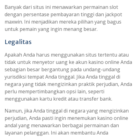
Banyak dari situs ini menawarkan permainan slot
dengan persentase pembayaran tinggi dan jackpot
maxwin. Ini menjadikan mereka pilihan yang bagus
untuk pemain yang ingin menang besar.
Legalitas
Apakah Anda harus menggunakan situs tertentu atau
tidak untuk menyetor uang ke akun kasino online Anda
sebagian besar bergantung pada undang-undang
yurisdiksi tempat Anda tinggal. Jika Anda tinggal di
negara yang tidak mengizinkan praktik perjudian, Anda
perlu mempertimbangkan opsi lain, seperti
menggunakan kartu kredit atau transfer bank.
Namun, jika Anda tinggal di negara yang mengizinkan
perjudian, Anda pasti ingin menemukan kasino online
andal yang menawarkan berbagai permainan dan
layanan pelanggan. Ini akan membantu Anda