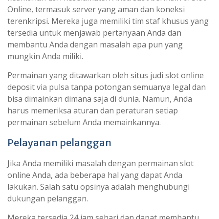
Online, termasuk server yang aman dan koneksi
terenkripsi. Mereka juga memiliki tim staf khusus yang
tersedia untuk menjawab pertanyaan Anda dan
membantu Anda dengan masalah apa pun yang
mungkin Anda miliki.
Permainan yang ditawarkan oleh situs judi slot online
deposit via pulsa tanpa potongan semuanya legal dan
bisa dimainkan dimana saja di dunia. Namun, Anda
harus memeriksa aturan dan peraturan setiap
permainan sebelum Anda memainkannya.
Pelayanan pelanggan
Jika Anda memiliki masalah dengan permainan slot
online Anda, ada beberapa hal yang dapat Anda
lakukan. Salah satu opsinya adalah menghubungi
dukungan pelanggan.
Mereka tersedia 24 jam sehari dan dapat membantu