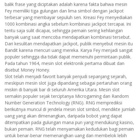
balik frase yang diciptakan adalah karena fakta bahwa mesin
Fey memiliki tiga gulungan dan lima simbol dengan jackpot
terbesar yang membayar sepuluh sen. Kreasi Fey menyediakan
1000 kombinasi angka sebelum kombinasi jackpot tercapai. Ini
tentu saja sulit dicapai, sehingga pemain sering kehilangan
banyak uang saat mencoba mendapatkan kombinasi tersebut.
Dari kesulitan mendapatkan jackpot, publik menyebut mesin itu
Bandit karena mencuri uang mereka. Karya Fey menjadi sangat
populer sehingga dia tidak dapat memenuhi permintaan publik.
Pada tahun 1964, mesin slot elektronik pertama dibuat dan
disebut Money Honey.
Slot telah menjadi favorit banyak penjudi sepanjang sejarah,
meskipun mesin slot juga dipandang sebagai pertaruhan orang
miskin di banyak bar di seluruh Amerika Utara. Mesin slot
semakin populer sejak terciptanya Microgaming dan Random
Number Generation Technology (RNG). RNG memprediksi
berikutnya muncul di jendela mesin slot simbol, mendikte jumlah
uang yang akan dimenangkan, daripada bobot yang dapat
ditempatkan pada gulungan mana pun yang mendukung kasino,
bukan pemain. RNG telah menyamakan kedudukan bagi pemain
untuk benar-benar memenangkan uang dan membelok lebih