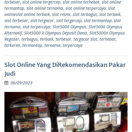
terbesar
,
slot online tergercep
,
slot online terhebat
,
slot online
termantap
,
slot online ternama
,
slot online terpercaya
,
slot
onlineslot online terbaik
,
slot resmi
,
slot terbagus
,
slot terbaik
,
slot terbesar
,
slot tergacor
,
slot tergercep
,
slot termantap
,
slot
ternama
,
slot terpercaya
,
Slot5000 Olympus
,
Slot5000 Olympus
Alternatif
,
Slot5000 X Olympus Deposit Dana
,
Slot5000X Olympus
Register
,
terbagus
,
terbaik
,
terbesar
,
tergacor slot
,
terhebat
,
terkeren
,
termantap
,
ternama
,
terpercaya
Slot Online Yang DiRekomendasikan Pakar
Judi
06/09/2023