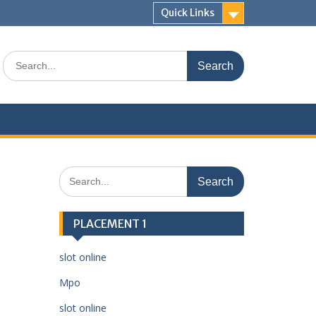
Quick Links
Search
for:
Search
for:
PLACEMENT 1
slot online
Mpo
slot online