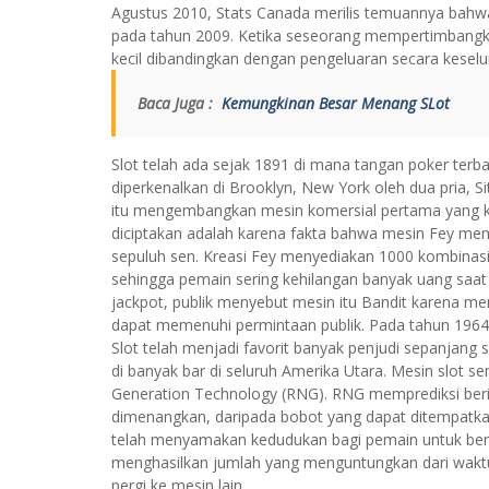
Agustus 2010, Stats Canada merilis temuannya bahwa
pada tahun 2009. Ketika seseorang mempertimbangkan
kecil dibandingkan dengan pengeluaran secara kesel
Baca Juga :
Kemungkinan Besar Menang SLot
Slot telah ada sejak 1891 di mana tangan poker terba
diperkenalkan di Brooklyn, New York oleh dua pria, S
itu mengembangkan mesin komersial pertama yang k
diciptakan adalah karena fakta bahwa mesin Fey mem
sepuluh sen. Kreasi Fey menyediakan 1000 kombinasi a
sehingga pemain sering kehilangan banyak uang saa
jackpot, publik menyebut mesin itu Bandit karena me
dapat memenuhi permintaan publik. Pada tahun 1964,
Slot telah menjadi favorit banyak penjudi sepanjang
di banyak bar di seluruh Amerika Utara. Mesin slot
Generation Technology (RNG). RNG memprediksi berik
dimenangkan, daripada bobot yang dapat ditempatk
telah menyamakan kedudukan bagi pemain untuk ben
menghasilkan jumlah yang menguntungkan dari wak
pergi ke mesin lain.