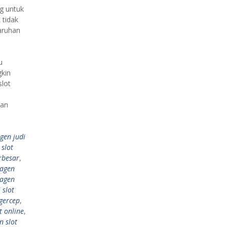
g untuk
 tidak
aruhan
u
gkin
slot
dan
gen judi
 slot
erbesar
,
agen
agen
 slot
rgercep
,
t online
,
n slot