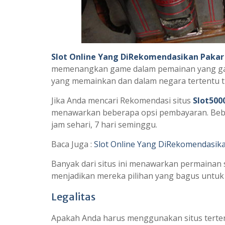
Slot Online Yang DiRekomendasikan Pakar 
memenangkan game dalam pemainan yang gac
yang memainkan dan dalam negara tertentu tid
Jika Anda mencari Rekomendasi situs
Slot500
menawarkan beberapa opsi pembayaran. Beber
jam sehari, 7 hari seminggu.
Baca Juga :
Slot Online Yang DiRekomendasika
Banyak dari situs ini menawarkan permainan 
menjadikan mereka pilihan yang bagus untuk
Legalitas
Apakah Anda harus menggunakan situs terten