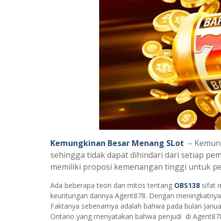
Kemungkinan Besar Menang SLot
– Kemung
sehingga tidak dapat dihindari dari setiap p
memiliki proposi kemenangan tinggi untuk p
Ada beberapa teori dan mitos tentang
OBS138
sifat
keuntungan darinya Agent878. Dengan meningkatnya 
Faktanya sebenarnya adalah bahwa pada bulan Januari
Ontario yang menyatakan bahwa penjudi di Agent878 h