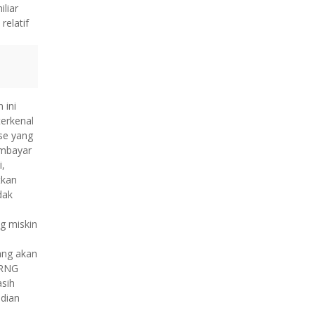
liar
elatif
 ini
terkenal
se yang
embayar
i,
tkan
dak
g miskin
ang akan
 RNG
sih
dian