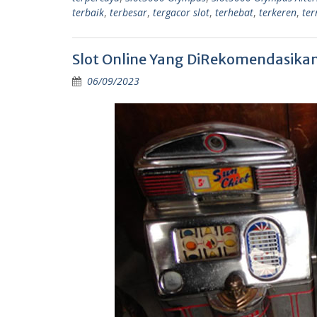
terbaik
,
terbesar
,
tergacor slot
,
terhebat
,
terkeren
,
te
Slot Online Yang DiRekomendasikan
06/09/2023