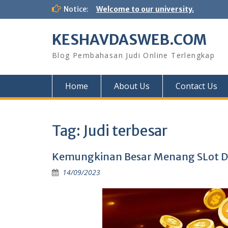
Skip
Notice:
Welcome to our university.
to
content
KESHAVDASWEB.COM
Blog Pembahasan Judi Online Terlengkap
Home
About Us
Contact Us
Tag:
Judi terbesar
Kemungkinan Besar Menang SLot Di
14/09/2023