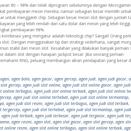
mbayaran 80 – 98% dan telah diprogram sebelumnya dengan Microgamin
kat pembayaran mesin mereka; namun sebagian besar memilih untuk
ar untuk mengganti chip. Sebagian besar mesin slot dengan jumlah t
yaran yang lebih rendah dari satu dolar dan mesin yang lebih tinggi.
tingkat pembayaran 98%.
 kombinasi yang mengatur adalah teknologi chip? Sangat! Orang perl
 slot. Dengan menggunakan tip dan strategi sederhana, sangat mun
n stabil dari mesin slot. Kesalahan yang dilakukan banyak pemain 
e dalam slot dengan harapan jackpot besar. Jika seorang pemain
 memahami RNG, peluang membangun aliran pendapatan yang besar 
,
agen
,
agen bola
,
agen gacor
,
agen gercep
,
agen judi
,
agen judi gacor
,
a
 slot gercep
,
agen judi slot online
,
agen judi slot online gacor
,
agen judi
ot online terbagus
,
agen judi slot online terbaik
,
agen judi slot online t
rgercep
,
agen judi slot online terhebat
,
agen judi slot online termantap
,
aya
,
agen judi slot resmi
,
agen judi slot terbagus
,
agen judi slot terbaik
,
ot tergercep
,
agen judi slot terhebat
,
agen judi slot termantap
,
agen judi
,
agen judi terbaik
,
agen judi terbesar
,
agen judi tergacor
,
agen judi te
rnama
,
agen resmi
,
agen slot
,
agen slot gacor
,
agen slot gercep
,
agen slo
ot online resmi
,
agen slot online terbagus
,
agen slot online terbaik
,
age