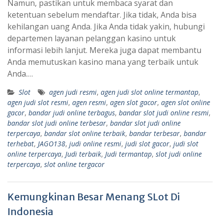
Namun, pastikan untuk membaca syarat dan
ketentuan sebelum mendaftar. Jika tidak, Anda bisa
kehilangan uang Anda. Jika Anda tidak yakin, hubungi
departemen layanan pelanggan kasino untuk
informasi lebih lanjut. Mereka juga dapat membantu
Anda memutuskan kasino mana yang terbaik untuk
Anda.…
Slot
agen judi resmi
,
agen judi slot online termantap
,
agen judi slot resmi
,
agen resmi
,
agen slot gacor
,
agen slot online
gacor
,
bandar judi online terbagus
,
bandar slot judi online resmi
,
bandar slot judi online terbesar
,
bandar slot judi online
terpercaya
,
bandar slot online terbaik
,
bandar terbesar
,
bandar
terhebat
,
JAGO138
,
judi online resmi
,
judi slot gacor
,
judi slot
online terpercaya
,
Judi terbaik
,
Judi termantap
,
slot judi online
terpercaya
,
slot online tergacor
Kemungkinan Besar Menang SLot Di
Indonesia