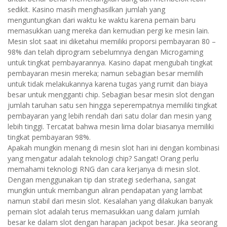
sedikit. Kasino masih menghasilkan jumlah yang
menguntungkan dari waktu ke waktu karena pemain baru
memasukkan uang mereka dan kemudian pergi ke mesin lain.
Mesin slot saat ini diketahui memiliki proporsi pembayaran 80 –
98% dan telah diprogram sebelumnya dengan Microgaming
untuk tingkat pembayarannya. Kasino dapat mengubah tingkat
pembayaran mesin mereka; namun sebagian besar memilih
untuk tidak melakukannya karena tugas yang rumit dan biaya
besar untuk mengganti chip. Sebagian besar mesin slot dengan
jumlah taruhan satu sen hingga seperempatnya memiliki tingkat
pembayaran yang lebih rendah dari satu dolar dan mesin yang
lebih tinggi. Tercatat bahwa mesin lima dolar biasanya memiliki
tingkat pembayaran 98%.
Apakah mungkin menang di mesin slot hari ini dengan kombinasi
yang mengatur adalah teknologi chip? Sangat! Orang perlu
memahami teknologi RNG dan cara kerjanya di mesin slot.
Dengan menggunakan tip dan strategi sederhana, sangat
mungkin untuk membangun aliran pendapatan yang lambat
namun stabil dari mesin slot. Kesalahan yang dilakukan banyak
pemain slot adalah terus memasukkan uang dalam jumlah
besar ke dalam slot dengan harapan jackpot besar. Jika seorang