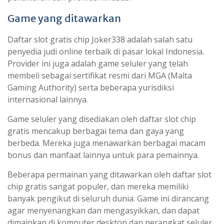
Game yang ditawarkan
Daftar slot gratis chip Joker338 adalah salah satu
penyedia judi online terbaik di pasar lokal Indonesia.
Provider ini juga adalah game seluler yang telah
membeli sebagai sertifikat resmi dari MGA (Malta
Gaming Authority) serta beberapa yurisdiksi
internasional lainnya.
Game seluler yang disediakan oleh daftar slot chip
gratis mencakup berbagai tema dan gaya yang
berbeda. Mereka juga menawarkan berbagai macam
bonus dan manfaat lainnya untuk para pemainnya.
Beberapa permainan yang ditawarkan oleh daftar slot
chip gratis sangat populer, dan mereka memiliki
banyak pengikut di seluruh dunia. Game ini dirancang
agar menyenangkan dan mengasyikkan, dan dapat
dimainkan di komputer desktop dan perangkat seluler.