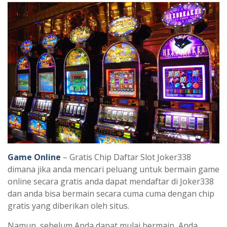
Game Online
– Gratis Chip Daftar Slot Joker338
dimana jika anda mencari peluang untuk bermain game
online secara gratis anda dapat mendaftar di Joker338
dan anda bisa bermain secara cuma cuma dengan chip
gratis yang diberikan oleh situs.
Namun, sebelum Anda dapat mulai bermain, Anda