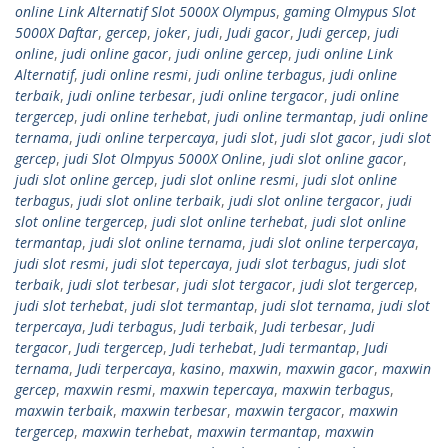
online Link Alternatif Slot 5000X Olympus
,
gaming Olmypus Slot
5000X Daftar
,
gercep
,
joker
,
judi
,
Judi gacor
,
Judi gercep
,
judi
online
,
judi online gacor
,
judi online gercep
,
judi online Link
Alternatif
,
judi online resmi
,
judi online terbagus
,
judi online
terbaik
,
judi online terbesar
,
judi online tergacor
,
judi online
tergercep
,
judi online terhebat
,
judi online termantap
,
judi online
ternama
,
judi online terpercaya
,
judi slot
,
judi slot gacor
,
judi slot
gercep
,
judi Slot Olmpyus 5000X Online
,
judi slot online gacor
,
judi slot online gercep
,
judi slot online resmi
,
judi slot online
terbagus
,
judi slot online terbaik
,
judi slot online tergacor
,
judi
slot online tergercep
,
judi slot online terhebat
,
judi slot online
termantap
,
judi slot online ternama
,
judi slot online terpercaya
,
judi slot resmi
,
judi slot tepercaya
,
judi slot terbagus
,
judi slot
terbaik
,
judi slot terbesar
,
judi slot tergacor
,
judi slot tergercep
,
judi slot terhebat
,
judi slot termantap
,
judi slot ternama
,
judi slot
terpercaya
,
Judi terbagus
,
Judi terbaik
,
Judi terbesar
,
Judi
tergacor
,
Judi tergercep
,
Judi terhebat
,
Judi termantap
,
Judi
ternama
,
Judi terpercaya
,
kasino
,
maxwin
,
maxwin gacor
,
maxwin
gercep
,
maxwin resmi
,
maxwin tepercaya
,
maxwin terbagus
,
maxwin terbaik
,
maxwin terbesar
,
maxwin tergacor
,
maxwin
tergercep
,
maxwin terhebat
,
maxwin termantap
,
maxwin