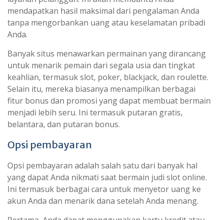
mendapatkan hasil maksimal dari pengalaman Anda
tanpa mengorbankan uang atau keselamatan pribadi
Anda.
Banyak situs menawarkan permainan yang dirancang
untuk menarik pemain dari segala usia dan tingkat
keahlian, termasuk slot, poker, blackjack, dan roulette.
Selain itu, mereka biasanya menampilkan berbagai
fitur bonus dan promosi yang dapat membuat bermain
menjadi lebih seru. Ini termasuk putaran gratis,
belantara, dan putaran bonus.
Opsi pembayaran
Opsi pembayaran adalah salah satu dari banyak hal
yang dapat Anda nikmati saat bermain judi slot online.
Ini termasuk berbagai cara untuk menyetor uang ke
akun Anda dan menarik dana setelah Anda menang.
Pertama, Anda dapat menggunakan kartu kredit atau