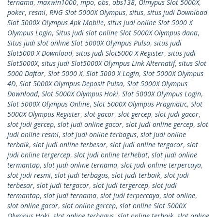
ternama
,
maxwin1000
,
mpo
,
obs
,
obs138
,
Olmypus Slot 5000X
,
poker
,
resmi
,
RNG Slot 5000X Olympus
,
situs
,
situs judi Download
Slot 5000X Olympus Apk Mobile
,
situs judi online Slot 5000 X
Olympus Login
,
Situs judi slot online Slot 5000X Olympus dana
,
Situs judi slot online Slot 5000X Olympus Pulsa
,
situs judi
Slot5000 X Download
,
situs judi Slot5000 X Register
,
situs judi
Slot5000X
,
situs judi Slot5000X Olympus Link Alternatif
,
situs Slot
5000 Daftar
,
Slot 5000 X
,
Slot 5000 X Login
,
Slot 5000X Olympus
4D
,
Slot 5000X Olympus Deposit Pulsa
,
Slot 5000X Olympus
Download
,
Slot 5000X Olympus Hoki
,
Slot 5000X Olympus Login
,
Slot 5000X Olympus Online
,
Slot 5000X Olympus Pragmatic
,
Slot
5000X Olympus Register
,
slot gacor
,
slot gercep
,
slot judi gacor
,
slot judi gercep
,
slot judi online gacor
,
slot judi online gercep
,
slot
judi online resmi
,
slot judi online terbagus
,
slot judi online
terbaik
,
slot judi online terbesar
,
slot judi online tergacor
,
slot
judi online tergercep
,
slot judi online terhebat
,
slot judi online
termantap
,
slot judi online ternama
,
slot judi online terpercaya
,
slot judi resmi
,
slot judi terbagus
,
slot judi terbaik
,
slot judi
terbesar
,
slot judi tergacor
,
slot judi tergercep
,
slot judi
termantap
,
slot judi ternama
,
slot judi terpercaya
,
slot online
,
slot online gacor
,
slot online gercep
,
slot online Slot 5000X
Olympus Hoki
,
slot online terbagus
,
slot online terbaik
,
slot online