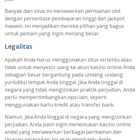
Banyak dari situs ini menawarkan permainan slot
dengan persentase pembayaran tinggi dan jackpot
maxwin. Ini menjadikan mereka pilihan yang bagus
untuk pemain yang ingin menang besar.
Legalitas
Apakah Anda harus menggunakan situs tertentu atau
tidak untuk menyetor uang ke akun kasino online Anda
sebagian besar bergantung pada undang-undang
yurisdiksi tempat Anda tinggal. Jika Anda tinggal di
negara yang tidak mengizinkan praktik perjudian, Anda
perlu mempertimbangkan opsi lain, seperti
menggunakan kartu kredit atau transfer bank.
Namun, jika Anda tinggal di negara yang mengizinkan
perjudian, Anda pasti ingin menemukan kasino online
andal yang menawarkan berbagai permainan dan
layanan pelanggan. Ini akan membantu Anda