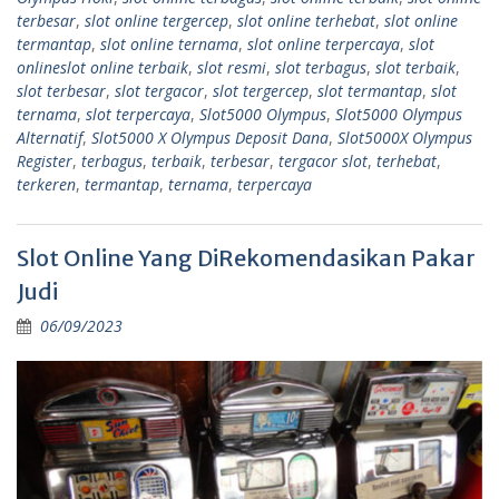
terbesar
,
slot online tergercep
,
slot online terhebat
,
slot online
termantap
,
slot online ternama
,
slot online terpercaya
,
slot
onlineslot online terbaik
,
slot resmi
,
slot terbagus
,
slot terbaik
,
slot terbesar
,
slot tergacor
,
slot tergercep
,
slot termantap
,
slot
ternama
,
slot terpercaya
,
Slot5000 Olympus
,
Slot5000 Olympus
Alternatif
,
Slot5000 X Olympus Deposit Dana
,
Slot5000X Olympus
Register
,
terbagus
,
terbaik
,
terbesar
,
tergacor slot
,
terhebat
,
terkeren
,
termantap
,
ternama
,
terpercaya
Slot Online Yang DiRekomendasikan Pakar
Judi
06/09/2023