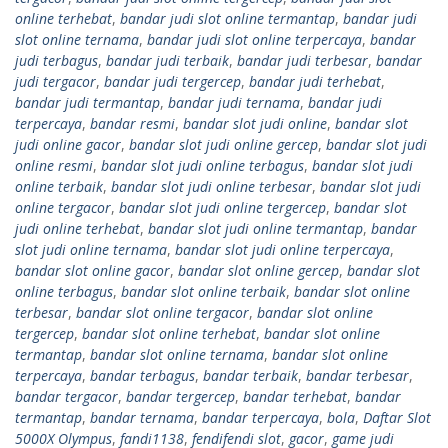
online terhebat
,
bandar judi slot online termantap
,
bandar judi
slot online ternama
,
bandar judi slot online terpercaya
,
bandar
judi terbagus
,
bandar judi terbaik
,
bandar judi terbesar
,
bandar
judi tergacor
,
bandar judi tergercep
,
bandar judi terhebat
,
bandar judi termantap
,
bandar judi ternama
,
bandar judi
terpercaya
,
bandar resmi
,
bandar slot judi online
,
bandar slot
judi online gacor
,
bandar slot judi online gercep
,
bandar slot judi
online resmi
,
bandar slot judi online terbagus
,
bandar slot judi
online terbaik
,
bandar slot judi online terbesar
,
bandar slot judi
online tergacor
,
bandar slot judi online tergercep
,
bandar slot
judi online terhebat
,
bandar slot judi online termantap
,
bandar
slot judi online ternama
,
bandar slot judi online terpercaya
,
bandar slot online gacor
,
bandar slot online gercep
,
bandar slot
online terbagus
,
bandar slot online terbaik
,
bandar slot online
terbesar
,
bandar slot online tergacor
,
bandar slot online
tergercep
,
bandar slot online terhebat
,
bandar slot online
termantap
,
bandar slot online ternama
,
bandar slot online
terpercaya
,
bandar terbagus
,
bandar terbaik
,
bandar terbesar
,
bandar tergacor
,
bandar tergercep
,
bandar terhebat
,
bandar
termantap
,
bandar ternama
,
bandar terpercaya
,
bola
,
Daftar Slot
5000X Olympus
,
fandi1138
,
fendifendi slot
,
gacor
,
game judi