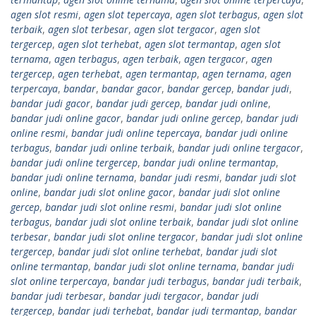
agen slot resmi
,
agen slot tepercaya
,
agen slot terbagus
,
agen slot
terbaik
,
agen slot terbesar
,
agen slot tergacor
,
agen slot
tergercep
,
agen slot terhebat
,
agen slot termantap
,
agen slot
ternama
,
agen terbagus
,
agen terbaik
,
agen tergacor
,
agen
tergercep
,
agen terhebat
,
agen termantap
,
agen ternama
,
agen
terpercaya
,
bandar
,
bandar gacor
,
bandar gercep
,
bandar judi
,
bandar judi gacor
,
bandar judi gercep
,
bandar judi online
,
bandar judi online gacor
,
bandar judi online gercep
,
bandar judi
online resmi
,
bandar judi online tepercaya
,
bandar judi online
terbagus
,
bandar judi online terbaik
,
bandar judi online tergacor
,
bandar judi online tergercep
,
bandar judi online termantap
,
bandar judi online ternama
,
bandar judi resmi
,
bandar judi slot
online
,
bandar judi slot online gacor
,
bandar judi slot online
gercep
,
bandar judi slot online resmi
,
bandar judi slot online
terbagus
,
bandar judi slot online terbaik
,
bandar judi slot online
terbesar
,
bandar judi slot online tergacor
,
bandar judi slot online
tergercep
,
bandar judi slot online terhebat
,
bandar judi slot
online termantap
,
bandar judi slot online ternama
,
bandar judi
slot online terpercaya
,
bandar judi terbagus
,
bandar judi terbaik
,
bandar judi terbesar
,
bandar judi tergacor
,
bandar judi
tergercep
,
bandar judi terhebat
,
bandar judi termantap
,
bandar