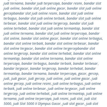
judi ternama
,
bandar judi terpercaya
,
bandar resmi
,
bandar slot
judi online
,
bandar slot judi online gacor
,
bandar slot judi online
gercepbandar slot judi online resmi
,
bandar slot judi online
terbagus
,
bandar slot judi online terbaik
,
bandar slot judi online
terbesar
,
bandar slot judi online tergercep
,
bandar slot judi
online terhebat
,
bandar slot judi online termantap
,
bandar slot
judi online ternama
,
bandar slot judi online terpercaya
,
bandar
slot online
,
bandar slot online gacor
,
bandar slot online terbagus
,
bandar slot online terbaik
,
bandar slot online terbesar
,
bandar
slot online tergacor
,
bandar slot online tergercepbandar slot
online tergercep
,
bandar slot online terhebat
,
bandar slot online
termantap
,
bandar slot online ternama
,
bandar slot online
terpercaya
,
bandar terbagus
,
bandar terbaik
,
bandar terbesar
,
bandar tergacor
,
bandar tergercep
,
bandar terhebat
,
bandar
termantap
,
bandar ternama
,
bandar terpercaya
,
gacor
,
gercep
,
judi
,
Judi gacor
,
Judi gercep
,
judi online
,
judi online gacor
,
judi
online gercep
,
judi online resmi
,
judi online terbagus
,
judi online
terbaik
,
judi online terbesar
,
judi online tergacor
,
judi online
tergercep
,
judi online terhebat
,
judi online termantap
,
judi online
ternama
,
judi online terpercaya
,
Judi resmi
,
judi slot
,
judi slot
5000
,
judi Slot 5000 X Olympus Gacor
,
judi slot gacor
,
judi slot