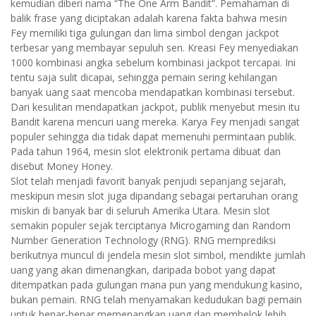
kemudian diberi nama “The One Arm Bandit”. Pemahaman di
balik frase yang diciptakan adalah karena fakta bahwa mesin
Fey memiliki tiga gulungan dan lima simbol dengan jackpot
terbesar yang membayar sepuluh sen. Kreasi Fey menyediakan
1000 kombinasi angka sebelum kombinasi jackpot tercapai. Ini
tentu saja sulit dicapai, sehingga pemain sering kehilangan
banyak uang saat mencoba mendapatkan kombinasi tersebut.
Dari kesulitan mendapatkan jackpot, publik menyebut mesin itu
Bandit karena mencuri uang mereka. Karya Fey menjadi sangat
populer sehingga dia tidak dapat memenuhi permintaan publik.
Pada tahun 1964, mesin slot elektronik pertama dibuat dan
disebut Money Honey.
Slot telah menjadi favorit banyak penjudi sepanjang sejarah,
meskipun mesin slot juga dipandang sebagai pertaruhan orang
miskin di banyak bar di seluruh Amerika Utara. Mesin slot
semakin populer sejak terciptanya Microgaming dan Random
Number Generation Technology (RNG). RNG memprediksi
berikutnya muncul di jendela mesin slot simbol, mendikte jumlah
uang yang akan dimenangkan, daripada bobot yang dapat
ditempatkan pada gulungan mana pun yang mendukung kasino,
bukan pemain. RNG telah menyamakan kedudukan bagi pemain
untuk benar-benar memenangkan uang dan membelok lebih