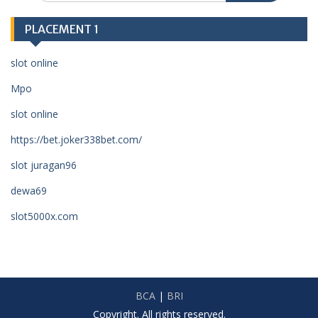
PLACEMENT 1
slot online
Mpo
slot online
https://bet.joker338bet.com/
slot juragan96
dewa69
slot5000x.com
BCA
|
BRI
Copyright. All rights reserved.