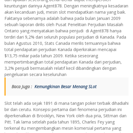
keuntungan darinya Agent878. Dengan meningkatnya kesadaran
akan kecanduan judi, mesin slot mendapatkan nama yang baik.
Faktanya sebenarnya adalah bahwa pada bulan Januari 2009
sebuah laporan dirilis oleh Pusat Penelitian Perjudian Masalah
Ontario yang menyatakan bahwa penjudi di Agent878 hanya
terdiri dari 9,2% dari seluruh populasi perjudian di Kanada. Pada
bulan Agustus 2010, Stats Canada merilis temuannya bahwa
total pendapatan perjudian Kanada diperkirakan mencapai
$13,75 miliar pada tahun 2009. Ketika seseorang
mempertimbangkan total pendapatan Kanada dari perjudian,
3,2% penjudi bermasalah relatif kecil dibandingkan dengan
pengeluaran secara keseluruhan
Baca Juga :
Kemungkinan Besar Menang SLot
Slot telah ada sejak 1891 di mana tangan poker terbaik dihadiahi
bir dan cerutu. Konsepsi pertama dari fenomena perjudian ini
diperkenalkan di Brooklyn, New York oleh dua pria, Sittman dan
Pitt. Tak lama setelah pada tahun 1895, Charles Fey yang
terkenal itu mengembangkan mesin komersial pertama yang