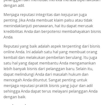
dengan adil.
Menjaga reputasi integritas dan kejujuran juga
penting. Jika Anda membuat klaim palsu atau tidak
menindaklanjuti penawaran, hal itu dapat merusak
kredibilitas Anda dan berpotensi membahayakan bisnis
Anda.
Reputasi yang baik adalah aspek terpenting dari bisnis
online Anda. Ini adalah satu hal yang membuat orang
kembali dan melakukan pembelian berulang. Itu juga
satu hal yang dapat membantu Anda mengamankan
lebih banyak bisnis dari pelanggan baru. Selain itu,
dapat melindungi Anda dari masalah hukum dan
mencegah Anda dituntut. Sangat penting untuk
menjaga reputasi praktik bisnis yang jujur dan adil
sehingga Anda dapat terus melayani pelanggan Anda
dengan baik.