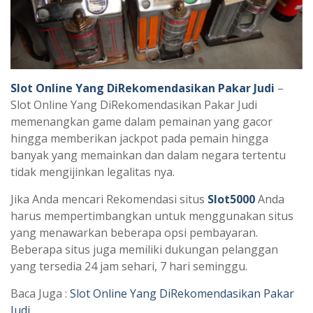
Slot Online Yang DiRekomendasikan Pakar Judi
–
Slot Online Yang DiRekomendasikan Pakar Judi
memenangkan game dalam pemainan yang gacor
hingga memberikan jackpot pada pemain hingga
banyak yang memainkan dan dalam negara tertentu
tidak mengijinkan legalitas nya.
Jika Anda mencari Rekomendasi situs
Slot5000
Anda
harus mempertimbangkan untuk menggunakan situs
yang menawarkan beberapa opsi pembayaran.
Beberapa situs juga memiliki dukungan pelanggan
yang tersedia 24 jam sehari, 7 hari seminggu.
Baca Juga :
Slot Online Yang DiRekomendasikan Pakar
Judi