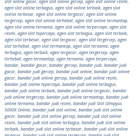
slot online gacor
,
agen slot online gercep
,
agen slot online resmi
,
agen slot online terbagus
,
agen slot online terbaik
,
agen slot
online terbesar
,
agen slot online tergacor
,
agen slot online
tergercep
,
agen slot online terhebat
,
agen slot online termantap
,
agen slot online ternama
,
agen slot online terpercaya
,
agen slot
resmi
,
agen slot tepercaya
,
agen slot terbagus
,
agen slot terbaik
,
agen slot terbesar
,
agen slot tergacor
,
agen slot tergercep
,
agen
slot terhebat
,
agen slot termantap
,
agen slot ternama
,
agen
terbagus
,
agen terbaik
,
agen tergacor
,
agen tergercep
,
agen
terhebat
,
agen termantap
,
agen ternama
,
agen terpercaya
,
bandar
,
bandar gacor
,
bandar gercep
,
bandar judi
,
bandar judi
gacor
,
bandar judi gercep
,
bandar judi online
,
bandar judi online
gacor
,
bandar judi online gercep
,
bandar judi online resmi
,
bandar judi online tepercaya
,
bandar judi online terbagus
,
bandar judi online terbaik
,
bandar judi online tergacor
,
bandar
judi online tergercep
,
bandar judi online termantap
,
bandar judi
online ternama
,
bandar judi resmi
,
bandar judi Slot Olmpyus
5000X Online
,
bandar judi slot online
,
bandar judi slot online
gacor
,
bandar judi slot online gercep
,
bandar judi slot online
resmi
,
bandar judi slot online terbagus
,
bandar judi slot online
terbaik
,
bandar judi slot online terbesar
,
bandar judi slot online
tergacor
,
bandar judi slot online tergercep
,
bandar judi slot