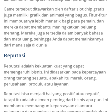
Game tersebut ditawarkan oleh daftar slot chip gratis
juga memiliki grafik dan animasi yang bagus. Fitur-fitur
ini membuatnya lebih menarik bagi para pemain, dan
mereka dapat membantu meningkatkan peluang
menang. Mereka juga tersedia dalam banyak bahasa
dan mata uang, sehingga Anda dapat memainkannya
dari mana saja di dunia.
Reputasi
Reputasi adalah kekuatan kuat yang dapat
memengaruhi bisnis. Ini didasarkan pada kepercayaan
orang tentang sesuatu, apakah itu merek, orang,
perusahaan, produk, atau layanan.
Reputasi bisa menjadi hal yang positif atau negatif,
tetapi itu adalah elemen penting dari bisnis apa pun. Ini
membantu membangun kepercayaan di antara
pelanggan dan membuat mereka merasa diperlakukan