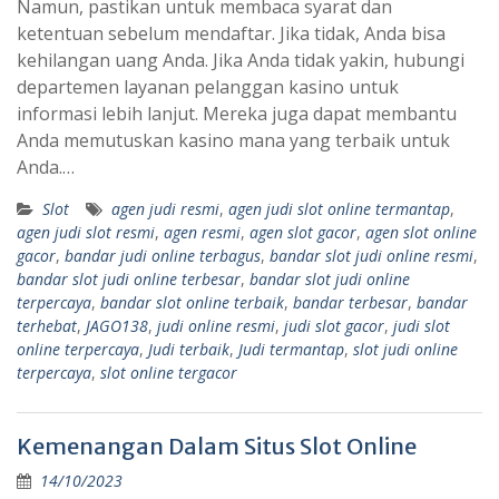
Namun, pastikan untuk membaca syarat dan
ketentuan sebelum mendaftar. Jika tidak, Anda bisa
kehilangan uang Anda. Jika Anda tidak yakin, hubungi
departemen layanan pelanggan kasino untuk
informasi lebih lanjut. Mereka juga dapat membantu
Anda memutuskan kasino mana yang terbaik untuk
Anda.…
Slot
agen judi resmi
,
agen judi slot online termantap
,
agen judi slot resmi
,
agen resmi
,
agen slot gacor
,
agen slot online
gacor
,
bandar judi online terbagus
,
bandar slot judi online resmi
,
bandar slot judi online terbesar
,
bandar slot judi online
terpercaya
,
bandar slot online terbaik
,
bandar terbesar
,
bandar
terhebat
,
JAGO138
,
judi online resmi
,
judi slot gacor
,
judi slot
online terpercaya
,
Judi terbaik
,
Judi termantap
,
slot judi online
terpercaya
,
slot online tergacor
Kemenangan Dalam Situs Slot Online
14/10/2023