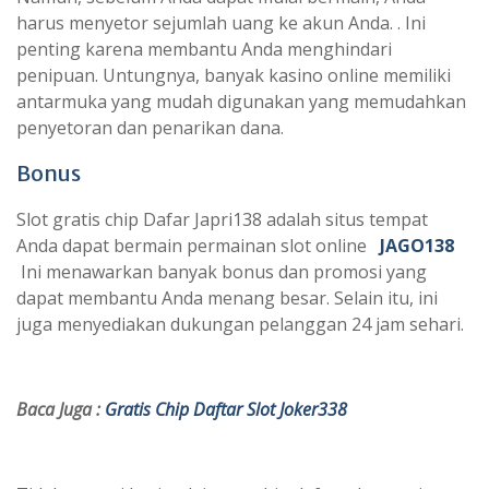
harus menyetor sejumlah uang ke akun Anda. . Ini
penting karena membantu Anda menghindari
penipuan. Untungnya, banyak kasino online memiliki
antarmuka yang mudah digunakan yang memudahkan
penyetoran dan penarikan dana.
Bonus
Slot gratis chip Dafar Japri138 adalah situs tempat
Anda dapat bermain permainan slot online
JAGO138
Ini menawarkan banyak bonus dan promosi yang
dapat membantu Anda menang besar. Selain itu, ini
juga menyediakan dukungan pelanggan 24 jam sehari.
Baca Juga :
Gratis Chip Daftar Slot Joker338