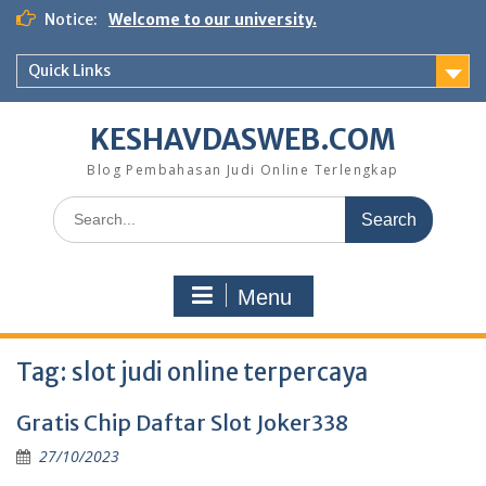
Skip
Notice:
Welcome to our university.
to
content
Quick Links
KESHAVDASWEB.COM
Blog Pembahasan Judi Online Terlengkap
Search
for:
Menu
Tag:
slot judi online terpercaya
Gratis Chip Daftar Slot Joker338
27/10/2023