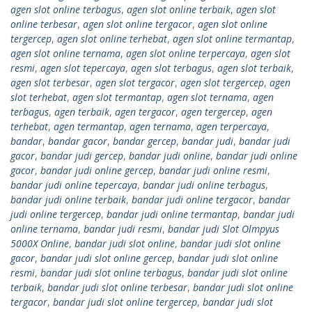
agen slot online terbagus
,
agen slot online terbaik
,
agen slot
online terbesar
,
agen slot online tergacor
,
agen slot online
tergercep
,
agen slot online terhebat
,
agen slot online termantap
,
agen slot online ternama
,
agen slot online terpercaya
,
agen slot
resmi
,
agen slot tepercaya
,
agen slot terbagus
,
agen slot terbaik
,
agen slot terbesar
,
agen slot tergacor
,
agen slot tergercep
,
agen
slot terhebat
,
agen slot termantap
,
agen slot ternama
,
agen
terbagus
,
agen terbaik
,
agen tergacor
,
agen tergercep
,
agen
terhebat
,
agen termantap
,
agen ternama
,
agen terpercaya
,
bandar
,
bandar gacor
,
bandar gercep
,
bandar judi
,
bandar judi
gacor
,
bandar judi gercep
,
bandar judi online
,
bandar judi online
gacor
,
bandar judi online gercep
,
bandar judi online resmi
,
bandar judi online tepercaya
,
bandar judi online terbagus
,
bandar judi online terbaik
,
bandar judi online tergacor
,
bandar
judi online tergercep
,
bandar judi online termantap
,
bandar judi
online ternama
,
bandar judi resmi
,
bandar judi Slot Olmpyus
5000X Online
,
bandar judi slot online
,
bandar judi slot online
gacor
,
bandar judi slot online gercep
,
bandar judi slot online
resmi
,
bandar judi slot online terbagus
,
bandar judi slot online
terbaik
,
bandar judi slot online terbesar
,
bandar judi slot online
tergacor
,
bandar judi slot online tergercep
,
bandar judi slot