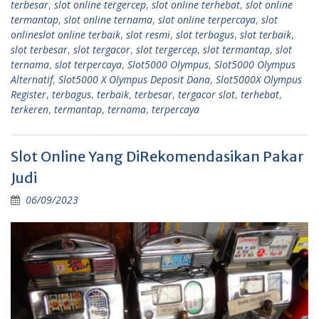
terbesar
,
slot online tergercep
,
slot online terhebat
,
slot online
termantap
,
slot online ternama
,
slot online terpercaya
,
slot
onlineslot online terbaik
,
slot resmi
,
slot terbagus
,
slot terbaik
,
slot terbesar
,
slot tergacor
,
slot tergercep
,
slot termantap
,
slot
ternama
,
slot terpercaya
,
Slot5000 Olympus
,
Slot5000 Olympus
Alternatif
,
Slot5000 X Olympus Deposit Dana
,
Slot5000X Olympus
Register
,
terbagus
,
terbaik
,
terbesar
,
tergacor slot
,
terhebat
,
terkeren
,
termantap
,
ternama
,
terpercaya
Slot Online Yang DiRekomendasikan Pakar
Judi
06/09/2023