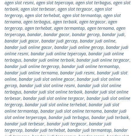
agen slot resmi
,
agen slot tepercaya
,
agen slot terbagus
,
agen slot
terbaik
,
agen slot terbesar
,
agen slot tergacor
,
agen slot
tergercep
,
agen slot terhebat
,
agen slot termantap
,
agen slot
ternama
,
agen terbagus
,
agen terbaik
,
agen tergacor
,
agen
tergercep
,
agen terhebat
,
agen termantap
,
agen ternama
,
agen
terpercaya
,
bandar
,
bandar gacor
,
bandar gercep
,
bandar judi
,
bandar judi gacor
,
bandar judi gercep
,
bandar judi online
,
bandar judi online gacor
,
bandar judi online gercep
,
bandar judi
online resmi
,
bandar judi online tepercaya
,
bandar judi online
terbagus
,
bandar judi online terbaik
,
bandar judi online tergacor
,
bandar judi online tergercep
,
bandar judi online termantap
,
bandar judi online ternama
,
bandar judi resmi
,
bandar judi slot
online
,
bandar judi slot online gacor
,
bandar judi slot online
gercep
,
bandar judi slot online resmi
,
bandar judi slot online
terbagus
,
bandar judi slot online terbaik
,
bandar judi slot online
terbesar
,
bandar judi slot online tergacor
,
bandar judi slot online
tergercep
,
bandar judi slot online terhebat
,
bandar judi slot
online termantap
,
bandar judi slot online ternama
,
bandar judi
slot online terpercaya
,
bandar judi terbagus
,
bandar judi terbaik
,
bandar judi terbesar
,
bandar judi tergacor
,
bandar judi
tergercep
,
bandar judi terhebat
,
bandar judi termantap
,
bandar