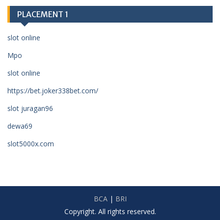
PLACEMENT 1
slot online
Mpo
slot online
https://bet.joker338bet.com/
slot juragan96
dewa69
slot5000x.com
BCA
|
BRI
Copyright. All rights reserved.