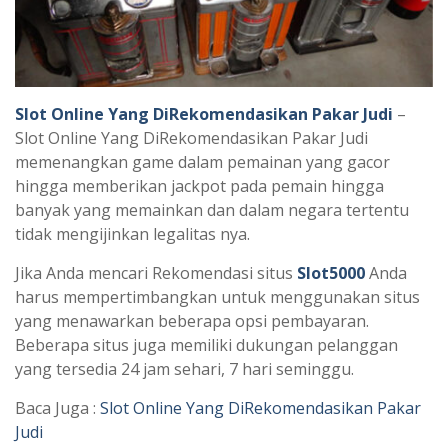
Slot Online Yang DiRekomendasikan Pakar Judi
–
Slot Online Yang DiRekomendasikan Pakar Judi
memenangkan game dalam pemainan yang gacor
hingga memberikan jackpot pada pemain hingga
banyak yang memainkan dan dalam negara tertentu
tidak mengijinkan legalitas nya.
Jika Anda mencari Rekomendasi situs
Slot5000
Anda
harus mempertimbangkan untuk menggunakan situs
yang menawarkan beberapa opsi pembayaran.
Beberapa situs juga memiliki dukungan pelanggan
yang tersedia 24 jam sehari, 7 hari seminggu.
Baca Juga :
Slot Online Yang DiRekomendasikan Pakar
Judi