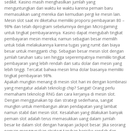
sedikit. Kasino masih menghasilkan jumlah yang
menguntungkan dari waktu ke waktu karena pemain baru
memasukkan uang mereka dan kemudian pergi ke mesin lain.
Mesin slot saat ini diketahui memiliki proporsi pembayaran 80 –
98% dan telah diprogram sebelumnya dengan Microgaming
untuk tingkat pembayarannya. Kasino dapat mengubah tingkat
pembayaran mesin mereka; namun sebagian besar memilih
untuk tidak melakukannya karena tugas yang rumit dan biaya
besar untuk mengganti chip. Sebagian besar mesin slot dengan
jumlah taruhan satu sen hingga seperempatnya memiliki tingkat
pembayaran yang lebih rendah dari satu dolar dan mesin yang
lebih tinggi. Tercatat bahwa mesin lima dolar biasanya memiliki
tingkat pembayaran 98%.
Apakah mungkin menang di mesin slot hari ini dengan kombinasi
yang mengatur adalah teknologi chip? Sangat! Orang perlu
memahami teknologi RNG dan cara kerjanya di mesin slot.
Dengan menggunakan tip dan strategi sederhana, sangat
mungkin untuk membangun aliran pendapatan yang lambat
namun stabil dari mesin slot. Kesalahan yang dilakukan banyak
pemain slot adalah terus memasukkan uang dalam jumlah
besar ke dalam slot dengan harapan jackpot besar. Jika seorang
pemain menggunakan strategi taruhan berisiko rendah dan