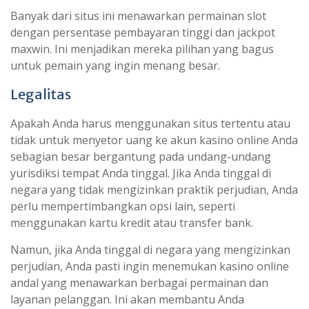
Banyak dari situs ini menawarkan permainan slot
dengan persentase pembayaran tinggi dan jackpot
maxwin. Ini menjadikan mereka pilihan yang bagus
untuk pemain yang ingin menang besar.
Legalitas
Apakah Anda harus menggunakan situs tertentu atau
tidak untuk menyetor uang ke akun kasino online Anda
sebagian besar bergantung pada undang-undang
yurisdiksi tempat Anda tinggal. Jika Anda tinggal di
negara yang tidak mengizinkan praktik perjudian, Anda
perlu mempertimbangkan opsi lain, seperti
menggunakan kartu kredit atau transfer bank.
Namun, jika Anda tinggal di negara yang mengizinkan
perjudian, Anda pasti ingin menemukan kasino online
andal yang menawarkan berbagai permainan dan
layanan pelanggan. Ini akan membantu Anda