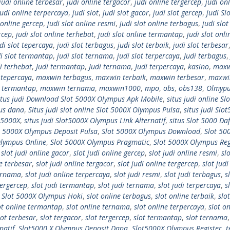
judi online terbesar
,
judi online tergacor
,
judi online tergercep
,
judi on
judi online terpercaya
,
judi slot
,
judi slot gacor
,
judi slot gercep
,
judi Sl
 online gercep
,
judi slot online resmi
,
judi slot online terbagus
,
judi slot
rcep
,
judi slot online terhebat
,
judi slot online termantap
,
judi slot onli
di slot tepercaya
,
judi slot terbagus
,
judi slot terbaik
,
judi slot terbesar
di slot termantap
,
judi slot ternama
,
judi slot terpercaya
,
Judi terbagus
i terhebat
,
Judi termantap
,
Judi ternama
,
Judi terpercaya
,
kasino
,
maxw
tepercaya
,
maxwin terbagus
,
maxwin terbaik
,
maxwin terbesar
,
maxwi
 termantap
,
maxwin ternama
,
maxwin1000
,
mpo
,
obs
,
obs138
,
Olmypu
itus judi Download Slot 5000X Olympus Apk Mobile
,
situs judi online Sl
pus dana
,
Situs judi slot online Slot 5000X Olympus Pulsa
,
situs judi Slo
ot5000X
,
situs judi Slot5000X Olympus Link Alternatif
,
situs Slot 5000 Da
t 5000X Olympus Deposit Pulsa
,
Slot 5000X Olympus Download
,
Slot 50
Olympus Online
,
Slot 5000X Olympus Pragmatic
,
Slot 5000X Olympus Reg
,
slot judi online gacor
,
slot judi online gercep
,
slot judi online resmi
,
slo
ne terbesar
,
slot judi online tergacor
,
slot judi online tergercep
,
slot judi
ternama
,
slot judi online terpercaya
,
slot judi resmi
,
slot judi terbagus
,
s
tergercep
,
slot judi termantap
,
slot judi ternama
,
slot judi terpercaya
,
s
e Slot 5000X Olympus Hoki
,
slot online terbagus
,
slot online terbaik
,
slo
ot online termantap
,
slot online ternama
,
slot online terpercaya
,
slot on
lot terbesar
,
slot tergacor
,
slot tergercep
,
slot termantap
,
slot ternama
natif
,
Slot5000 X Olympus Deposit Dana
,
Slot5000X Olympus Register
,
t