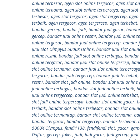
online terbesar
,
agen slot online tergacor
,
agen slot on
online ternama
,
agen slot online terpercaya
,
agen slot
terbesar
,
agen slot tergacor
,
agen slot tergercep
,
agen 
terbaik
,
agen tergacor
,
agen tergercep
,
agen terhebat
,
bandar gercep
,
bandar judi
,
bandar judi gacor
,
bandar
gercep
,
bandar judi online resmi
,
bandar judi online t
online tergacor
,
bandar judi online tergercep
,
bandar j
judi Slot Olmpyus 5000X Online
,
bandar judi slot onlin
online resmi
,
bandar judi slot online terbagus
,
bandar 
online tergacor
,
bandar judi slot online tergercep
,
band
slot online ternama
,
bandar judi slot online terpercay
tergacor
,
bandar judi tergercep
,
bandar judi terhebat
,
resmi
,
bandar slot judi online
,
bandar slot judi online
judi online terbagus
,
bandar slot judi online terbaik
,
b
judi online tergercep
,
bandar slot judi online terhebat
slot judi online terpercaya
,
bandar slot online gacor
,
b
terbaik
,
bandar slot online terbesar
,
bandar slot onlin
slot online termantap
,
bandar slot online ternama
,
ba
bandar tergacor
,
bandar tergercep
,
bandar terhebat
,
5000X Olympus
,
fandi1138
,
fendifendi slot
,
gacor
,
game
Daftar
,
gercep
,
joker
,
judi
,
Judi gacor
,
Judi gercep
,
judi