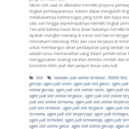
Mesin slot saat ini diketahui memiliki proporsi pe
tingkat pembayarannya. Kasino dapat mengubah ting
melakukannya karena tugas yang rumit dan biaya bes
satu sen hingga seperempatnya memiliki tingkat pemba
Tercatat bahwa mesin lima dolar biasanya memiliki 
Apakah mungkin menang di mesin slot hari ini dengan
memahami teknologi RNG dan cara kerjanya di mesin
untuk membangun aliran pendapatan yang lambat namu
adalah terus memasukkan uang dalam jumlah besar k
menggunakan strategi taruhan berisiko rendah dan
konsisten lebih jauh dari jackpot besar satu kali.
…
Slot
\bandar judi online terbesar
,
5000X Slot
gercep
,
agen judi resmi
,
agen judi slot gacor
,
agen judi
online gercep
,
agen judi slot online resmi
,
agen judi sl
agen judi slot online tergacor
,
agen judi slot online te
judi slot online ternama
,
agen judi slot online terperc
judi slot terbesar
,
agen judi slot tergacor
,
agen judi sl
ternama
,
agen judi slot terpercaya
,
agen judi terbagus
agen judi terhebat
,
agen judi termantap
,
agen judi te
agen slot online gacor
,
agen slot online gercep
,
agen sl