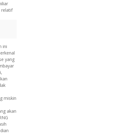
liar
elatif
 ini
terkenal
se yang
embayar
i,
tkan
dak
g miskin
ang akan
 RNG
sih
dian