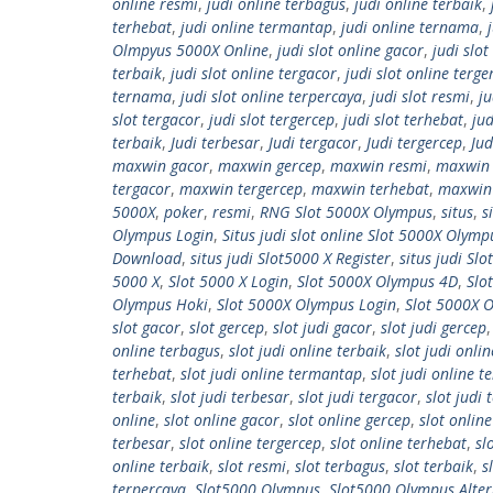
online resmi
,
judi online terbagus
,
judi online terbaik
,
terhebat
,
judi online termantap
,
judi online ternama
,
Olmpyus 5000X Online
,
judi slot online gacor
,
judi slot
terbaik
,
judi slot online tergacor
,
judi slot online terge
ternama
,
judi slot online terpercaya
,
judi slot resmi
,
ju
slot tergacor
,
judi slot tergercep
,
judi slot terhebat
,
ju
terbaik
,
Judi terbesar
,
Judi tergacor
,
Judi tergercep
,
Jud
maxwin gacor
,
maxwin gercep
,
maxwin resmi
,
maxwin 
tergacor
,
maxwin tergercep
,
maxwin terhebat
,
maxwin
5000X
,
poker
,
resmi
,
RNG Slot 5000X Olympus
,
situs
,
s
Olympus Login
,
Situs judi slot online Slot 5000X Olym
Download
,
situs judi Slot5000 X Register
,
situs judi Sl
5000 X
,
Slot 5000 X Login
,
Slot 5000X Olympus 4D
,
Slo
Olympus Hoki
,
Slot 5000X Olympus Login
,
Slot 5000X 
slot gacor
,
slot gercep
,
slot judi gacor
,
slot judi gercep
online terbagus
,
slot judi online terbaik
,
slot judi onli
terhebat
,
slot judi online termantap
,
slot judi online 
terbaik
,
slot judi terbesar
,
slot judi tergacor
,
slot judi 
online
,
slot online gacor
,
slot online gercep
,
slot onlin
terbesar
,
slot online tergercep
,
slot online terhebat
,
sl
online terbaik
,
slot resmi
,
slot terbagus
,
slot terbaik
,
s
terpercaya
,
Slot5000 Olympus
,
Slot5000 Olympus Alter