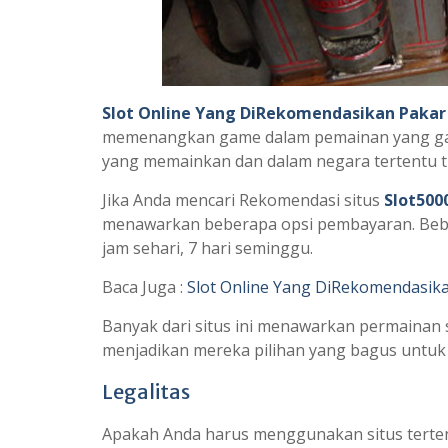
Slot Online Yang DiRekomendasikan Pakar 
memenangkan game dalam pemainan yang gac
yang memainkan dan dalam negara tertentu tid
Jika Anda mencari Rekomendasi situs
Slot500
menawarkan beberapa opsi pembayaran. Beber
jam sehari, 7 hari seminggu.
Baca Juga :
Slot Online Yang DiRekomendasika
Banyak dari situs ini menawarkan permainan 
menjadikan mereka pilihan yang bagus untuk
Legalitas
Apakah Anda harus menggunakan situs terten