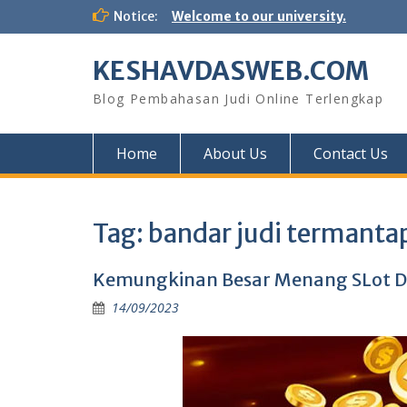
Skip
Notice:
Welcome to our university.
to
content
KESHAVDASWEB.COM
Blog Pembahasan Judi Online Terlengkap
Home
About Us
Contact Us
Tag:
bandar judi termanta
Kemungkinan Besar Menang SLot Di
14/09/2023