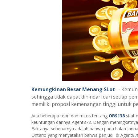
Kemungkinan Besar Menang SLot
– Kemung
sehingga tidak dapat dihindari dari setiap p
memiliki proposi kemenangan tinggi untuk p
Ada beberapa teori dan mitos tentang
OBS138
sifat
keuntungan darinya Agent878. Dengan meningkatnya 
Faktanya sebenarnya adalah bahwa pada bulan Januari
Ontario yang menyatakan bahwa penjudi di Agent878 h