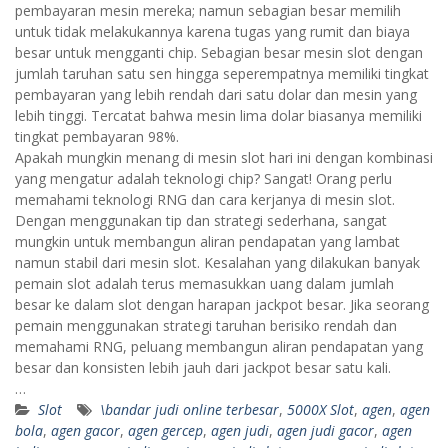
pembayaran mesin mereka; namun sebagian besar memilih
untuk tidak melakukannya karena tugas yang rumit dan biaya
besar untuk mengganti chip. Sebagian besar mesin slot dengan
jumlah taruhan satu sen hingga seperempatnya memiliki tingkat
pembayaran yang lebih rendah dari satu dolar dan mesin yang
lebih tinggi. Tercatat bahwa mesin lima dolar biasanya memiliki
tingkat pembayaran 98%.
Apakah mungkin menang di mesin slot hari ini dengan kombinasi
yang mengatur adalah teknologi chip? Sangat! Orang perlu
memahami teknologi RNG dan cara kerjanya di mesin slot.
Dengan menggunakan tip dan strategi sederhana, sangat
mungkin untuk membangun aliran pendapatan yang lambat
namun stabil dari mesin slot. Kesalahan yang dilakukan banyak
pemain slot adalah terus memasukkan uang dalam jumlah
besar ke dalam slot dengan harapan jackpot besar. Jika seorang
pemain menggunakan strategi taruhan berisiko rendah dan
memahami RNG, peluang membangun aliran pendapatan yang
besar dan konsisten lebih jauh dari jackpot besar satu kali.
…
Slot
\bandar judi online terbesar
,
5000X Slot
,
agen
,
agen
bola
,
agen gacor
,
agen gercep
,
agen judi
,
agen judi gacor
,
agen