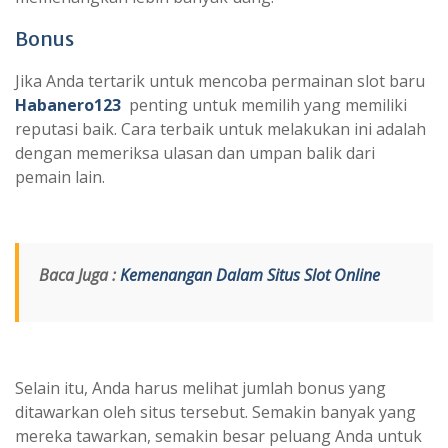
Bonus
Jika Anda tertarik untuk mencoba permainan slot baru
Habanero123
penting untuk memilih yang memiliki
reputasi baik. Cara terbaik untuk melakukan ini adalah
dengan memeriksa ulasan dan umpan balik dari
pemain lain.
Baca Juga :
Kemenangan Dalam Situs Slot Online
Selain itu, Anda harus melihat jumlah bonus yang
ditawarkan oleh situs tersebut. Semakin banyak yang
mereka tawarkan, semakin besar peluang Anda untuk