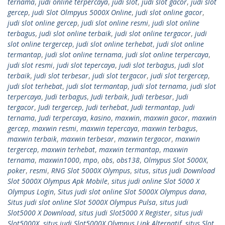
ternama
,
judi online terpercaya
,
judi slot
,
judi slot gacor
,
judi slot
gercep
,
judi Slot Olmpyus 5000X Online
,
judi slot online gacor
,
judi slot online gercep
,
judi slot online resmi
,
judi slot online
terbagus
,
judi slot online terbaik
,
judi slot online tergacor
,
judi
slot online tergercep
,
judi slot online terhebat
,
judi slot online
termantap
,
judi slot online ternama
,
judi slot online terpercaya
,
judi slot resmi
,
judi slot tepercaya
,
judi slot terbagus
,
judi slot
terbaik
,
judi slot terbesar
,
judi slot tergacor
,
judi slot tergercep
,
judi slot terhebat
,
judi slot termantap
,
judi slot ternama
,
judi slot
terpercaya
,
Judi terbagus
,
Judi terbaik
,
Judi terbesar
,
Judi
tergacor
,
Judi tergercep
,
Judi terhebat
,
Judi termantap
,
Judi
ternama
,
Judi terpercaya
,
kasino
,
maxwin
,
maxwin gacor
,
maxwin
gercep
,
maxwin resmi
,
maxwin tepercaya
,
maxwin terbagus
,
maxwin terbaik
,
maxwin terbesar
,
maxwin tergacor
,
maxwin
tergercep
,
maxwin terhebat
,
maxwin termantap
,
maxwin
ternama
,
maxwin1000
,
mpo
,
obs
,
obs138
,
Olmypus Slot 5000X
,
poker
,
resmi
,
RNG Slot 5000X Olympus
,
situs
,
situs judi Download
Slot 5000X Olympus Apk Mobile
,
situs judi online Slot 5000 X
Olympus Login
,
Situs judi slot online Slot 5000X Olympus dana
,
Situs judi slot online Slot 5000X Olympus Pulsa
,
situs judi
Slot5000 X Download
,
situs judi Slot5000 X Register
,
situs judi
Slot5000X
,
situs judi Slot5000X Olympus Link Alternatif
,
situs Slot