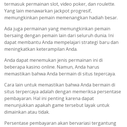
termasuk permainan slot, video poker, dan roulette.
Yang lain menawarkan jackpot progresif,
memungkinkan pemain memenangkan hadiah besar.
Ada juga permainan yang memungkinkan pemain
bersaing dengan pemain lain dari seluruh dunia. Ini
dapat membantu Anda mempelajari strategi baru dan
meningkatkan keterampilan Anda.
Anda dapat menemukan jenis permainan ini di
beberapa kasino online. Namun, Anda harus
memastikan bahwa Anda bermain di situs tepercaya.
Cara lain untuk memastikan bahwa Anda bermain di
situs terpercaya adalah dengan memeriksa persentase
pembayaran. Hal ini penting karena dapat
menunjukkan apakah game tersebut layak untuk
dimainkan atau tidak.
Persentase pembayaran akan bervariasi tergantung