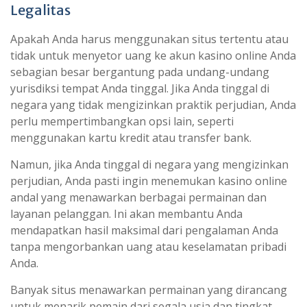
Legalitas
Apakah Anda harus menggunakan situs tertentu atau
tidak untuk menyetor uang ke akun kasino online Anda
sebagian besar bergantung pada undang-undang
yurisdiksi tempat Anda tinggal. Jika Anda tinggal di
negara yang tidak mengizinkan praktik perjudian, Anda
perlu mempertimbangkan opsi lain, seperti
menggunakan kartu kredit atau transfer bank.
Namun, jika Anda tinggal di negara yang mengizinkan
perjudian, Anda pasti ingin menemukan kasino online
andal yang menawarkan berbagai permainan dan
layanan pelanggan. Ini akan membantu Anda
mendapatkan hasil maksimal dari pengalaman Anda
tanpa mengorbankan uang atau keselamatan pribadi
Anda.
Banyak situs menawarkan permainan yang dirancang
untuk menarik pemain dari segala usia dan tingkat