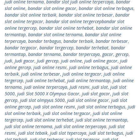
judi online ternama
,
bandar slot judi online terpercaya
,
bandar
slot online
,
bandar slot online gacor
,
bandar slot online terbagus
,
bandar slot online terbaik
,
bandar slot online terbesar
,
bandar
slot online tergacor
,
bandar slot online tergercepbandar slot
online tergercep
,
bandar slot online terhebat
,
bandar slot online
termantap
,
bandar slot online ternama
,
bandar slot online
terpercaya
,
bandar terbagus
,
bandar terbaik
,
bandar terbesar
,
bandar tergacor
,
bandar tergercep
,
bandar terhebat
,
bandar
termantap
,
bandar ternama
,
bandar terpercaya
,
gacor
,
gercep
,
judi
,
Judi gacor
,
Judi gercep
,
judi online
,
judi online gacor
,
judi
online gercep
,
judi online resmi
,
judi online terbagus
,
judi online
terbaik
,
judi online terbesar
,
judi online tergacor
,
judi online
tergercep
,
judi online terhebat
,
judi online termantap
,
judi online
ternama
,
judi online terpercaya
,
Judi resmi
,
judi slot
,
judi slot
5000
,
judi Slot 5000 X Olympus Gacor
,
judi slot gacor
,
judi slot
gercep
,
judi slot olmpyus 5000
,
judi slot online gacor
,
judi slot
online gercep
,
judi slot online resmi
,
judi slot online terbagus
,
judi
slot online terbaik
,
judi slot online tergacor
,
judi slot online
tergercep
,
judi slot online terhebat
,
judi slot online termantap
,
judi slot online ternama
,
judi slot online terpercaya
,
judi slot
resmi
,
judi slot tebaik
,
judi slot tepercaya
,
judi slot terbagus
,
judi
slot terbaik
,
judi slot terbesar
,
judi slot tergacor
,
judi slot