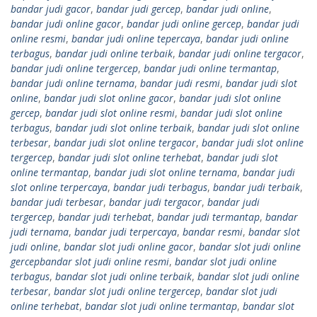
bandar judi gacor
,
bandar judi gercep
,
bandar judi online
,
bandar judi online gacor
,
bandar judi online gercep
,
bandar judi
online resmi
,
bandar judi online tepercaya
,
bandar judi online
terbagus
,
bandar judi online terbaik
,
bandar judi online tergacor
,
bandar judi online tergercep
,
bandar judi online termantap
,
bandar judi online ternama
,
bandar judi resmi
,
bandar judi slot
online
,
bandar judi slot online gacor
,
bandar judi slot online
gercep
,
bandar judi slot online resmi
,
bandar judi slot online
terbagus
,
bandar judi slot online terbaik
,
bandar judi slot online
terbesar
,
bandar judi slot online tergacor
,
bandar judi slot online
tergercep
,
bandar judi slot online terhebat
,
bandar judi slot
online termantap
,
bandar judi slot online ternama
,
bandar judi
slot online terpercaya
,
bandar judi terbagus
,
bandar judi terbaik
,
bandar judi terbesar
,
bandar judi tergacor
,
bandar judi
tergercep
,
bandar judi terhebat
,
bandar judi termantap
,
bandar
judi ternama
,
bandar judi terpercaya
,
bandar resmi
,
bandar slot
judi online
,
bandar slot judi online gacor
,
bandar slot judi online
gercepbandar slot judi online resmi
,
bandar slot judi online
terbagus
,
bandar slot judi online terbaik
,
bandar slot judi online
terbesar
,
bandar slot judi online tergercep
,
bandar slot judi
online terhebat
,
bandar slot judi online termantap
,
bandar slot