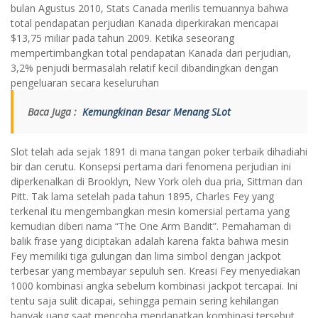
bulan Agustus 2010, Stats Canada merilis temuannya bahwa
total pendapatan perjudian Kanada diperkirakan mencapai
$13,75 miliar pada tahun 2009. Ketika seseorang
mempertimbangkan total pendapatan Kanada dari perjudian,
3,2% penjudi bermasalah relatif kecil dibandingkan dengan
pengeluaran secara keseluruhan
Baca Juga :
Kemungkinan Besar Menang SLot
Slot telah ada sejak 1891 di mana tangan poker terbaik dihadiahi
bir dan cerutu. Konsepsi pertama dari fenomena perjudian ini
diperkenalkan di Brooklyn, New York oleh dua pria, Sittman dan
Pitt. Tak lama setelah pada tahun 1895, Charles Fey yang
terkenal itu mengembangkan mesin komersial pertama yang
kemudian diberi nama “The One Arm Bandit”. Pemahaman di
balik frase yang diciptakan adalah karena fakta bahwa mesin
Fey memiliki tiga gulungan dan lima simbol dengan jackpot
terbesar yang membayar sepuluh sen. Kreasi Fey menyediakan
1000 kombinasi angka sebelum kombinasi jackpot tercapai. Ini
tentu saja sulit dicapai, sehingga pemain sering kehilangan
banyak uang saat mencoba mendapatkan kombinasi tersebut.