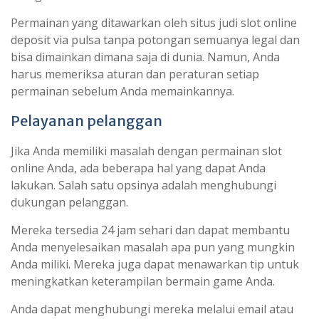
Permainan yang ditawarkan oleh situs judi slot online
deposit via pulsa tanpa potongan semuanya legal dan
bisa dimainkan dimana saja di dunia. Namun, Anda
harus memeriksa aturan dan peraturan setiap
permainan sebelum Anda memainkannya.
Pelayanan pelanggan
Jika Anda memiliki masalah dengan permainan slot
online Anda, ada beberapa hal yang dapat Anda
lakukan. Salah satu opsinya adalah menghubungi
dukungan pelanggan.
Mereka tersedia 24 jam sehari dan dapat membantu
Anda menyelesaikan masalah apa pun yang mungkin
Anda miliki. Mereka juga dapat menawarkan tip untuk
meningkatkan keterampilan bermain game Anda.
Anda dapat menghubungi mereka melalui email atau