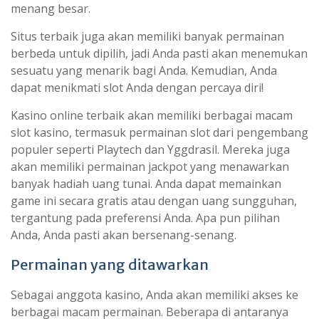
menang besar.
Situs terbaik juga akan memiliki banyak permainan
berbeda untuk dipilih, jadi Anda pasti akan menemukan
sesuatu yang menarik bagi Anda. Kemudian, Anda
dapat menikmati slot Anda dengan percaya diri!
Kasino online terbaik akan memiliki berbagai macam
slot kasino, termasuk permainan slot dari pengembang
populer seperti Playtech dan Yggdrasil. Mereka juga
akan memiliki permainan jackpot yang menawarkan
banyak hadiah uang tunai. Anda dapat memainkan
game ini secara gratis atau dengan uang sungguhan,
tergantung pada preferensi Anda. Apa pun pilihan
Anda, Anda pasti akan bersenang-senang.
Permainan yang ditawarkan
Sebagai anggota kasino, Anda akan memiliki akses ke
berbagai macam permainan. Beberapa di antaranya