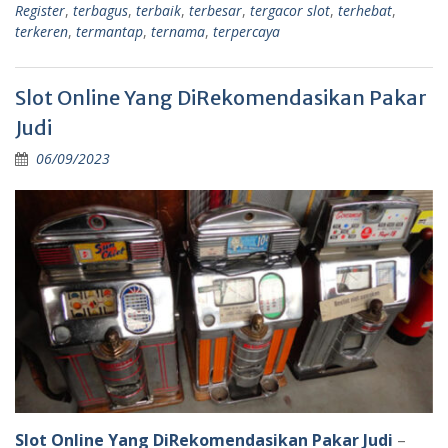
Register
,
terbagus
,
terbaik
,
terbesar
,
tergacor slot
,
terhebat
,
terkeren
,
termantap
,
ternama
,
terpercaya
Slot Online Yang DiRekomendasikan Pakar
Judi
06/09/2023
Slot Online Yang DiRekomendasikan Pakar Judi
–