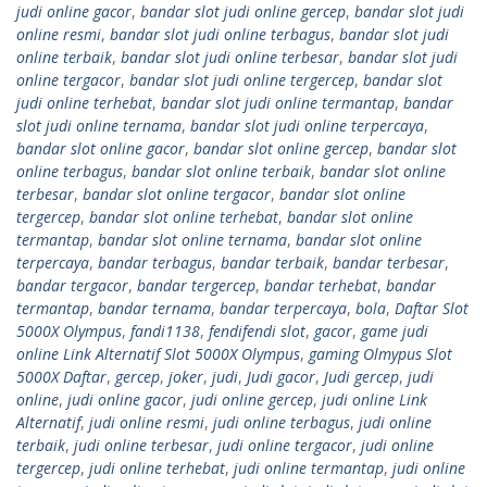
judi online gacor
,
bandar slot judi online gercep
,
bandar slot judi
online resmi
,
bandar slot judi online terbagus
,
bandar slot judi
online terbaik
,
bandar slot judi online terbesar
,
bandar slot judi
online tergacor
,
bandar slot judi online tergercep
,
bandar slot
judi online terhebat
,
bandar slot judi online termantap
,
bandar
slot judi online ternama
,
bandar slot judi online terpercaya
,
bandar slot online gacor
,
bandar slot online gercep
,
bandar slot
online terbagus
,
bandar slot online terbaik
,
bandar slot online
terbesar
,
bandar slot online tergacor
,
bandar slot online
tergercep
,
bandar slot online terhebat
,
bandar slot online
termantap
,
bandar slot online ternama
,
bandar slot online
terpercaya
,
bandar terbagus
,
bandar terbaik
,
bandar terbesar
,
bandar tergacor
,
bandar tergercep
,
bandar terhebat
,
bandar
termantap
,
bandar ternama
,
bandar terpercaya
,
bola
,
Daftar Slot
5000X Olympus
,
fandi1138
,
fendifendi slot
,
gacor
,
game judi
online Link Alternatif Slot 5000X Olympus
,
gaming Olmypus Slot
5000X Daftar
,
gercep
,
joker
,
judi
,
Judi gacor
,
Judi gercep
,
judi
online
,
judi online gacor
,
judi online gercep
,
judi online Link
Alternatif
,
judi online resmi
,
judi online terbagus
,
judi online
terbaik
,
judi online terbesar
,
judi online tergacor
,
judi online
tergercep
,
judi online terhebat
,
judi online termantap
,
judi online