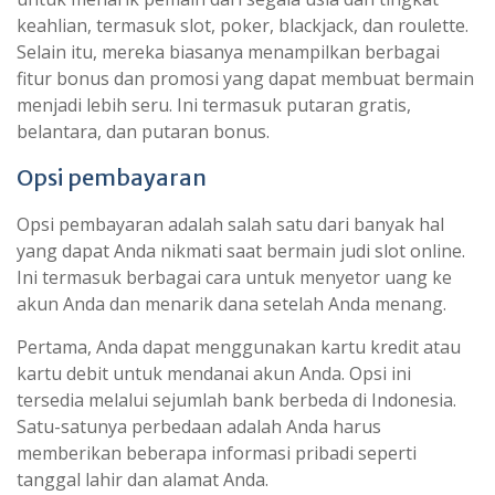
keahlian, termasuk slot, poker, blackjack, dan roulette.
Selain itu, mereka biasanya menampilkan berbagai
fitur bonus dan promosi yang dapat membuat bermain
menjadi lebih seru. Ini termasuk putaran gratis,
belantara, dan putaran bonus.
Opsi pembayaran
Opsi pembayaran adalah salah satu dari banyak hal
yang dapat Anda nikmati saat bermain judi slot online.
Ini termasuk berbagai cara untuk menyetor uang ke
akun Anda dan menarik dana setelah Anda menang.
Pertama, Anda dapat menggunakan kartu kredit atau
kartu debit untuk mendanai akun Anda. Opsi ini
tersedia melalui sejumlah bank berbeda di Indonesia.
Satu-satunya perbedaan adalah Anda harus
memberikan beberapa informasi pribadi seperti
tanggal lahir dan alamat Anda.