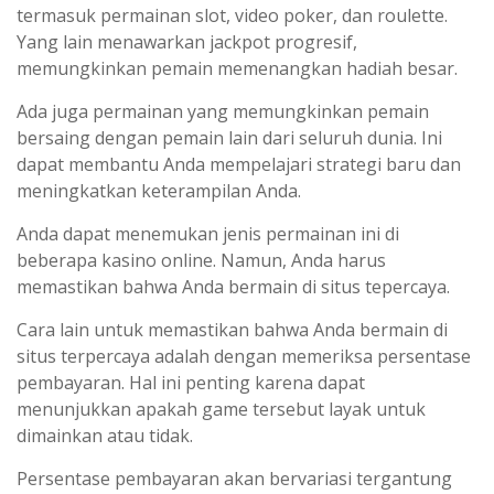
termasuk permainan slot, video poker, dan roulette.
Yang lain menawarkan jackpot progresif,
memungkinkan pemain memenangkan hadiah besar.
Ada juga permainan yang memungkinkan pemain
bersaing dengan pemain lain dari seluruh dunia. Ini
dapat membantu Anda mempelajari strategi baru dan
meningkatkan keterampilan Anda.
Anda dapat menemukan jenis permainan ini di
beberapa kasino online. Namun, Anda harus
memastikan bahwa Anda bermain di situs tepercaya.
Cara lain untuk memastikan bahwa Anda bermain di
situs terpercaya adalah dengan memeriksa persentase
pembayaran. Hal ini penting karena dapat
menunjukkan apakah game tersebut layak untuk
dimainkan atau tidak.
Persentase pembayaran akan bervariasi tergantung