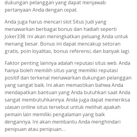
dukungan pelanggan yang dapat menjawab
pertanyaan Anda dengan cepat.
Anda juga harus mencari slot Situs Judi yang
menawarkan berbagai bonus dan hadiah seperti
Joker338. Ini akan meningkatkan peluang Anda untuk
menang besar. Bonus ini dapat mencakup setoran
gratis, poin loyalitas, bonus referensi, dan banyak lagi.
Faktor penting lainnya adalah reputasi situs web. Anda
hanya boleh memilih situs yang memiliki reputasi
positif dan terkenal menawarkan dukungan pelanggan
yang sangat baik. Ini akan memastikan bahwa Anda
mendapatkan bantuan yang Anda butuhkan saat Anda
sangat membutuhkannya. Anda juga dapat memeriksa
ulasan online situs tersebut untuk melihat apakah
pemain lain memiliki pengalaman yang baik
dengannya. Ini akan membantu Anda menghindari
penipuan atau penipuan.…