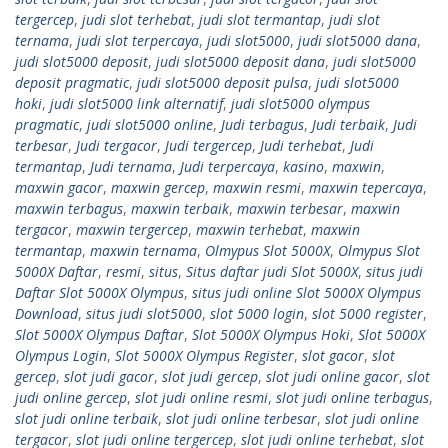
tergercep
,
judi slot terhebat
,
judi slot termantap
,
judi slot
ternama
,
judi slot terpercaya
,
judi slot5000
,
judi slot5000 dana
,
judi slot5000 deposit
,
judi slot5000 deposit dana
,
judi slot5000
deposit pragmatic
,
judi slot5000 deposit pulsa
,
judi slot5000
hoki
,
judi slot5000 link alternatif
,
judi slot5000 olympus
pragmatic
,
judi slot5000 online
,
Judi terbagus
,
Judi terbaik
,
Judi
terbesar
,
Judi tergacor
,
Judi tergercep
,
Judi terhebat
,
Judi
termantap
,
Judi ternama
,
Judi terpercaya
,
kasino
,
maxwin
,
maxwin gacor
,
maxwin gercep
,
maxwin resmi
,
maxwin tepercaya
,
maxwin terbagus
,
maxwin terbaik
,
maxwin terbesar
,
maxwin
tergacor
,
maxwin tergercep
,
maxwin terhebat
,
maxwin
termantap
,
maxwin ternama
,
Olmypus Slot 5000X
,
Olmypus Slot
5000X Daftar
,
resmi
,
situs
,
Situs daftar judi Slot 5000X
,
situs judi
Daftar Slot 5000X Olympus
,
situs judi online Slot 5000X Olympus
Download
,
situs judi slot5000
,
slot 5000 login
,
slot 5000 register
,
Slot 5000X Olympus Daftar
,
Slot 5000X Olympus Hoki
,
Slot 5000X
Olympus Login
,
Slot 5000X Olympus Register
,
slot gacor
,
slot
gercep
,
slot judi gacor
,
slot judi gercep
,
slot judi online gacor
,
slot
judi online gercep
,
slot judi online resmi
,
slot judi online terbagus
,
slot judi online terbaik
,
slot judi online terbesar
,
slot judi online
tergacor
,
slot judi online tergercep
,
slot judi online terhebat
,
slot