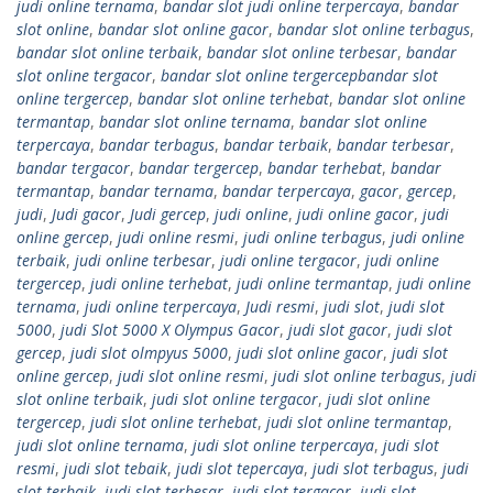
judi online ternama
,
bandar slot judi online terpercaya
,
bandar
slot online
,
bandar slot online gacor
,
bandar slot online terbagus
,
bandar slot online terbaik
,
bandar slot online terbesar
,
bandar
slot online tergacor
,
bandar slot online tergercepbandar slot
online tergercep
,
bandar slot online terhebat
,
bandar slot online
termantap
,
bandar slot online ternama
,
bandar slot online
terpercaya
,
bandar terbagus
,
bandar terbaik
,
bandar terbesar
,
bandar tergacor
,
bandar tergercep
,
bandar terhebat
,
bandar
termantap
,
bandar ternama
,
bandar terpercaya
,
gacor
,
gercep
,
judi
,
Judi gacor
,
Judi gercep
,
judi online
,
judi online gacor
,
judi
online gercep
,
judi online resmi
,
judi online terbagus
,
judi online
terbaik
,
judi online terbesar
,
judi online tergacor
,
judi online
tergercep
,
judi online terhebat
,
judi online termantap
,
judi online
ternama
,
judi online terpercaya
,
Judi resmi
,
judi slot
,
judi slot
5000
,
judi Slot 5000 X Olympus Gacor
,
judi slot gacor
,
judi slot
gercep
,
judi slot olmpyus 5000
,
judi slot online gacor
,
judi slot
online gercep
,
judi slot online resmi
,
judi slot online terbagus
,
judi
slot online terbaik
,
judi slot online tergacor
,
judi slot online
tergercep
,
judi slot online terhebat
,
judi slot online termantap
,
judi slot online ternama
,
judi slot online terpercaya
,
judi slot
resmi
,
judi slot tebaik
,
judi slot tepercaya
,
judi slot terbagus
,
judi
slot terbaik
,
judi slot terbesar
,
judi slot tergacor
,
judi slot