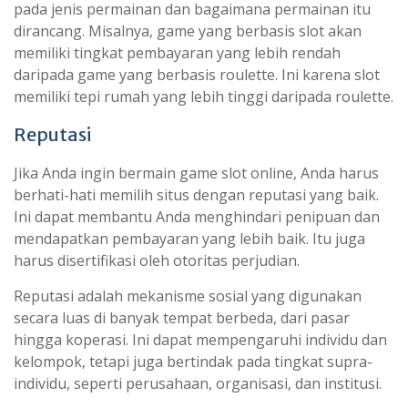
pada jenis permainan dan bagaimana permainan itu
dirancang. Misalnya, game yang berbasis slot akan
memiliki tingkat pembayaran yang lebih rendah
daripada game yang berbasis roulette. Ini karena slot
memiliki tepi rumah yang lebih tinggi daripada roulette.
Reputasi
Jika Anda ingin bermain game slot online, Anda harus
berhati-hati memilih situs dengan reputasi yang baik.
Ini dapat membantu Anda menghindari penipuan dan
mendapatkan pembayaran yang lebih baik. Itu juga
harus disertifikasi oleh otoritas perjudian.
Reputasi adalah mekanisme sosial yang digunakan
secara luas di banyak tempat berbeda, dari pasar
hingga koperasi. Ini dapat mempengaruhi individu dan
kelompok, tetapi juga bertindak pada tingkat supra-
individu, seperti perusahaan, organisasi, dan institusi.