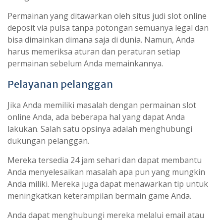
Permainan yang ditawarkan oleh situs judi slot online
deposit via pulsa tanpa potongan semuanya legal dan
bisa dimainkan dimana saja di dunia. Namun, Anda
harus memeriksa aturan dan peraturan setiap
permainan sebelum Anda memainkannya.
Pelayanan pelanggan
Jika Anda memiliki masalah dengan permainan slot
online Anda, ada beberapa hal yang dapat Anda
lakukan. Salah satu opsinya adalah menghubungi
dukungan pelanggan.
Mereka tersedia 24 jam sehari dan dapat membantu
Anda menyelesaikan masalah apa pun yang mungkin
Anda miliki. Mereka juga dapat menawarkan tip untuk
meningkatkan keterampilan bermain game Anda.
Anda dapat menghubungi mereka melalui email atau