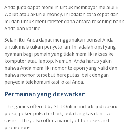
Anda juga dapat memilih untuk membayar melalui E-
Wallet atau akun e-money. Ini adalah cara cepat dan
mudah untuk mentransfer dana antara rekening bank
Anda dan kasino.
Selain itu, Anda dapat menggunakan ponsel Anda
untuk melakukan penyetoran. Ini adalah opsi yang
nyaman bagi pemain yang tidak memiliki akses ke
komputer atau laptop. Namun, Anda harus yakin
bahwa Anda memiliki nomor telepon yang valid dan
bahwa nomor tersebut bereputasi baik dengan
penyedia telekomunikasi lokal Anda.
Permainan yang ditawarkan
The games offered by Slot Online include judi casino
pulsa, poker pulsa terbaik, bola tangkas dan ovo
casino. They also offer a variety of bonuses and
promotions.