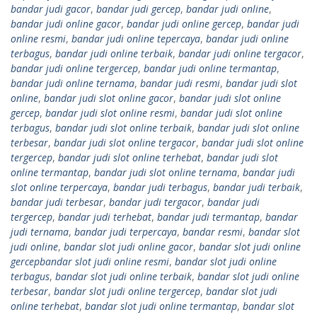
bandar judi gacor
,
bandar judi gercep
,
bandar judi online
,
bandar judi online gacor
,
bandar judi online gercep
,
bandar judi
online resmi
,
bandar judi online tepercaya
,
bandar judi online
terbagus
,
bandar judi online terbaik
,
bandar judi online tergacor
,
bandar judi online tergercep
,
bandar judi online termantap
,
bandar judi online ternama
,
bandar judi resmi
,
bandar judi slot
online
,
bandar judi slot online gacor
,
bandar judi slot online
gercep
,
bandar judi slot online resmi
,
bandar judi slot online
terbagus
,
bandar judi slot online terbaik
,
bandar judi slot online
terbesar
,
bandar judi slot online tergacor
,
bandar judi slot online
tergercep
,
bandar judi slot online terhebat
,
bandar judi slot
online termantap
,
bandar judi slot online ternama
,
bandar judi
slot online terpercaya
,
bandar judi terbagus
,
bandar judi terbaik
,
bandar judi terbesar
,
bandar judi tergacor
,
bandar judi
tergercep
,
bandar judi terhebat
,
bandar judi termantap
,
bandar
judi ternama
,
bandar judi terpercaya
,
bandar resmi
,
bandar slot
judi online
,
bandar slot judi online gacor
,
bandar slot judi online
gercepbandar slot judi online resmi
,
bandar slot judi online
terbagus
,
bandar slot judi online terbaik
,
bandar slot judi online
terbesar
,
bandar slot judi online tergercep
,
bandar slot judi
online terhebat
,
bandar slot judi online termantap
,
bandar slot