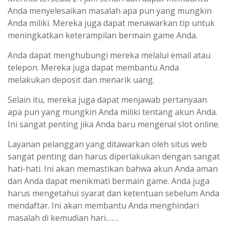
Anda menyelesaikan masalah apa pun yang mungkin
Anda miliki. Mereka juga dapat menawarkan tip untuk
meningkatkan keterampilan bermain game Anda.
Anda dapat menghubungi mereka melalui email atau
telepon. Mereka juga dapat membantu Anda
melakukan deposit dan menarik uang.
Selain itu, mereka juga dapat menjawab pertanyaan
apa pun yang mungkin Anda miliki tentang akun Anda.
Ini sangat penting jika Anda baru mengenal slot online.
Layanan pelanggan yang ditawarkan oleh situs web
sangat penting dan harus diperlakukan dengan sangat
hati-hati. Ini akan memastikan bahwa akun Anda aman
dan Anda dapat menikmati bermain game. Anda juga
harus mengetahui syarat dan ketentuan sebelum Anda
mendaftar. Ini akan membantu Anda menghindari
masalah di kemudian hari.……