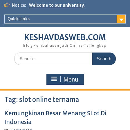
Skip
Notice:
Welcome to our university.
to
content
Quick Links
KESHAVDASWEB.COM
Blog Pembahasan Judi Online Terlengkap
Search
for:
Menu
Tag:
slot online ternama
Kemungkinan Besar Menang SLot Di
Indonesia