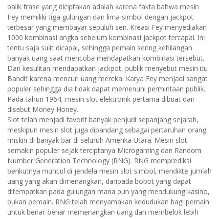
balik frase yang diciptakan adalah karena fakta bahwa mesin
Fey memiliki tiga gulungan dan lima simbol dengan jackpot
terbesar yang membayar sepuluh sen. Kreasi Fey menyediakan
1000 kombinasi angka sebelum kombinasi jackpot tercapai. Ini
tentu saja sulit dicapai, sehingga pemain sering kehilangan
banyak uang saat mencoba mendapatkan kombinasi tersebut.
Dari kesulitan mendapatkan jackpot, publik menyebut mesin itu
Bandit karena mencuri uang mereka. Karya Fey menjadi sangat
populer sehingga dia tidak dapat memenuhi permintaan publik.
Pada tahun 1964, mesin slot elektronik pertama dibuat dan
disebut Money Honey.
Slot telah menjadi favorit banyak penjudi sepanjang sejarah,
meskipun mesin slot juga dipandang sebagai pertaruhan orang
miskin di banyak bar di seluruh Amerika Utara. Mesin slot
semakin populer sejak terciptanya Microgaming dan Random
Number Generation Technology (RNG). RNG memprediksi
berikutnya muncul di jendela mesin slot simbol, mendikte jumlah
uang yang akan dimenangkan, daripada bobot yang dapat
ditempatkan pada gulungan mana pun yang mendukung kasino,
bukan pemain. RNG telah menyamakan kedudukan bagi pemain
untuk benar-benar memenangkan uang dan membelok lebih