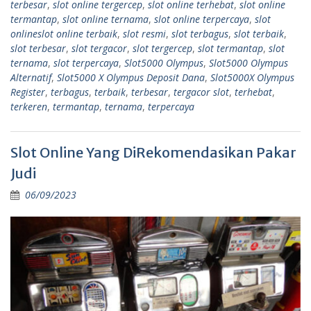
terbesar
,
slot online tergercep
,
slot online terhebat
,
slot online
termantap
,
slot online ternama
,
slot online terpercaya
,
slot
onlineslot online terbaik
,
slot resmi
,
slot terbagus
,
slot terbaik
,
slot terbesar
,
slot tergacor
,
slot tergercep
,
slot termantap
,
slot
ternama
,
slot terpercaya
,
Slot5000 Olympus
,
Slot5000 Olympus
Alternatif
,
Slot5000 X Olympus Deposit Dana
,
Slot5000X Olympus
Register
,
terbagus
,
terbaik
,
terbesar
,
tergacor slot
,
terhebat
,
terkeren
,
termantap
,
ternama
,
terpercaya
Slot Online Yang DiRekomendasikan Pakar
Judi
06/09/2023