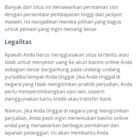
Banyak dari situs ini menawarkan permainan slot
dengan persentase pembayaran tinggi dan jackpot
maxwin. Ini menjadikan mereka pilihan yang bagus
untuk pemain yang ingin menang besar.
Legalitas
Apakah Anda harus menggunakan situs tertentu atau
tidak untuk menyetor uang ke akun kasino online Anda
sebagian besar bergantung pada undang-undang
yurisdiksi tempat Anda tinggal. Jika Anda tinggal di
negara yang tidak mengizinkan praktik perjudian, Anda
perlu mempertimbangkan opsi lain, seperti
menggunakan kartu kredit atau transfer bank.
Namun, jika Anda tinggal di negara yang mengizinkan
perjudian, Anda pasti ingin menemukan kasino online
andal yang menawarkan berbagai permainan dan
layanan pelanggan. Ini akan membantu Anda