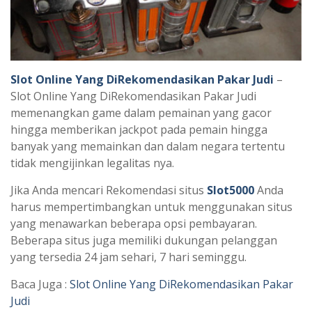
Slot Online Yang DiRekomendasikan Pakar Judi
–
Slot Online Yang DiRekomendasikan Pakar Judi
memenangkan game dalam pemainan yang gacor
hingga memberikan jackpot pada pemain hingga
banyak yang memainkan dan dalam negara tertentu
tidak mengijinkan legalitas nya.
Jika Anda mencari Rekomendasi situs
Slot5000
Anda
harus mempertimbangkan untuk menggunakan situs
yang menawarkan beberapa opsi pembayaran.
Beberapa situs juga memiliki dukungan pelanggan
yang tersedia 24 jam sehari, 7 hari seminggu.
Baca Juga :
Slot Online Yang DiRekomendasikan Pakar
Judi