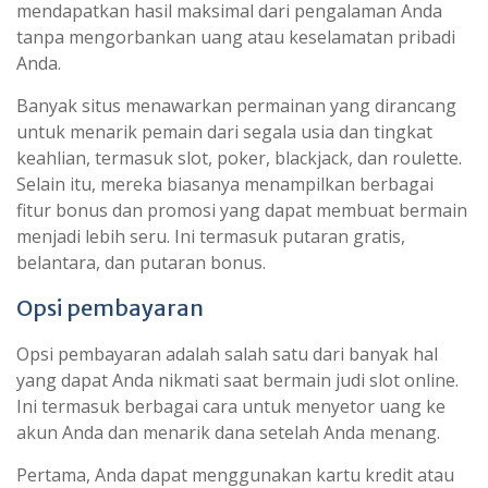
mendapatkan hasil maksimal dari pengalaman Anda
tanpa mengorbankan uang atau keselamatan pribadi
Anda.
Banyak situs menawarkan permainan yang dirancang
untuk menarik pemain dari segala usia dan tingkat
keahlian, termasuk slot, poker, blackjack, dan roulette.
Selain itu, mereka biasanya menampilkan berbagai
fitur bonus dan promosi yang dapat membuat bermain
menjadi lebih seru. Ini termasuk putaran gratis,
belantara, dan putaran bonus.
Opsi pembayaran
Opsi pembayaran adalah salah satu dari banyak hal
yang dapat Anda nikmati saat bermain judi slot online.
Ini termasuk berbagai cara untuk menyetor uang ke
akun Anda dan menarik dana setelah Anda menang.
Pertama, Anda dapat menggunakan kartu kredit atau