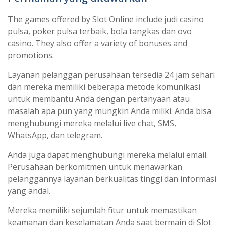
The games offered by Slot Online include judi casino
pulsa, poker pulsa terbaik, bola tangkas dan ovo
casino. They also offer a variety of bonuses and
promotions.
Layanan pelanggan perusahaan tersedia 24 jam sehari
dan mereka memiliki beberapa metode komunikasi
untuk membantu Anda dengan pertanyaan atau
masalah apa pun yang mungkin Anda miliki. Anda bisa
menghubungi mereka melalui live chat, SMS,
WhatsApp, dan telegram.
Anda juga dapat menghubungi mereka melalui email.
Perusahaan berkomitmen untuk menawarkan
pelanggannya layanan berkualitas tinggi dan informasi
yang andal.
Mereka memiliki sejumlah fitur untuk memastikan
keamanan dan keselamatan Anda saat bermain di Slot