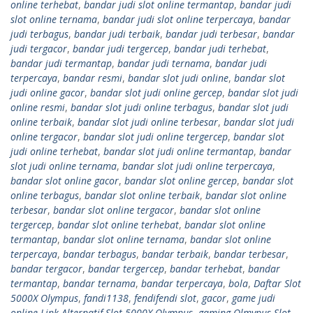
online terhebat
,
bandar judi slot online termantap
,
bandar judi
slot online ternama
,
bandar judi slot online terpercaya
,
bandar
judi terbagus
,
bandar judi terbaik
,
bandar judi terbesar
,
bandar
judi tergacor
,
bandar judi tergercep
,
bandar judi terhebat
,
bandar judi termantap
,
bandar judi ternama
,
bandar judi
terpercaya
,
bandar resmi
,
bandar slot judi online
,
bandar slot
judi online gacor
,
bandar slot judi online gercep
,
bandar slot judi
online resmi
,
bandar slot judi online terbagus
,
bandar slot judi
online terbaik
,
bandar slot judi online terbesar
,
bandar slot judi
online tergacor
,
bandar slot judi online tergercep
,
bandar slot
judi online terhebat
,
bandar slot judi online termantap
,
bandar
slot judi online ternama
,
bandar slot judi online terpercaya
,
bandar slot online gacor
,
bandar slot online gercep
,
bandar slot
online terbagus
,
bandar slot online terbaik
,
bandar slot online
terbesar
,
bandar slot online tergacor
,
bandar slot online
tergercep
,
bandar slot online terhebat
,
bandar slot online
termantap
,
bandar slot online ternama
,
bandar slot online
terpercaya
,
bandar terbagus
,
bandar terbaik
,
bandar terbesar
,
bandar tergacor
,
bandar tergercep
,
bandar terhebat
,
bandar
termantap
,
bandar ternama
,
bandar terpercaya
,
bola
,
Daftar Slot
5000X Olympus
,
fandi1138
,
fendifendi slot
,
gacor
,
game judi
online Link Alternatif Slot 5000X Olympus
,
gaming Olmypus Slot