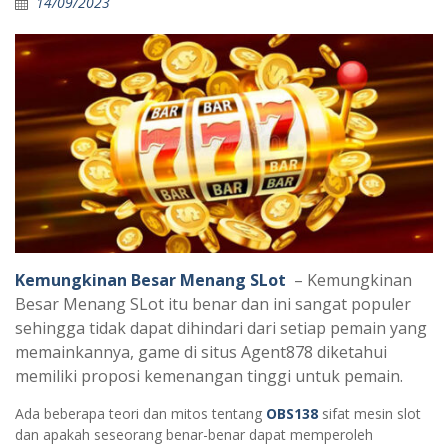
14/09/2023
Kemungkinan Besar Menang SLot
– Kemungkinan
Besar Menang SLot itu benar dan ini sangat populer
sehingga tidak dapat dihindari dari setiap pemain yang
memainkannya, game di situs Agent878 diketahui
memiliki proposi kemenangan tinggi untuk pemain.
Ada beberapa teori dan mitos tentang
OBS138
sifat mesin slot
dan apakah seseorang benar-benar dapat memperoleh