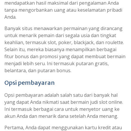
mendapatkan hasil maksimal dari pengalaman Anda
tanpa mengorbankan uang atau keselamatan pribadi
Anda.
Banyak situs menawarkan permainan yang dirancang
untuk menarik pemain dari segala usia dan tingkat
keahlian, termasuk slot, poker, blackjack, dan roulette.
Selain itu, mereka biasanya menampilkan berbagai
fitur bonus dan promosi yang dapat membuat bermain
menjadi lebih seru. Ini termasuk putaran gratis,
belantara, dan putaran bonus.
Opsi pembayaran
Opsi pembayaran adalah salah satu dari banyak hal
yang dapat Anda nikmati saat bermain judi slot online.
Ini termasuk berbagai cara untuk menyetor uang ke
akun Anda dan menarik dana setelah Anda menang.
Pertama, Anda dapat menggunakan kartu kredit atau