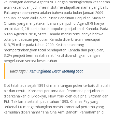
keuntungan darinya Agent878. Dengan meningkatnya kesadaran
akan kecanduan judi, mesin slot mendapatkan nama yang baik.
Faktanya sebenarnya adalah bahwa pada bulan Januari 2009
sebuah laporan dirilis oleh Pusat Penelitian Perjudian Masalah
Ontario yang menyatakan bahwa penjudi di Agent878 hanya
terdiri dari 9,2% dari seluruh populasi perjudian di Kanada. Pada
bulan Agustus 2010, Stats Canada merilis temuannya bahwa
total pendapatan perjudian Kanada diperkirakan mencapai
$13,75 miliar pada tahun 2009. Ketika seseorang
mempertimbangkan total pendapatan Kanada dari perjudian,
3,2% penjudi bermasalah relatif kecil dibandingkan dengan
pengeluaran secara keseluruhan
Baca Juga :
Kemungkinan Besar Menang SLot
Slot telah ada sejak 1891 di mana tangan poker terbaik dihadiahi
bir dan cerutu. Konsepsi pertama dari fenomena perjudian ini
diperkenalkan di Brooklyn, New York oleh dua pria, Sittman dan
Pitt. Tak lama setelah pada tahun 1895, Charles Fey yang
terkenal itu mengembangkan mesin komersial pertama yang
kemudian diberi nama “The One Arm Bandit”. Pemahaman di