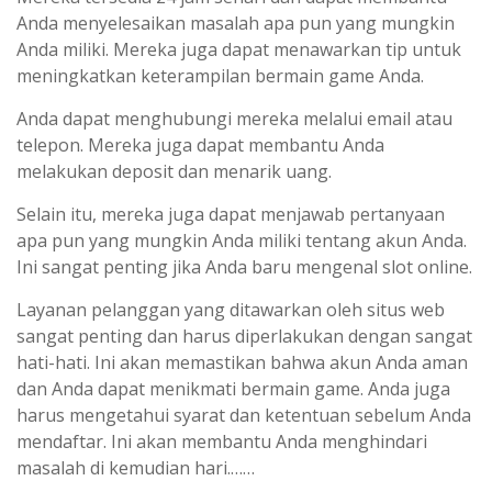
Anda menyelesaikan masalah apa pun yang mungkin
Anda miliki. Mereka juga dapat menawarkan tip untuk
meningkatkan keterampilan bermain game Anda.
Anda dapat menghubungi mereka melalui email atau
telepon. Mereka juga dapat membantu Anda
melakukan deposit dan menarik uang.
Selain itu, mereka juga dapat menjawab pertanyaan
apa pun yang mungkin Anda miliki tentang akun Anda.
Ini sangat penting jika Anda baru mengenal slot online.
Layanan pelanggan yang ditawarkan oleh situs web
sangat penting dan harus diperlakukan dengan sangat
hati-hati. Ini akan memastikan bahwa akun Anda aman
dan Anda dapat menikmati bermain game. Anda juga
harus mengetahui syarat dan ketentuan sebelum Anda
mendaftar. Ini akan membantu Anda menghindari
masalah di kemudian hari.……