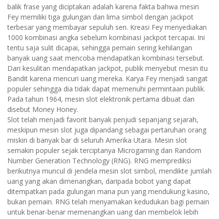
balik frase yang diciptakan adalah karena fakta bahwa mesin
Fey memiliki tiga gulungan dan lima simbol dengan jackpot
terbesar yang membayar sepuluh sen. Kreasi Fey menyediakan
1000 kombinasi angka sebelum kombinasi jackpot tercapai. Ini
tentu saja sulit dicapai, sehingga pemain sering kehilangan
banyak uang saat mencoba mendapatkan kombinasi tersebut.
Dari kesulitan mendapatkan jackpot, publik menyebut mesin itu
Bandit karena mencuri uang mereka. Karya Fey menjadi sangat
populer sehingga dia tidak dapat memenuhi permintaan publik.
Pada tahun 1964, mesin slot elektronik pertama dibuat dan
disebut Money Honey.
Slot telah menjadi favorit banyak penjudi sepanjang sejarah,
meskipun mesin slot juga dipandang sebagai pertaruhan orang
miskin di banyak bar di seluruh Amerika Utara. Mesin slot
semakin populer sejak terciptanya Microgaming dan Random
Number Generation Technology (RNG). RNG memprediksi
berikutnya muncul di jendela mesin slot simbol, mendikte jumlah
uang yang akan dimenangkan, daripada bobot yang dapat
ditempatkan pada gulungan mana pun yang mendukung kasino,
bukan pemain. RNG telah menyamakan kedudukan bagi pemain
untuk benar-benar memenangkan uang dan membelok lebih