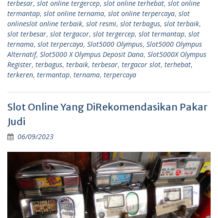
terbesar
,
slot online tergercep
,
slot online terhebat
,
slot online
termantap
,
slot online ternama
,
slot online terpercaya
,
slot
onlineslot online terbaik
,
slot resmi
,
slot terbagus
,
slot terbaik
,
slot terbesar
,
slot tergacor
,
slot tergercep
,
slot termantap
,
slot
ternama
,
slot terpercaya
,
Slot5000 Olympus
,
Slot5000 Olympus
Alternatif
,
Slot5000 X Olympus Deposit Dana
,
Slot5000X Olympus
Register
,
terbagus
,
terbaik
,
terbesar
,
tergacor slot
,
terhebat
,
terkeren
,
termantap
,
ternama
,
terpercaya
Slot Online Yang DiRekomendasikan Pakar
Judi
06/09/2023