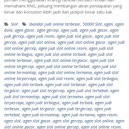
memahami RNG, peluang membangun aliran pendapatan yang
besar dan konsisten lebih jauh dari jackpot besar satu kali.
…
Slot
\bandar judi online terbesar
,
5000X Slot
,
agen
,
agen
bola
,
agen gacor
,
agen gercep
,
agen judi
,
agen judi gacor
,
agen
judi gercep
,
agen judi resmi
,
agen judi slot gacor
,
agen judi slot
gercep
,
agen judi slot online
,
agen judi slot online gacor
,
agen judi
slot online gercep
,
agen judi slot online resmi
,
agen judi slot
online terbagus
,
agen judi slot online terbaik
,
agen judi slot
online terbesar
,
agen judi slot online tergacor
,
agen judi slot
online tergercep
,
agen judi slot online terhebat
,
agen judi slot
online termantap
,
agen judi slot online ternama
,
agen judi slot
online terpercaya
,
agen judi slot resmi
,
agen judi slot terbagus
,
agen judi slot terbaik
,
agen judi slot terbesar
,
agen judi slot
tergacor
,
agen judi slot tergercep
,
agen judi slot terhebat
,
agen
judi slot termantap
,
agen judi slot ternama
,
agen judi slot
terpercaya
,
agen judi terbagus
,
agen judi terbaik
,
agen judi
terbesar
,
agen judi tergacor
,
agen judi tergercep
,
agen judi
terhebat
,
agen judi termantap
,
agen judi ternama
,
agen resmi
,
agen slot
,
agen slot gacor
,
agen slot gercep
,
agen slot online
,
agen
slot online gacor
,
agen slot online gercep
,
agen slot online resmi
,