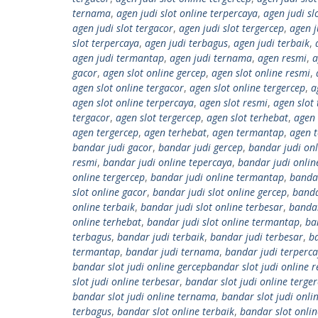
ternama
,
agen judi slot online terpercaya
,
agen judi sl
agen judi slot tergacor
,
agen judi slot tergercep
,
agen j
slot terpercaya
,
agen judi terbagus
,
agen judi terbaik
,
agen judi termantap
,
agen judi ternama
,
agen resmi
,
a
gacor
,
agen slot online gercep
,
agen slot online resmi
,
agen slot online tergacor
,
agen slot online tergercep
,
a
agen slot online terpercaya
,
agen slot resmi
,
agen slot
tergacor
,
agen slot tergercep
,
agen slot terhebat
,
agen 
agen tergercep
,
agen terhebat
,
agen termantap
,
agen 
bandar judi gacor
,
bandar judi gercep
,
bandar judi onl
resmi
,
bandar judi online tepercaya
,
bandar judi onlin
online tergercep
,
bandar judi online termantap
,
banda
slot online gacor
,
bandar judi slot online gercep
,
banda
online terbaik
,
bandar judi slot online terbesar
,
bandar
online terhebat
,
bandar judi slot online termantap
,
ba
terbagus
,
bandar judi terbaik
,
bandar judi terbesar
,
b
termantap
,
bandar judi ternama
,
bandar judi terperc
bandar slot judi online gercepbandar slot judi online 
slot judi online terbesar
,
bandar slot judi online terge
bandar slot judi online ternama
,
bandar slot judi onli
terbagus
,
bandar slot online terbaik
,
bandar slot onlin