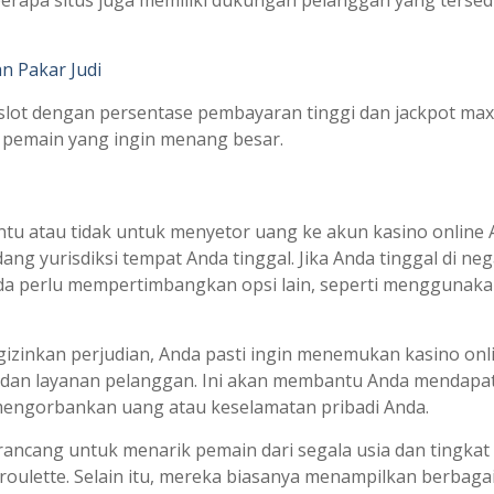
apa situs juga memiliki dukungan pelanggan yang tersed
n Pakar Judi
slot dengan persentase pembayaran tinggi dan jackpot maxw
 pemain yang ingin menang besar.
tu atau tidak untuk menyetor uang ke akun kasino online
g yurisdiksi tempat Anda tinggal. Jika Anda tinggal di ne
nda perlu mempertimbangkan opsi lain, seperti menggunak
gizinkan perjudian, Anda pasti ingin menemukan kasino onl
dan layanan pelanggan. Ini akan membantu Anda mendapa
mengorbankan uang atau keselamatan pribadi Anda.
ancang untuk menarik pemain dari segala usia dan tingkat
 roulette. Selain itu, mereka biasanya menampilkan berbagai