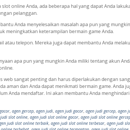
 slot online Anda, ada beberapa hal yang dapat Anda lakuk
ungan pelanggan.
embantu Anda menyelesaikan masalah apa pun yang mungki
ntuk meningkatkan keterampilan bermain game Anda.
il atau telepon. Mereka juga dapat membantu Anda melak
anyaan apa pun yang mungkin Anda miliki tentang akun Anda
nline.
us web sangat penting dan harus diperlakukan dengan sang
Anda aman dan Anda dapat menikmati bermain game. Anda ju
elum Anda mendaftar. Ini akan membantu Anda menghindari
gacor
,
agen gercep
,
agen judi
,
agen judi gacor
,
agen judi gercep
,
agen j
judi slot online
,
agen judi slot online gacor
,
agen judi slot online gerce
gen judi slot online terbaik
,
agen judi slot online terbesar
,
agen judi slo
t online terhebat
,
agen judi slot online termantap
,
agen judi slot online