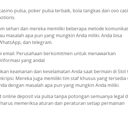
casino pulsa, poker pulsa terbaik, bola tangkas dan ovo cas
otions.
am sehari dan mereka memiliki beberapa metode komunikas
 masalah apa pun yang mungkin Anda miliki. Anda bisa
WhatsApp, dan telegram.
i email. Perusahaan berkomitmen untuk menawarkan
informasi yang andal.
ikan keamanan dan keselamatan Anda saat bermain di Slot 
ripsi. Mereka juga memiliki tim staf khusus yang tersedia
a dengan masalah apa pun yang mungkin Anda miliki.
ot online deposit via pulsa tanpa potongan semuanya legal d
a harus memeriksa aturan dan peraturan setiap permainan