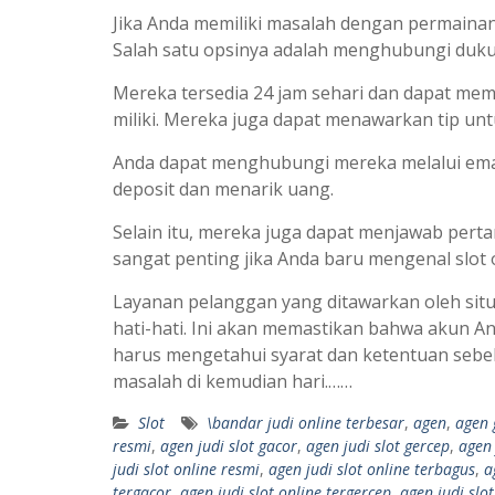
Jika Anda memiliki masalah dengan permainan
Salah satu opsinya adalah menghubungi duk
Mereka tersedia 24 jam sehari dan dapat m
miliki. Mereka juga dapat menawarkan tip u
Anda dapat menghubungi mereka melalui ema
deposit dan menarik uang.
Selain itu, mereka juga dapat menjawab pert
sangat penting jika Anda baru mengenal slot o
Layanan pelanggan yang ditawarkan oleh sit
hati-hati. Ini akan memastikan bahwa akun 
harus mengetahui syarat dan ketentuan seb
masalah di kemudian hari.……
Slot
\bandar judi online terbesar
,
agen
,
agen 
resmi
,
agen judi slot gacor
,
agen judi slot gercep
,
agen 
judi slot online resmi
,
agen judi slot online terbagus
,
a
tergacor
,
agen judi slot online tergercep
,
agen judi slo