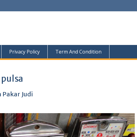
Privacy Policy
Term And Condition
 pulsa
 Pakar Judi