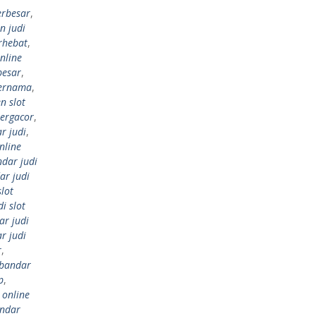
erbesar
,
n judi
erhebat
,
nline
besar
,
ternama
,
n slot
tergacor
,
r judi
,
nline
dar judi
ar judi
slot
i slot
ar judi
r judi
r
,
bandar
p
,
 online
andar