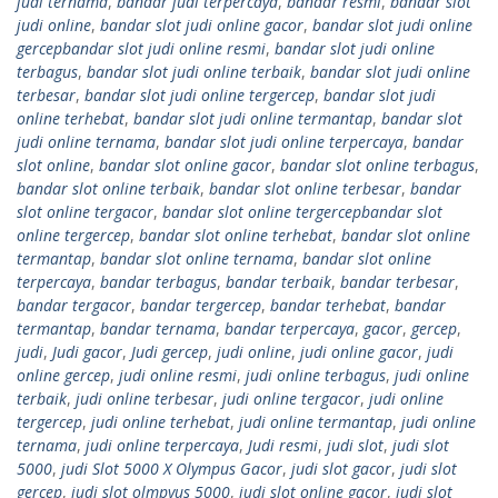
judi ternama
,
bandar judi terpercaya
,
bandar resmi
,
bandar slot
judi online
,
bandar slot judi online gacor
,
bandar slot judi online
gercepbandar slot judi online resmi
,
bandar slot judi online
terbagus
,
bandar slot judi online terbaik
,
bandar slot judi online
terbesar
,
bandar slot judi online tergercep
,
bandar slot judi
online terhebat
,
bandar slot judi online termantap
,
bandar slot
judi online ternama
,
bandar slot judi online terpercaya
,
bandar
slot online
,
bandar slot online gacor
,
bandar slot online terbagus
,
bandar slot online terbaik
,
bandar slot online terbesar
,
bandar
slot online tergacor
,
bandar slot online tergercepbandar slot
online tergercep
,
bandar slot online terhebat
,
bandar slot online
termantap
,
bandar slot online ternama
,
bandar slot online
terpercaya
,
bandar terbagus
,
bandar terbaik
,
bandar terbesar
,
bandar tergacor
,
bandar tergercep
,
bandar terhebat
,
bandar
termantap
,
bandar ternama
,
bandar terpercaya
,
gacor
,
gercep
,
judi
,
Judi gacor
,
Judi gercep
,
judi online
,
judi online gacor
,
judi
online gercep
,
judi online resmi
,
judi online terbagus
,
judi online
terbaik
,
judi online terbesar
,
judi online tergacor
,
judi online
tergercep
,
judi online terhebat
,
judi online termantap
,
judi online
ternama
,
judi online terpercaya
,
Judi resmi
,
judi slot
,
judi slot
5000
,
judi Slot 5000 X Olympus Gacor
,
judi slot gacor
,
judi slot
gercep
,
judi slot olmpyus 5000
,
judi slot online gacor
,
judi slot