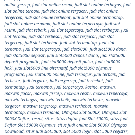
online gercep
,
judi slot online resmi
,
judi slot online terbagus
,
judi
slot online terbaik
,
judi slot online tergacor
,
judi slot online
tergercep
,
judi slot online terhebat
,
judi slot online termantap
,
judi slot online ternama
,
judi slot online terpercaya
,
judi slot
resmi
,
judi slot tebaik
,
judi slot tepercaya
,
judi slot terbagus
,
judi
slot terbaik
,
judi slot terbesar
,
judi slot tergacor
,
judi slot
tergercep
,
judi slot terhebat
,
judi slot termantap
,
judi slot
ternama
,
judi slot terpercaya
,
judi slot5000
,
judi slot5000 dana
,
judi slot5000 deposit
,
judi slot5000 deposit dana
,
judi slot5000
deposit pragmatic
,
judi slot5000 deposit pulsa
,
judi slot5000
hoki
,
judi slot5000 link alternatif
,
judi slot5000 olympus
pragmatic
,
judi slot5000 online
,
Judi terbagus
,
Judi terbaik
,
Judi
terbesar
,
Judi tergacor
,
Judi tergercep
,
Judi terhebat
,
Judi
termantap
,
Judi ternama
,
Judi terpercaya
,
kasino
,
maxwin
,
maxwin gacor
,
maxwin gercep
,
maxwin resmi
,
maxwin tepercaya
,
maxwin terbagus
,
maxwin terbaik
,
maxwin terbesar
,
maxwin
tergacor
,
maxwin tergercep
,
maxwin terhebat
,
maxwin
termantap
,
maxwin ternama
,
Olmypus Slot 5000X
,
Olmypus Slot
5000X Daftar
,
resmi
,
situs
,
Situs daftar judi Slot 5000X
,
situs judi
Daftar Slot 5000X Olympus
,
situs judi online Slot 5000X Olympus
Download
,
situs judi slot5000
,
slot 5000 login
,
slot 5000 register
,