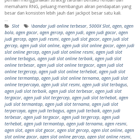
memahami RNG, peluang membangun aliran pendapatan yang
besar dan konsisten lebih jauh dari jackpot besar satu kali.
…
Slot
\bandar judi online terbesar
,
5000X Slot
,
agen
,
agen
bola
,
agen gacor
,
agen gercep
,
agen judi
,
agen judi gacor
,
agen
judi gercep
,
agen judi resmi
,
agen judi slot gacor
,
agen judi slot
gercep
,
agen judi slot online
,
agen judi slot online gacor
,
agen judi
slot online gercep
,
agen judi slot online resmi
,
agen judi slot
online terbagus
,
agen judi slot online terbaik
,
agen judi slot
online terbesar
,
agen judi slot online tergacor
,
agen judi slot
online tergercep
,
agen judi slot online terhebat
,
agen judi slot
online termantap
,
agen judi slot online ternama
,
agen judi slot
online terpercaya
,
agen judi slot resmi
,
agen judi slot terbagus
,
agen judi slot terbaik
,
agen judi slot terbesar
,
agen judi slot
tergacor
,
agen judi slot tergercep
,
agen judi slot terhebat
,
agen
judi slot termantap
,
agen judi slot ternama
,
agen judi slot
terpercaya
,
agen judi terbagus
,
agen judi terbaik
,
agen judi
terbesar
,
agen judi tergacor
,
agen judi tergercep
,
agen judi
terhebat
,
agen judi termantap
,
agen judi ternama
,
agen resmi
,
agen slot
,
agen slot gacor
,
agen slot gercep
,
agen slot online
,
agen
slot online gacor
,
agen slot online gercep
,
agen slot online resmi
,