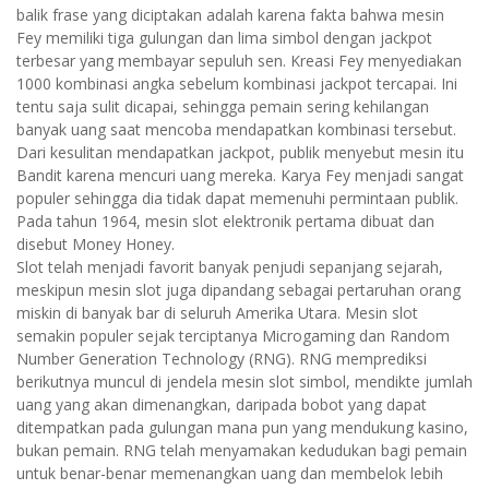
balik frase yang diciptakan adalah karena fakta bahwa mesin
Fey memiliki tiga gulungan dan lima simbol dengan jackpot
terbesar yang membayar sepuluh sen. Kreasi Fey menyediakan
1000 kombinasi angka sebelum kombinasi jackpot tercapai. Ini
tentu saja sulit dicapai, sehingga pemain sering kehilangan
banyak uang saat mencoba mendapatkan kombinasi tersebut.
Dari kesulitan mendapatkan jackpot, publik menyebut mesin itu
Bandit karena mencuri uang mereka. Karya Fey menjadi sangat
populer sehingga dia tidak dapat memenuhi permintaan publik.
Pada tahun 1964, mesin slot elektronik pertama dibuat dan
disebut Money Honey.
Slot telah menjadi favorit banyak penjudi sepanjang sejarah,
meskipun mesin slot juga dipandang sebagai pertaruhan orang
miskin di banyak bar di seluruh Amerika Utara. Mesin slot
semakin populer sejak terciptanya Microgaming dan Random
Number Generation Technology (RNG). RNG memprediksi
berikutnya muncul di jendela mesin slot simbol, mendikte jumlah
uang yang akan dimenangkan, daripada bobot yang dapat
ditempatkan pada gulungan mana pun yang mendukung kasino,
bukan pemain. RNG telah menyamakan kedudukan bagi pemain
untuk benar-benar memenangkan uang dan membelok lebih