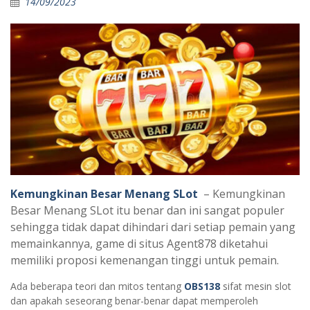
14/09/2023
Kemungkinan Besar Menang SLot
– Kemungkinan
Besar Menang SLot itu benar dan ini sangat populer
sehingga tidak dapat dihindari dari setiap pemain yang
memainkannya, game di situs Agent878 diketahui
memiliki proposi kemenangan tinggi untuk pemain.
Ada beberapa teori dan mitos tentang
OBS138
sifat mesin slot
dan apakah seseorang benar-benar dapat memperoleh