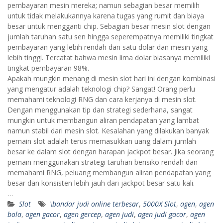
pembayaran mesin mereka; namun sebagian besar memilih
untuk tidak melakukannya karena tugas yang rumit dan biaya
besar untuk mengganti chip. Sebagian besar mesin slot dengan
jumlah taruhan satu sen hingga seperempatnya memiliki tingkat
pembayaran yang lebih rendah dari satu dolar dan mesin yang
lebih tinggi. Tercatat bahwa mesin lima dolar biasanya memiliki
tingkat pembayaran 98%.
Apakah mungkin menang di mesin slot hari ini dengan kombinasi
yang mengatur adalah teknologi chip? Sangat! Orang perlu
memahami teknologi RNG dan cara kerjanya di mesin slot.
Dengan menggunakan tip dan strategi sederhana, sangat
mungkin untuk membangun aliran pendapatan yang lambat
namun stabil dari mesin slot. Kesalahan yang dilakukan banyak
pemain slot adalah terus memasukkan uang dalam jumlah
besar ke dalam slot dengan harapan jackpot besar. Jika seorang
pemain menggunakan strategi taruhan berisiko rendah dan
memahami RNG, peluang membangun aliran pendapatan yang
besar dan konsisten lebih jauh dari jackpot besar satu kali.
…
Slot
\bandar judi online terbesar
,
5000X Slot
,
agen
,
agen
bola
,
agen gacor
,
agen gercep
,
agen judi
,
agen judi gacor
,
agen