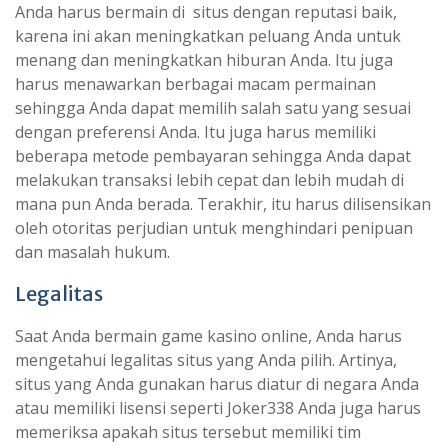
Anda harus bermain di situs dengan reputasi baik,
karena ini akan meningkatkan peluang Anda untuk
menang dan meningkatkan hiburan Anda. Itu juga
harus menawarkan berbagai macam permainan
sehingga Anda dapat memilih salah satu yang sesuai
dengan preferensi Anda. Itu juga harus memiliki
beberapa metode pembayaran sehingga Anda dapat
melakukan transaksi lebih cepat dan lebih mudah di
mana pun Anda berada. Terakhir, itu harus dilisensikan
oleh otoritas perjudian untuk menghindari penipuan
dan masalah hukum.
Legalitas
Saat Anda bermain game kasino online, Anda harus
mengetahui legalitas situs yang Anda pilih. Artinya,
situs yang Anda gunakan harus diatur di negara Anda
atau memiliki lisensi seperti Joker338 Anda juga harus
memeriksa apakah situs tersebut memiliki tim