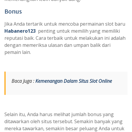
Bonus
Jika Anda tertarik untuk mencoba permainan slot baru
Habanero123
penting untuk memilih yang memiliki
reputasi baik. Cara terbaik untuk melakukan ini adalah
dengan memeriksa ulasan dan umpan balik dari
pemain lain.
Baca Juga :
Kemenangan Dalam Situs Slot Online
Selain itu, Anda harus melihat jumlah bonus yang
ditawarkan oleh situs tersebut. Semakin banyak yang
mereka tawarkan, semakin besar peluang Anda untuk