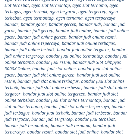
slot terhebat
,
agen slot termantap
,
agen slot ternama
,
agen
terbagus
,
agen terbaik
,
agen tergacor
,
agen tergercep
,
agen
terhebat
,
agen termantap
,
agen ternama
,
agen terpercaya
,
bandar
,
bandar gacor
,
bandar gercep
,
bandar judi
,
bandar judi
gacor
,
bandar judi gercep
,
bandar judi online
,
bandar judi online
gacor
,
bandar judi online gercep
,
bandar judi online resmi
,
bandar judi online tepercaya
,
bandar judi online terbagus
,
bandar judi online terbaik
,
bandar judi online tergacor
,
bandar
judi online tergercep
,
bandar judi online termantap
,
bandar judi
online ternama
,
bandar judi resmi
,
bandar judi Slot Olmpyus
5000X Online
,
bandar judi slot online
,
bandar judi slot online
gacor
,
bandar judi slot online gercep
,
bandar judi slot online
resmi
,
bandar judi slot online terbagus
,
bandar judi slot online
terbaik
,
bandar judi slot online terbesar
,
bandar judi slot online
tergacor
,
bandar judi slot online tergercep
,
bandar judi slot
online terhebat
,
bandar judi slot online termantap
,
bandar judi
slot online ternama
,
bandar judi slot online terpercaya
,
bandar
judi terbagus
,
bandar judi terbaik
,
bandar judi terbesar
,
bandar
judi tergacor
,
bandar judi tergercep
,
bandar judi terhebat
,
bandar judi termantap
,
bandar judi ternama
,
bandar judi
terpercaya
,
bandar resmi
,
bandar slot judi online
,
bandar slot