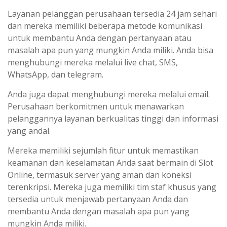
Layanan pelanggan perusahaan tersedia 24 jam sehari
dan mereka memiliki beberapa metode komunikasi
untuk membantu Anda dengan pertanyaan atau
masalah apa pun yang mungkin Anda miliki. Anda bisa
menghubungi mereka melalui live chat, SMS,
WhatsApp, dan telegram.
Anda juga dapat menghubungi mereka melalui email.
Perusahaan berkomitmen untuk menawarkan
pelanggannya layanan berkualitas tinggi dan informasi
yang andal.
Mereka memiliki sejumlah fitur untuk memastikan
keamanan dan keselamatan Anda saat bermain di Slot
Online, termasuk server yang aman dan koneksi
terenkripsi. Mereka juga memiliki tim staf khusus yang
tersedia untuk menjawab pertanyaan Anda dan
membantu Anda dengan masalah apa pun yang
mungkin Anda miliki.