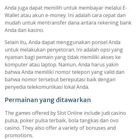
Anda juga dapat memilih untuk membayar melalui E-
Wallet atau akun e-money. Ini adalah cara cepat dan
mudah untuk mentransfer dana antara rekening bank
Anda dan kasino.
Selain itu, Anda dapat menggunakan ponsel Anda
untuk melakukan penyetoran. Ini adalah opsi yang
nyaman bagi pemain yang tidak memiliki akses ke
komputer atau laptop. Namun, Anda harus yakin
bahwa Anda memiliki nomor telepon yang valid dan
bahwa nomor tersebut bereputasi baik dengan
penyedia telekomunikasi lokal Anda.
Permainan yang ditawarkan
The games offered by Slot Online include judi casino
pulsa, poker pulsa terbaik, bola tangkas dan ovo
casino. They also offer a variety of bonuses and
promotions.