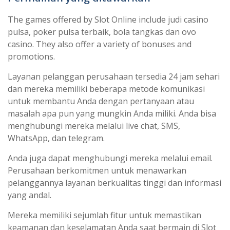
The games offered by Slot Online include judi casino
pulsa, poker pulsa terbaik, bola tangkas dan ovo
casino. They also offer a variety of bonuses and
promotions.
Layanan pelanggan perusahaan tersedia 24 jam sehari
dan mereka memiliki beberapa metode komunikasi
untuk membantu Anda dengan pertanyaan atau
masalah apa pun yang mungkin Anda miliki. Anda bisa
menghubungi mereka melalui live chat, SMS,
WhatsApp, dan telegram.
Anda juga dapat menghubungi mereka melalui email.
Perusahaan berkomitmen untuk menawarkan
pelanggannya layanan berkualitas tinggi dan informasi
yang andal.
Mereka memiliki sejumlah fitur untuk memastikan
keamanan dan keselamatan Anda saat bermain di Slot