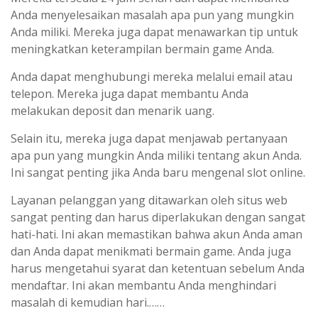
Anda menyelesaikan masalah apa pun yang mungkin
Anda miliki. Mereka juga dapat menawarkan tip untuk
meningkatkan keterampilan bermain game Anda.
Anda dapat menghubungi mereka melalui email atau
telepon. Mereka juga dapat membantu Anda
melakukan deposit dan menarik uang.
Selain itu, mereka juga dapat menjawab pertanyaan
apa pun yang mungkin Anda miliki tentang akun Anda.
Ini sangat penting jika Anda baru mengenal slot online.
Layanan pelanggan yang ditawarkan oleh situs web
sangat penting dan harus diperlakukan dengan sangat
hati-hati. Ini akan memastikan bahwa akun Anda aman
dan Anda dapat menikmati bermain game. Anda juga
harus mengetahui syarat dan ketentuan sebelum Anda
mendaftar. Ini akan membantu Anda menghindari
masalah di kemudian hari.……