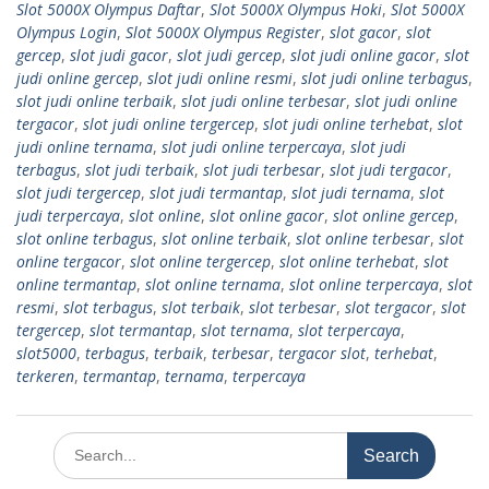
Slot 5000X Olympus Daftar
,
Slot 5000X Olympus Hoki
,
Slot 5000X
Olympus Login
,
Slot 5000X Olympus Register
,
slot gacor
,
slot
gercep
,
slot judi gacor
,
slot judi gercep
,
slot judi online gacor
,
slot
judi online gercep
,
slot judi online resmi
,
slot judi online terbagus
,
slot judi online terbaik
,
slot judi online terbesar
,
slot judi online
tergacor
,
slot judi online tergercep
,
slot judi online terhebat
,
slot
judi online ternama
,
slot judi online terpercaya
,
slot judi
terbagus
,
slot judi terbaik
,
slot judi terbesar
,
slot judi tergacor
,
slot judi tergercep
,
slot judi termantap
,
slot judi ternama
,
slot
judi terpercaya
,
slot online
,
slot online gacor
,
slot online gercep
,
slot online terbagus
,
slot online terbaik
,
slot online terbesar
,
slot
online tergacor
,
slot online tergercep
,
slot online terhebat
,
slot
online termantap
,
slot online ternama
,
slot online terpercaya
,
slot
resmi
,
slot terbagus
,
slot terbaik
,
slot terbesar
,
slot tergacor
,
slot
tergercep
,
slot termantap
,
slot ternama
,
slot terpercaya
,
slot5000
,
terbagus
,
terbaik
,
terbesar
,
tergacor slot
,
terhebat
,
terkeren
,
termantap
,
ternama
,
terpercaya
Search
for: