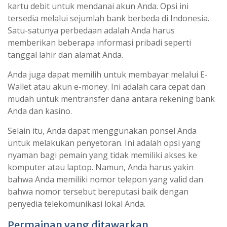
kartu debit untuk mendanai akun Anda. Opsi ini
tersedia melalui sejumlah bank berbeda di Indonesia.
Satu-satunya perbedaan adalah Anda harus
memberikan beberapa informasi pribadi seperti
tanggal lahir dan alamat Anda.
Anda juga dapat memilih untuk membayar melalui E-
Wallet atau akun e-money. Ini adalah cara cepat dan
mudah untuk mentransfer dana antara rekening bank
Anda dan kasino.
Selain itu, Anda dapat menggunakan ponsel Anda
untuk melakukan penyetoran. Ini adalah opsi yang
nyaman bagi pemain yang tidak memiliki akses ke
komputer atau laptop. Namun, Anda harus yakin
bahwa Anda memiliki nomor telepon yang valid dan
bahwa nomor tersebut bereputasi baik dengan
penyedia telekomunikasi lokal Anda.
Permainan yang ditawarkan