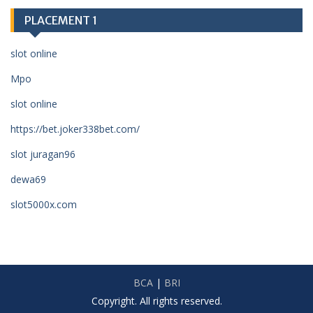
PLACEMENT 1
slot online
Mpo
slot online
https://bet.joker338bet.com/
slot juragan96
dewa69
slot5000x.com
BCA
|
BRI
Copyright. All rights reserved.