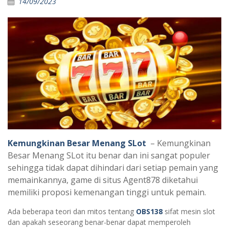
14/09/2023
Kemungkinan Besar Menang SLot
– Kemungkinan
Besar Menang SLot itu benar dan ini sangat populer
sehingga tidak dapat dihindari dari setiap pemain yang
memainkannya, game di situs Agent878 diketahui
memiliki proposi kemenangan tinggi untuk pemain.
Ada beberapa teori dan mitos tentang
OBS138
sifat mesin slot
dan apakah seseorang benar-benar dapat memperoleh