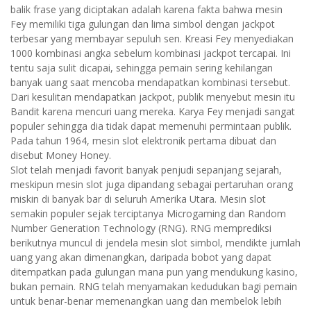
balik frase yang diciptakan adalah karena fakta bahwa mesin
Fey memiliki tiga gulungan dan lima simbol dengan jackpot
terbesar yang membayar sepuluh sen. Kreasi Fey menyediakan
1000 kombinasi angka sebelum kombinasi jackpot tercapai. Ini
tentu saja sulit dicapai, sehingga pemain sering kehilangan
banyak uang saat mencoba mendapatkan kombinasi tersebut.
Dari kesulitan mendapatkan jackpot, publik menyebut mesin itu
Bandit karena mencuri uang mereka. Karya Fey menjadi sangat
populer sehingga dia tidak dapat memenuhi permintaan publik.
Pada tahun 1964, mesin slot elektronik pertama dibuat dan
disebut Money Honey.
Slot telah menjadi favorit banyak penjudi sepanjang sejarah,
meskipun mesin slot juga dipandang sebagai pertaruhan orang
miskin di banyak bar di seluruh Amerika Utara. Mesin slot
semakin populer sejak terciptanya Microgaming dan Random
Number Generation Technology (RNG). RNG memprediksi
berikutnya muncul di jendela mesin slot simbol, mendikte jumlah
uang yang akan dimenangkan, daripada bobot yang dapat
ditempatkan pada gulungan mana pun yang mendukung kasino,
bukan pemain. RNG telah menyamakan kedudukan bagi pemain
untuk benar-benar memenangkan uang dan membelok lebih