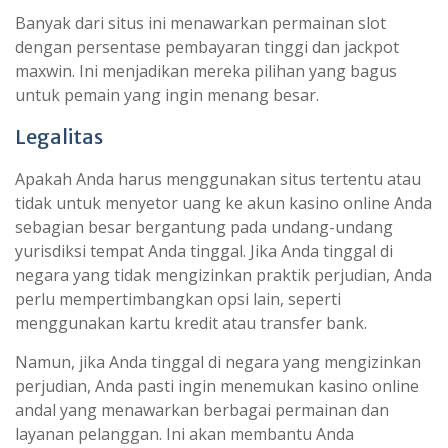
Banyak dari situs ini menawarkan permainan slot
dengan persentase pembayaran tinggi dan jackpot
maxwin. Ini menjadikan mereka pilihan yang bagus
untuk pemain yang ingin menang besar.
Legalitas
Apakah Anda harus menggunakan situs tertentu atau
tidak untuk menyetor uang ke akun kasino online Anda
sebagian besar bergantung pada undang-undang
yurisdiksi tempat Anda tinggal. Jika Anda tinggal di
negara yang tidak mengizinkan praktik perjudian, Anda
perlu mempertimbangkan opsi lain, seperti
menggunakan kartu kredit atau transfer bank.
Namun, jika Anda tinggal di negara yang mengizinkan
perjudian, Anda pasti ingin menemukan kasino online
andal yang menawarkan berbagai permainan dan
layanan pelanggan. Ini akan membantu Anda