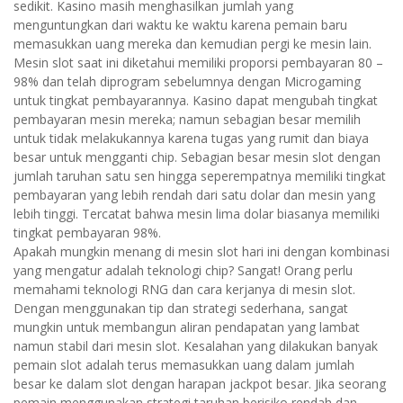
sedikit. Kasino masih menghasilkan jumlah yang
menguntungkan dari waktu ke waktu karena pemain baru
memasukkan uang mereka dan kemudian pergi ke mesin lain.
Mesin slot saat ini diketahui memiliki proporsi pembayaran 80 –
98% dan telah diprogram sebelumnya dengan Microgaming
untuk tingkat pembayarannya. Kasino dapat mengubah tingkat
pembayaran mesin mereka; namun sebagian besar memilih
untuk tidak melakukannya karena tugas yang rumit dan biaya
besar untuk mengganti chip. Sebagian besar mesin slot dengan
jumlah taruhan satu sen hingga seperempatnya memiliki tingkat
pembayaran yang lebih rendah dari satu dolar dan mesin yang
lebih tinggi. Tercatat bahwa mesin lima dolar biasanya memiliki
tingkat pembayaran 98%.
Apakah mungkin menang di mesin slot hari ini dengan kombinasi
yang mengatur adalah teknologi chip? Sangat! Orang perlu
memahami teknologi RNG dan cara kerjanya di mesin slot.
Dengan menggunakan tip dan strategi sederhana, sangat
mungkin untuk membangun aliran pendapatan yang lambat
namun stabil dari mesin slot. Kesalahan yang dilakukan banyak
pemain slot adalah terus memasukkan uang dalam jumlah
besar ke dalam slot dengan harapan jackpot besar. Jika seorang
pemain menggunakan strategi taruhan berisiko rendah dan