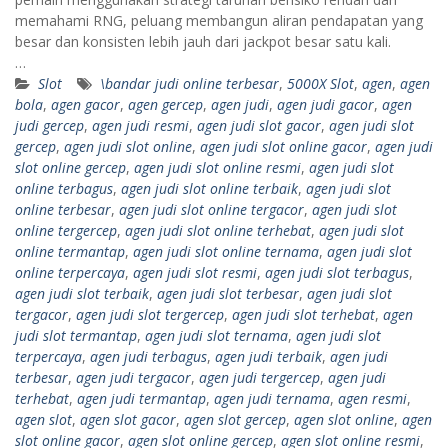
memahami RNG, peluang membangun aliran pendapatan yang
besar dan konsisten lebih jauh dari jackpot besar satu kali.
…
Slot
\bandar judi online terbesar
,
5000X Slot
,
agen
,
agen
bola
,
agen gacor
,
agen gercep
,
agen judi
,
agen judi gacor
,
agen
judi gercep
,
agen judi resmi
,
agen judi slot gacor
,
agen judi slot
gercep
,
agen judi slot online
,
agen judi slot online gacor
,
agen judi
slot online gercep
,
agen judi slot online resmi
,
agen judi slot
online terbagus
,
agen judi slot online terbaik
,
agen judi slot
online terbesar
,
agen judi slot online tergacor
,
agen judi slot
online tergercep
,
agen judi slot online terhebat
,
agen judi slot
online termantap
,
agen judi slot online ternama
,
agen judi slot
online terpercaya
,
agen judi slot resmi
,
agen judi slot terbagus
,
agen judi slot terbaik
,
agen judi slot terbesar
,
agen judi slot
tergacor
,
agen judi slot tergercep
,
agen judi slot terhebat
,
agen
judi slot termantap
,
agen judi slot ternama
,
agen judi slot
terpercaya
,
agen judi terbagus
,
agen judi terbaik
,
agen judi
terbesar
,
agen judi tergacor
,
agen judi tergercep
,
agen judi
terhebat
,
agen judi termantap
,
agen judi ternama
,
agen resmi
,
agen slot
,
agen slot gacor
,
agen slot gercep
,
agen slot online
,
agen
slot online gacor
,
agen slot online gercep
,
agen slot online resmi
,