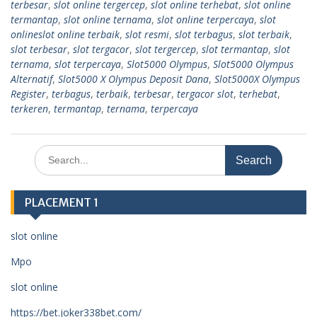
terbesar
,
slot online tergercep
,
slot online terhebat
,
slot online
termantap
,
slot online ternama
,
slot online terpercaya
,
slot
onlineslot online terbaik
,
slot resmi
,
slot terbagus
,
slot terbaik
,
slot terbesar
,
slot tergacor
,
slot tergercep
,
slot termantap
,
slot
ternama
,
slot terpercaya
,
Slot5000 Olympus
,
Slot5000 Olympus
Alternatif
,
Slot5000 X Olympus Deposit Dana
,
Slot5000X Olympus
Register
,
terbagus
,
terbaik
,
terbesar
,
tergacor slot
,
terhebat
,
terkeren
,
termantap
,
ternama
,
terpercaya
Search
for:
PLACEMENT 1
slot online
Mpo
slot online
https://bet.joker338bet.com/