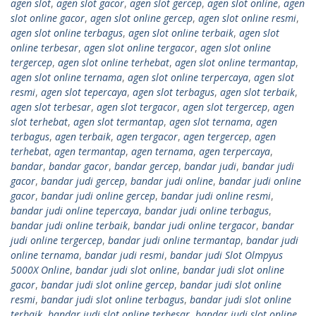
agen slot
,
agen slot gacor
,
agen slot gercep
,
agen slot online
,
agen
slot online gacor
,
agen slot online gercep
,
agen slot online resmi
,
agen slot online terbagus
,
agen slot online terbaik
,
agen slot
online terbesar
,
agen slot online tergacor
,
agen slot online
tergercep
,
agen slot online terhebat
,
agen slot online termantap
,
agen slot online ternama
,
agen slot online terpercaya
,
agen slot
resmi
,
agen slot tepercaya
,
agen slot terbagus
,
agen slot terbaik
,
agen slot terbesar
,
agen slot tergacor
,
agen slot tergercep
,
agen
slot terhebat
,
agen slot termantap
,
agen slot ternama
,
agen
terbagus
,
agen terbaik
,
agen tergacor
,
agen tergercep
,
agen
terhebat
,
agen termantap
,
agen ternama
,
agen terpercaya
,
bandar
,
bandar gacor
,
bandar gercep
,
bandar judi
,
bandar judi
gacor
,
bandar judi gercep
,
bandar judi online
,
bandar judi online
gacor
,
bandar judi online gercep
,
bandar judi online resmi
,
bandar judi online tepercaya
,
bandar judi online terbagus
,
bandar judi online terbaik
,
bandar judi online tergacor
,
bandar
judi online tergercep
,
bandar judi online termantap
,
bandar judi
online ternama
,
bandar judi resmi
,
bandar judi Slot Olmpyus
5000X Online
,
bandar judi slot online
,
bandar judi slot online
gacor
,
bandar judi slot online gercep
,
bandar judi slot online
resmi
,
bandar judi slot online terbagus
,
bandar judi slot online
terbaik
,
bandar judi slot online terbesar
,
bandar judi slot online