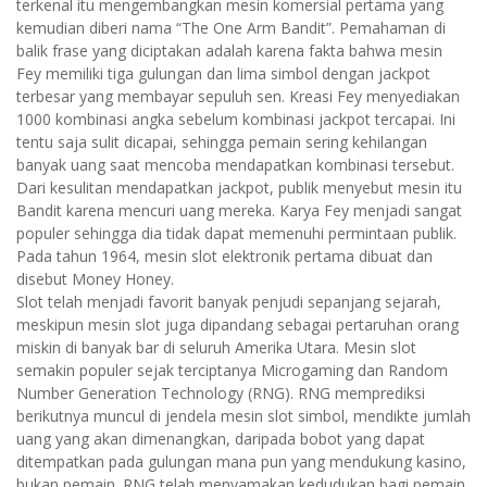
terkenal itu mengembangkan mesin komersial pertama yang
kemudian diberi nama “The One Arm Bandit”. Pemahaman di
balik frase yang diciptakan adalah karena fakta bahwa mesin
Fey memiliki tiga gulungan dan lima simbol dengan jackpot
terbesar yang membayar sepuluh sen. Kreasi Fey menyediakan
1000 kombinasi angka sebelum kombinasi jackpot tercapai. Ini
tentu saja sulit dicapai, sehingga pemain sering kehilangan
banyak uang saat mencoba mendapatkan kombinasi tersebut.
Dari kesulitan mendapatkan jackpot, publik menyebut mesin itu
Bandit karena mencuri uang mereka. Karya Fey menjadi sangat
populer sehingga dia tidak dapat memenuhi permintaan publik.
Pada tahun 1964, mesin slot elektronik pertama dibuat dan
disebut Money Honey.
Slot telah menjadi favorit banyak penjudi sepanjang sejarah,
meskipun mesin slot juga dipandang sebagai pertaruhan orang
miskin di banyak bar di seluruh Amerika Utara. Mesin slot
semakin populer sejak terciptanya Microgaming dan Random
Number Generation Technology (RNG). RNG memprediksi
berikutnya muncul di jendela mesin slot simbol, mendikte jumlah
uang yang akan dimenangkan, daripada bobot yang dapat
ditempatkan pada gulungan mana pun yang mendukung kasino,
bukan pemain. RNG telah menyamakan kedudukan bagi pemain