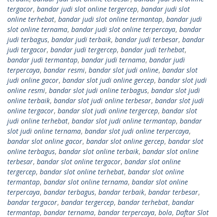
tergacor
,
bandar judi slot online tergercep
,
bandar judi slot
online terhebat
,
bandar judi slot online termantap
,
bandar judi
slot online ternama
,
bandar judi slot online terpercaya
,
bandar
judi terbagus
,
bandar judi terbaik
,
bandar judi terbesar
,
bandar
judi tergacor
,
bandar judi tergercep
,
bandar judi terhebat
,
bandar judi termantap
,
bandar judi ternama
,
bandar judi
terpercaya
,
bandar resmi
,
bandar slot judi online
,
bandar slot
judi online gacor
,
bandar slot judi online gercep
,
bandar slot judi
online resmi
,
bandar slot judi online terbagus
,
bandar slot judi
online terbaik
,
bandar slot judi online terbesar
,
bandar slot judi
online tergacor
,
bandar slot judi online tergercep
,
bandar slot
judi online terhebat
,
bandar slot judi online termantap
,
bandar
slot judi online ternama
,
bandar slot judi online terpercaya
,
bandar slot online gacor
,
bandar slot online gercep
,
bandar slot
online terbagus
,
bandar slot online terbaik
,
bandar slot online
terbesar
,
bandar slot online tergacor
,
bandar slot online
tergercep
,
bandar slot online terhebat
,
bandar slot online
termantap
,
bandar slot online ternama
,
bandar slot online
terpercaya
,
bandar terbagus
,
bandar terbaik
,
bandar terbesar
,
bandar tergacor
,
bandar tergercep
,
bandar terhebat
,
bandar
termantap
,
bandar ternama
,
bandar terpercaya
,
bola
,
Daftar Slot