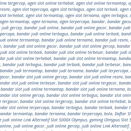
line tergercep
,
agen slot online terhebat
,
agen slot online termantap
,
a
 resmi
,
agen slot tepercaya
,
agen slot terbagus
,
agen slot terbaik
,
agen s
slot terhebat
,
agen slot termantap
,
agen slot ternama
,
agen terbagus
,
agen termantap
,
agen ternama
,
agen terpercaya
,
bandar
,
bandar gaco
 judi gercep
,
bandar judi online
,
bandar judi online gacor
,
bandar judi
epercaya
,
bandar judi online terbagus
,
bandar judi online terbaik
,
band
udi online termantap
,
bandar judi online ternama
,
bandar judi resmi
,
e
,
bandar judi slot online gacor
,
bandar judi slot online gercep
,
bandar 
judi slot online terbaik
,
bandar judi slot online terbesar
,
bandar judi s
ar judi slot online terhebat
,
bandar judi slot online termantap
,
bandar
a
,
bandar judi terbagus
,
bandar judi terbaik
,
bandar judi terbesar
,
band
bandar judi termantap
,
bandar judi ternama
,
bandar judi terpercaya
,
 gacor
,
bandar slot judi online gercep
,
bandar slot judi online resmi
,
ban
andar slot judi online terbesar
,
bandar slot judi online tergacor
,
bandar
,
bandar slot judi online termantap
,
bandar slot judi online ternama
,
b
andar slot online gercep
,
bandar slot online terbagus
,
bandar slot onli
e tergacor
,
bandar slot online tergercep
,
bandar slot online terhebat
,
b
ndar slot online terpercaya
,
bandar terbagus
,
bandar terbaik
,
bandar t
bandar termantap
,
bandar ternama
,
bandar terpercaya
,
bola
,
Daftar Sl
 judi online Link Alternatif Slot 5000X Olympus
,
gaming Olmypus Slot 
 online
,
judi online gacor
,
judi online gercep
,
judi online Link Alternatif
,