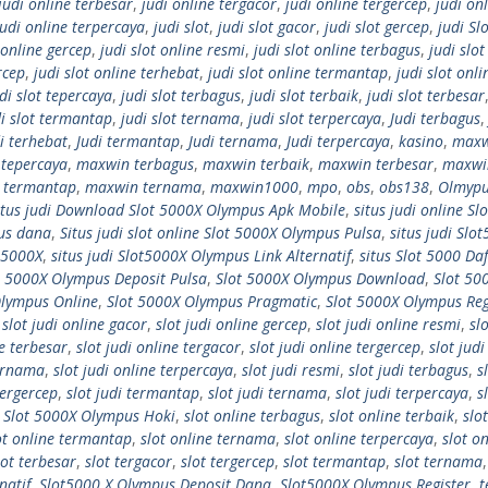
judi online terbesar
,
judi online tergacor
,
judi online tergercep
,
judi on
judi online terpercaya
,
judi slot
,
judi slot gacor
,
judi slot gercep
,
judi Sl
 online gercep
,
judi slot online resmi
,
judi slot online terbagus
,
judi slot
rcep
,
judi slot online terhebat
,
judi slot online termantap
,
judi slot onli
di slot tepercaya
,
judi slot terbagus
,
judi slot terbaik
,
judi slot terbesar
di slot termantap
,
judi slot ternama
,
judi slot terpercaya
,
Judi terbagus
i terhebat
,
Judi termantap
,
Judi ternama
,
Judi terpercaya
,
kasino
,
maxw
tepercaya
,
maxwin terbagus
,
maxwin terbaik
,
maxwin terbesar
,
maxwi
 termantap
,
maxwin ternama
,
maxwin1000
,
mpo
,
obs
,
obs138
,
Olmypu
itus judi Download Slot 5000X Olympus Apk Mobile
,
situs judi online Sl
pus dana
,
Situs judi slot online Slot 5000X Olympus Pulsa
,
situs judi Slo
ot5000X
,
situs judi Slot5000X Olympus Link Alternatif
,
situs Slot 5000 Da
t 5000X Olympus Deposit Pulsa
,
Slot 5000X Olympus Download
,
Slot 50
Olympus Online
,
Slot 5000X Olympus Pragmatic
,
Slot 5000X Olympus Reg
,
slot judi online gacor
,
slot judi online gercep
,
slot judi online resmi
,
slo
ne terbesar
,
slot judi online tergacor
,
slot judi online tergercep
,
slot judi
ternama
,
slot judi online terpercaya
,
slot judi resmi
,
slot judi terbagus
,
s
tergercep
,
slot judi termantap
,
slot judi ternama
,
slot judi terpercaya
,
s
e Slot 5000X Olympus Hoki
,
slot online terbagus
,
slot online terbaik
,
slo
ot online termantap
,
slot online ternama
,
slot online terpercaya
,
slot on
lot terbesar
,
slot tergacor
,
slot tergercep
,
slot termantap
,
slot ternama
natif
,
Slot5000 X Olympus Deposit Dana
,
Slot5000X Olympus Register
,
t