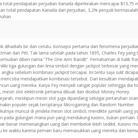
 total pendapatan perjudian Kanada diperkirakan mencapai $13,75 mi
 total pendapatan Kanada dari perjudian, 3,2% penjudi bermasalah r
uruhan
ik dihadiahi bir dan cerutu. Konsepsi pertama dari fenomena perjudian
ittman dan Pitt. Tak lama setelah pada tahun 1895, Charles Fey yang 
emudian diberi nama “The One Arm Bandit”. Pemahaman di balik fra
iliki tiga gulungan dan lima simbol dengan jackpot terbesar yang m
ngka sebelum kombinasi jackpot tercapai. Ini tentu saja sulit dicapa
t mencoba mendapatkan kombinasi tersebut. Dari kesulitan mendapa
ncuri uang mereka. Karya Fey menjadi sangat populer sehingga dia ti
 mesin slot elektronik pertama dibuat dan disebut Money Honey.
 sejarah, meskipun mesin slot juga dipandang sebagai pertaruhan oran
 semakin populer sejak terciptanya Microgaming dan Random Number
utnya muncul di jendela mesin slot simbol, mendikte jumlah uang y
an pada gulungan mana pun yang mendukung kasino, bukan pemain.
ar-benar memenangkan uang dan membelok lebih sedikit. Kasino ma
tu ke waktu karena pemain baru memasukkan uang mereka dan kemu