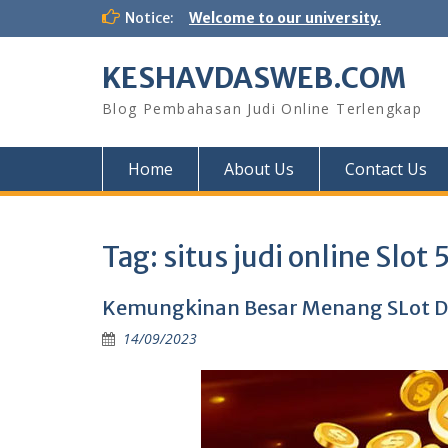
Skip
Notice:
Welcome to our university.
to
content
KESHAVDASWEB.COM
Blog Pembahasan Judi Online Terlengkap
Home
About Us
Contact Us
Tag:
situs judi online Slo
Kemungkinan Besar Menang SLot Di
14/09/2023