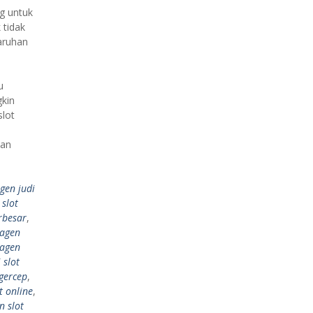
g untuk
 tidak
aruhan
u
gkin
slot
dan
gen judi
 slot
erbesar
,
agen
agen
 slot
rgercep
,
t online
,
n slot