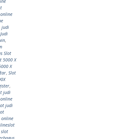
line
ot
 online
ne
,
judi
,
Judi
in
,
n
s Slot
ot 5000 X
t5000 X
ftar
,
Slot
00X
ister
,
t judi
 online
lot judi
lot
t online
lineslot
,
slot
erbagus
,