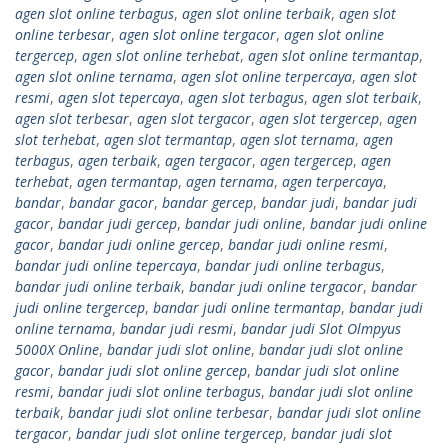
agen slot online terbagus
,
agen slot online terbaik
,
agen slot
online terbesar
,
agen slot online tergacor
,
agen slot online
tergercep
,
agen slot online terhebat
,
agen slot online termantap
,
agen slot online ternama
,
agen slot online terpercaya
,
agen slot
resmi
,
agen slot tepercaya
,
agen slot terbagus
,
agen slot terbaik
,
agen slot terbesar
,
agen slot tergacor
,
agen slot tergercep
,
agen
slot terhebat
,
agen slot termantap
,
agen slot ternama
,
agen
terbagus
,
agen terbaik
,
agen tergacor
,
agen tergercep
,
agen
terhebat
,
agen termantap
,
agen ternama
,
agen terpercaya
,
bandar
,
bandar gacor
,
bandar gercep
,
bandar judi
,
bandar judi
gacor
,
bandar judi gercep
,
bandar judi online
,
bandar judi online
gacor
,
bandar judi online gercep
,
bandar judi online resmi
,
bandar judi online tepercaya
,
bandar judi online terbagus
,
bandar judi online terbaik
,
bandar judi online tergacor
,
bandar
judi online tergercep
,
bandar judi online termantap
,
bandar judi
online ternama
,
bandar judi resmi
,
bandar judi Slot Olmpyus
5000X Online
,
bandar judi slot online
,
bandar judi slot online
gacor
,
bandar judi slot online gercep
,
bandar judi slot online
resmi
,
bandar judi slot online terbagus
,
bandar judi slot online
terbaik
,
bandar judi slot online terbesar
,
bandar judi slot online
tergacor
,
bandar judi slot online tergercep
,
bandar judi slot