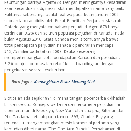
keuntungan darinya Agent878. Dengan meningkatnya kesadaran
akan kecanduan judi, mesin slot mendapatkan nama yang baik.
Faktanya sebenarnya adalah bahwa pada bulan Januari 2009
sebuah laporan dirilis oleh Pusat Penelitian Perjudian Masalah
Ontario yang menyatakan bahwa penjudi di Agent878 hanya
terdiri dari 9,2% dari seluruh populasi perjudian di Kanada. Pada
bulan Agustus 2010, Stats Canada merilis temuannya bahwa
total pendapatan perjudian Kanada diperkirakan mencapai
$13,75 miliar pada tahun 2009. Ketika seseorang
mempertimbangkan total pendapatan Kanada dari perjudian,
3,2% penjudi bermasalah relatif kecil dibandingkan dengan
pengeluaran secara keseluruhan
Baca Juga :
Kemungkinan Besar Menang SLot
Slot telah ada sejak 1891 di mana tangan poker terbaik dihadiahi
bir dan cerutu. Konsepsi pertama dari fenomena perjudian ini
diperkenalkan di Brooklyn, New York oleh dua pria, Sittman dan
Pitt. Tak lama setelah pada tahun 1895, Charles Fey yang
terkenal itu mengembangkan mesin komersial pertama yang
kemudian diberi nama “The One Arm Bandit”. Pemahaman di